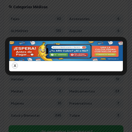
📂 Categorías Médicas
Fajas
Accessories
62
6
ALMARVet
Alquiler
135
6
Bebes
Cosmetics
25
4
Equipos Medicos
Especialidades
35
209
Gastables Medicos
Health and Beauty
64
1
Heridas
Hidratantes
20
10
Medias
Medicamentos
9
23
Mujeres
Preservativos
51
7
Salud y Bienestar
Tulipe
265
3
¿No encuentras lo que buscas?