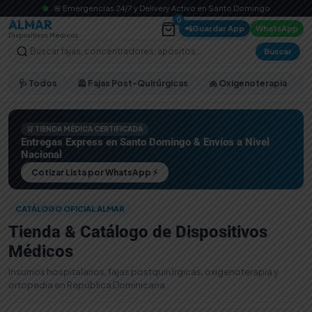
🚨 Emergencias 24/7 y Delivery Activo en Santo Domingo
0
ALMAR
📲
Guardar App
WhatsApp
Dispositivos Médicos
Buscar
🩺 Todos
🦺 Fajas Post-Quirúrgicas
🫁 Oxigenoterapia
🛒 TIENDA MÉDICA CERTIFICADA
Entregas Express en Santo Domingo & Envíos a Nivel
Nacional
Cotizar Lista por WhatsApp ⚡
CATÁLOGO OFICIAL ALMAR
Tienda & Catálogo de Dispositivos
Médicos
Insumos hospitalarios, fajas postquirúrgicas, oxigenoterapia y
ortopedia en República Dominicana.