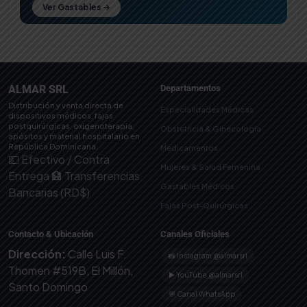
Ver Gastables →
ALMAR SRL
Departamentos
Distribución y venta directa de
Especialidades Médicas
dispositivos médicos, fajas
postquirúrgicas, oxigenoterapia,
Obstetricia & Ginecología
apósitos y material hospitalario en
República Dominicana.
Medicamentos
💵 Efectivo / Contra
Mujeres & Salud Femenina
Entrega
🏦 Transferencias
Gastables Médicos
Bancarias (RD$)
Fajas Post-Quirúrgicas
Contacto & Ubicación
Canales Oficiales
Dirección:
Calle Luis F.
📸 Instagram @almarsrl
Thomen #519B, El Millón,
▶ YouTube @almarsrl
Santo Domingo
💬 Canal WhatsApp