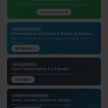
Envíanos la foto de tu receta y te cotizamos al instante.
Consultar Asesor 💬
🫁 OXIGENOTERAPIA
Concentradores de Oxígeno & Alquiler de Equipos
Equipos grado médico con entrega express en Santo
Domingo.
Ver Equipos →
🦺 FAJAS MÉDICAS
Fajas Postquirúrgicas 3 y 4 Bandas
Máximo confort y soporte post-operatorio.
Ver Fajas →
🩹 INSUMOS & GASTABLES
Gasas, Apósitos, Guantes & Jeringas
Precios especiales al por mayor y detalle.