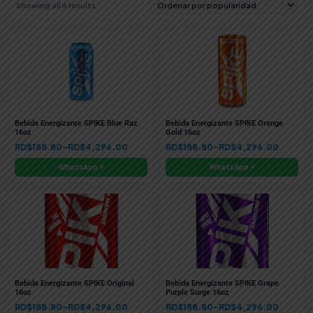
Sorted
Showing all 6 results
by
popularity
Bebida Energizante SPIKE Blue Raz
Bebida Energizante SPIKE Orange
16oz
Gold 16oz
Price
Price
RD$
188.80
–
RD$
4,296.00
RD$
188.80
–
RD$
4,296.00
range:
range:
WhatsApp ⚡
WhatsApp ⚡
RD$188.80
RD$188.80
through
through
RD$4,296.00
RD$4,296.00
Bebida Energizante SPIKE Original
Bebida Energizante SPIKE Grape
16oz
Purple Surge 16oz
Price
Price
RD$
188.80
–
RD$
4,296.00
RD$
188.80
–
RD$
4,296.00