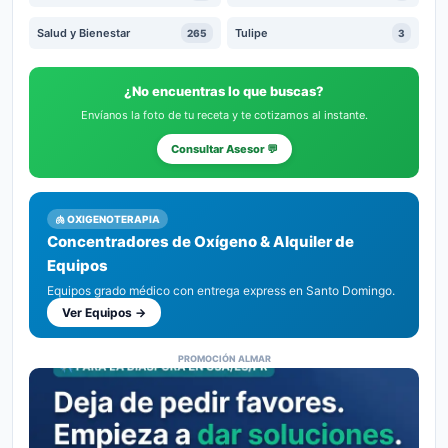
Salud y Bienestar
Tulipe
265
3
¿No encuentras lo que buscas?
Envíanos la foto de tu receta y te cotizamos al instante.
Consultar Asesor 💬
🫁 OXIGENOTERAPIA
Concentradores de Oxígeno & Alquiler de
Equipos
Equipos grado médico con entrega express en Santo Domingo.
Ver Equipos →
PROMOCIÓN ALMAR