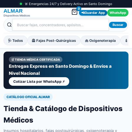
🚨 Emergencias 24/7 y Delivery Activo en Santo Domingo
0
ALMAR
📲
Guardar App
WhatsApp
Dispositivos Médicos
Buscar
🩺 Todos
🦺 Fajas Post-Quirúrgicas
🫁 Oxigenoterapia
💉 M
🛒 TIENDA MÉDICA CERTIFICADA
Entregas Express en Santo Domingo & Envíos a
Nivel Nacional
Cotizar Lista por WhatsApp ⚡
CATÁLOGO OFICIAL ALMAR
Tienda & Catálogo de Dispositivos
Médicos
Insumos hospitalarios, fajas postquirúrgicas, oxigenoterapia y