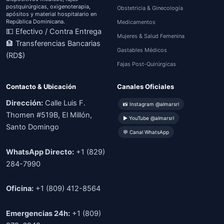
postquirúrgicas, oxigenoterapia,
Obstetricia & Ginecología
apósitos y material hospitalario en
República Dominicana.
Medicamentos
💵 Efectivo / Contra Entrega
Mujeres & Salud Femenina
🏦 Transferencias Bancarias
Gastables Médicos
(RD$)
Fajas Post-Quirúrgicas
Contacto & Ubicación
Canales Oficiales
Dirección:
Calle Luis F.
📸 Instagram @almarsrl
Thomen #519B, El Millón,
▶ YouTube @almarsrl
Santo Domingo
💬 Canal WhatsApp
WhatsApp Directo:
+1 (829)
284-7990
Oficina:
+1 (809) 412-8564
Emergencias 24h:
+1 (809)