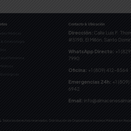
ntos
Contacto & Ubicación
Dirección:
Calle Luis F. Th
ades Médicas
#519B, El Millón, Santo Dom
a & Ginecología
tos
WhatsApp Directo:
+1 (829
7990
Salud Femenina
 Médicos
Oficina:
+1 (809) 412-8564
-Quirúrgicas
Emergencias 24h:
+1 (809)
6942
Email:
info@almacenesalma
L
. Todos los derechos reservados. Distribución de Dispositivos e Insumos Médicos en Rep