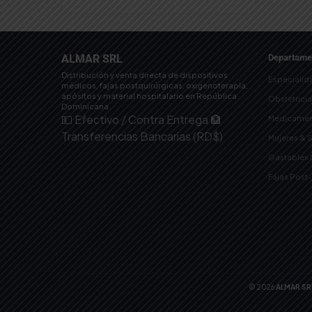
ALMAR SRL
Departame
Distribución y venta directa de dispositivos
Especialid
médicos, fajas postquirúrgicas, oxigenoterapia,
apósitos y material hospitalario en República
Obstetrici
Dominicana.
💵 Efectivo / Contra Entrega
🏦
Medicamen
Transferencias Bancarias (RD$)
Mujeres & 
Gastables
Fajas Post
© 2026
ALMAR SR