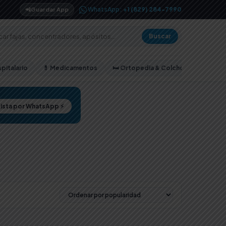
WhatsApp:
+1 (829) 284-7990
📲
Guardar App
Buscar
pitalario
💊 Medicamentos
🛏️ Ortopedia & Colchones
Lista por WhatsApp ⚡