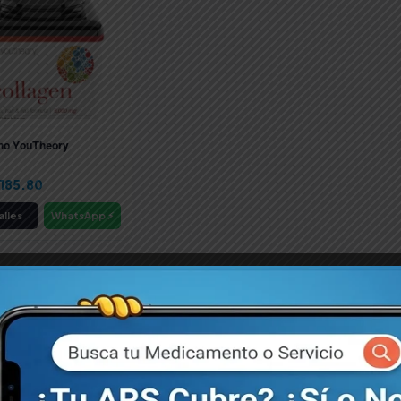
no YouTheory
,185.80
lles
WhatsApp ⚡
📦 DESPACHO INMEDIATO
¿Necesitas pedidos institucionales o compras recurrentes?