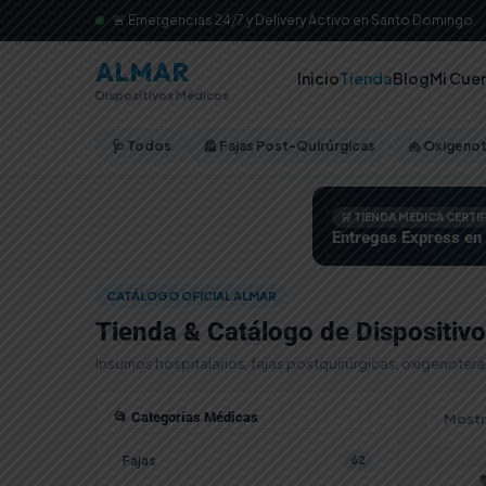
🚨 Emergencias 24/7 y Delivery Activo en Santo Domingo
ALMAR
Inicio
Tienda
Blog
Mi Cue
Dispositivos Médicos
🩺 Todos
🦺 Fajas Post-Quirúrgicas
🫁 Oxigeno
🛒 TIENDA MÉDICA CERTI
Entregas Express en
CATÁLOGO OFICIAL ALMAR
Tienda & Catálogo de Dispositiv
Insumos hospitalarios, fajas postquirúrgicas, oxigenoter
📂 Categorías Médicas
Mostr
Fajas
62