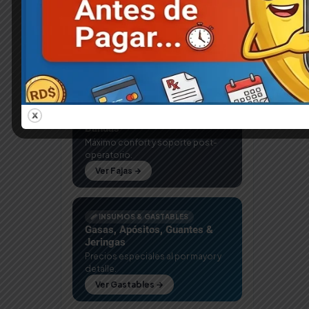
Alquiler de Equipos
Mujeres
51
Equipos grado médico con
entrega express en Santo
Preservativos
7
Domingo.
Ver Equipos →
Salud y Bienestar
265
Tulipe
3
🦺 FAJAS MÉDICAS
Fajas Postquirúrgicas 3 y 4
Bandas
Máximo confort y soporte post-
operatorio.
Ver Fajas →
🩹 INSUMOS & GASTABLES
Gasas, Apósitos, Guantes &
Jeringas
Precios especiales al por mayor y
detalle.
Ver Gastables →