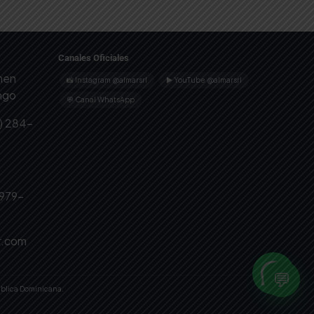
Canales Oficiales
omen
📸 Instagram @almarsrl
▶ YouTube @almarsrl
ingo
💬 Canal WhatsApp
) 284-
 979-
r.com
💬
ública Dominicana.