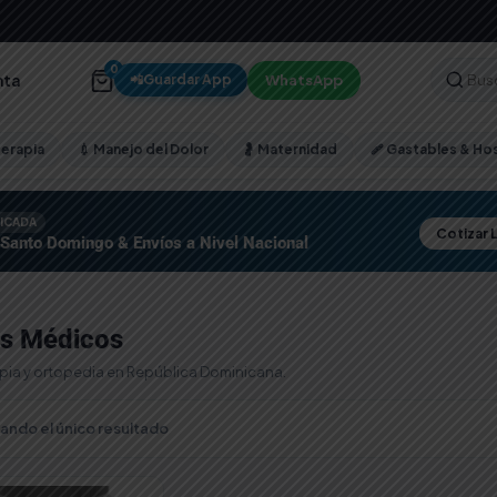
0
nta
WhatsApp
📲
Guardar App
terapia
💉 Manejo del Dolor
🤰 Maternidad
🩹 Gastables & Hos
FICADA
Cotizar 
 Santo Domingo & Envíos a Nivel Nacional
os Médicos
apia y ortopedia en República Dominicana.
ando el único resultado