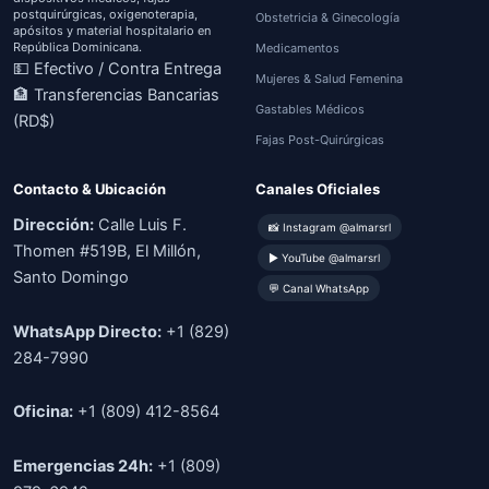
postquirúrgicas, oxigenoterapia,
Obstetricia & Ginecología
apósitos y material hospitalario en
República Dominicana.
Medicamentos
💵 Efectivo / Contra Entrega
Mujeres & Salud Femenina
🏦 Transferencias Bancarias
Gastables Médicos
(RD$)
Fajas Post-Quirúrgicas
Contacto & Ubicación
Canales Oficiales
Dirección:
Calle Luis F.
📸 Instagram @almarsrl
Thomen #519B, El Millón,
▶ YouTube @almarsrl
Santo Domingo
💬 Canal WhatsApp
WhatsApp Directo:
+1 (829)
284-7990
Oficina:
+1 (809) 412-8564
Emergencias 24h:
+1 (809)