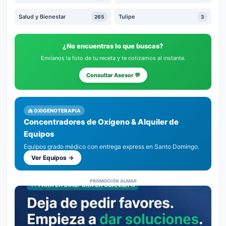
Salud y Bienestar
Tulipe
265
3
¿No encuentras lo que buscas?
Envíanos la foto de tu receta y te cotizamos al instante.
Consultar Asesor 💬
🫁 OXIGENOTERAPIA
Concentradores de Oxígeno & Alquiler de
Equipos
Equipos grado médico con entrega express en Santo Domingo.
Ver Equipos →
PROMOCIÓN ALMAR