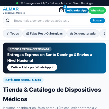
🚨 Emergencias 24/7 y Delivery Activo en Santo Domingo
0
ALMAR
📲
Guardar App
WhatsApp
Dispositivos Médicos
Buscar
🩺 Todos
🦺 Fajas Post-Quirúrgicas
🫁 Oxigenoterapia
💉 M
🛒 TIENDA MÉDICA CERTIFICADA
Entregas Express en Santo Domingo & Envíos a
Nivel Nacional
Cotizar Lista por WhatsApp ⚡
CATÁLOGO OFICIAL ALMAR
Tienda & Catálogo de Dispositivos
Médicos
Insumos hospitalarios, fajas postquirúrgicas, oxigenoterapia y