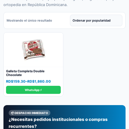
ortopedia en República Dominicana.
Mostrando el único resultado
Galleta Completa Double
Chocolate
Price
RD$
159.30
–
RD$
1,860.00
range:
WhatsApp ⚡
RD$159.30
through
RD$1,860.00
📦 DESPACHO INMEDIATO
¿Necesitas pedidos institucionales o compras
recurrentes?