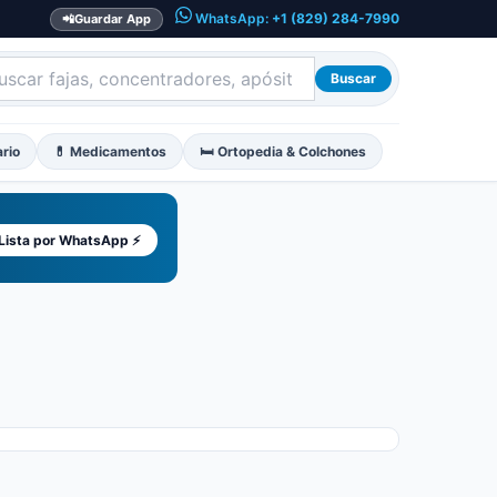
WhatsApp:
+1 (829) 284-7990
📲
Guardar App
Buscar
ario
💊 Medicamentos
🛏️ Ortopedia & Colchones
 Lista por WhatsApp ⚡