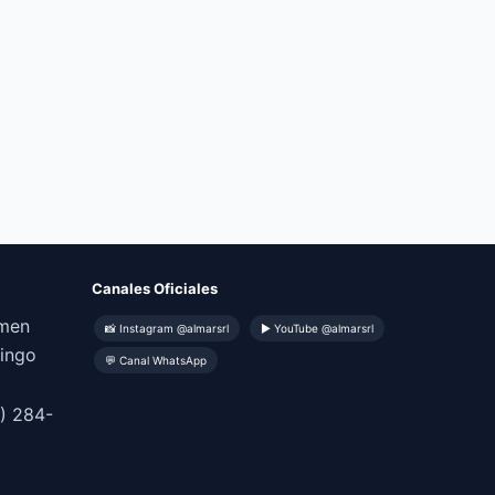
Canales Oficiales
omen
📸 Instagram @almarsrl
▶ YouTube @almarsrl
mingo
💬 Canal WhatsApp
) 284-