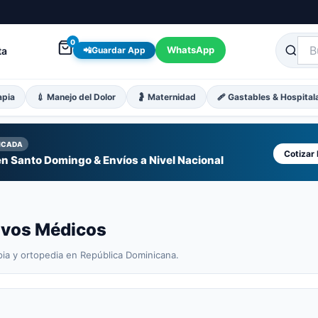
0
WhatsApp
ta
📲
Guardar App
apia
💉 Manejo del Dolor
🤰 Maternidad
🩹 Gastables & Hospital
FICADA
Cotizar
n Santo Domingo & Envíos a Nivel Nacional
tivos Médicos
pia y ortopedia en República Dominicana.