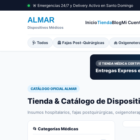
🚨 Emergencias 24/7 y Delivery Activo en Santo Domingo
ALMAR
Inicio
Tienda
Blog
Mi Cuen
Dispositivos Médicos
🩺 Todos
🦺 Fajas Post-Quirúrgicas
🫁 Oxigenoter
🛒 TIENDA MÉDICA CERTI
Entregas Express e
CATÁLOGO OFICIAL ALMAR
Tienda & Catálogo de Disposi
Insumos hospitalarios, fajas postquirúrgicas, oxigenotera
📂 Categorías Médicas