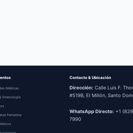
entos
Contacto & Ubicación
Dirección:
Calle Luis F. Th
des Médicas
#519B, El Millón, Santo Do
 & Ginecología
tos
WhatsApp Directo:
+1 (829
alud Femenina
7990
Médicos
Quirúrgicas