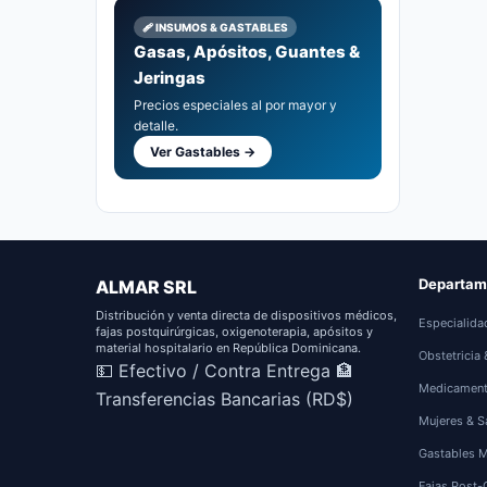
🩹 INSUMOS & GASTABLES
Gasas, Apósitos, Guantes &
Jeringas
Precios especiales al por mayor y
detalle.
Ver Gastables →
Departam
ALMAR SRL
Distribución y venta directa de dispositivos médicos,
Especialida
fajas postquirúrgicas, oxigenoterapia, apósitos y
material hospitalario en República Dominicana.
Obstetricia
💵 Efectivo / Contra Entrega
🏦
Medicamen
Transferencias Bancarias (RD$)
Mujeres & S
Gastables 
Fajas Post-