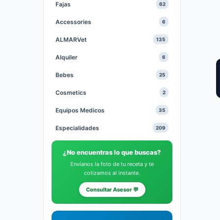
Fajas
62
Accessories
6
ALMARVet
135
Alquiler
6
Bebes
25
Cosmetics
2
Equipos Medicos
35
Especialidades
209
Gastables Medicos
64
¿No encuentras lo que buscas?
Health and Beauty
1
Envíanos la foto de tu receta y te
cotizamos al instante.
Heridas
20
Consultar Asesor 💬
Hidratantes
10
Medias
9