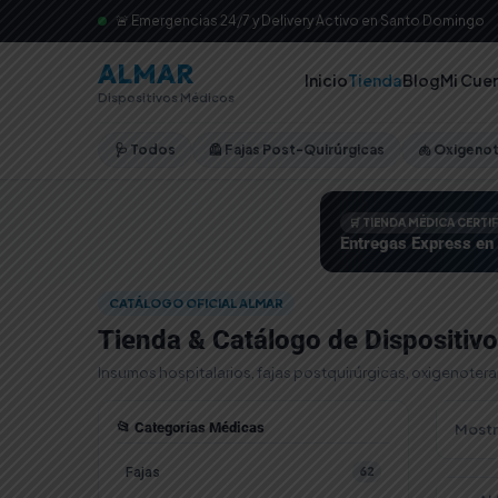
🚨 Emergencias 24/7 y Delivery Activo en Santo Domingo
ALMAR
Inicio
Tienda
Blog
Mi Cue
Dispositivos Médicos
🩺 Todos
🦺 Fajas Post-Quirúrgicas
🫁 Oxigeno
🛒 TIENDA MÉDICA CERTI
Entregas Express en
CATÁLOGO OFICIAL ALMAR
Tienda & Catálogo de Dispositiv
Insumos hospitalarios, fajas postquirúrgicas, oxigenoter
📂 Categorías Médicas
Mostr
Fajas
62