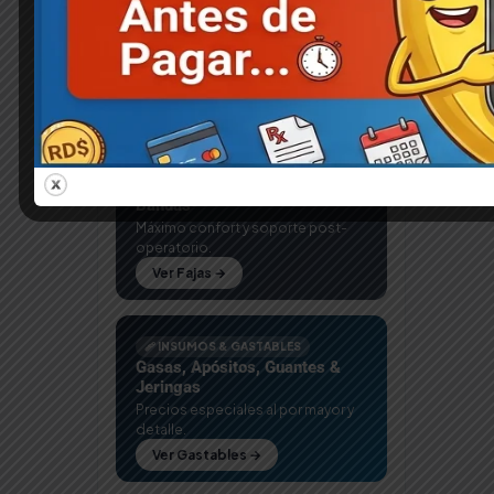
Alquiler de Equipos
Mujeres
51
Equipos grado médico con
entrega express en Santo
Preservativos
7
Domingo.
Ver Equipos →
Salud y Bienestar
265
Tulipe
3
🦺 FAJAS MÉDICAS
Fajas Postquirúrgicas 3 y 4
Bandas
Máximo confort y soporte post-
operatorio.
Ver Fajas →
🩹 INSUMOS & GASTABLES
Gasas, Apósitos, Guantes &
Jeringas
Precios especiales al por mayor y
detalle.
Ver Gastables →