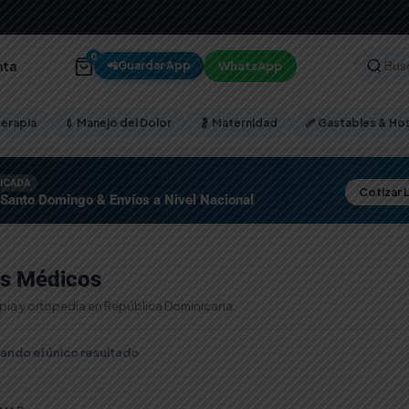
0
nta
WhatsApp
📲
Guardar App
terapia
💉 Manejo del Dolor
🤰 Maternidad
🩹 Gastables & Hos
FICADA
Cotizar 
 Santo Domingo & Envíos a Nivel Nacional
os Médicos
apia y ortopedia en República Dominicana.
ando el único resultado