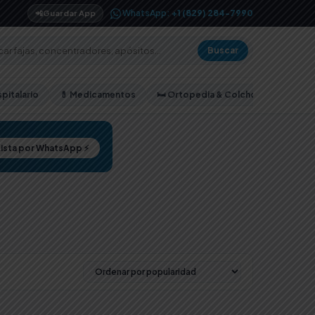
WhatsApp:
+1 (829) 284-7990
📲
Guardar App
Buscar
pitalario
💊 Medicamentos
🛏️ Ortopedia & Colchones
Lista por WhatsApp ⚡