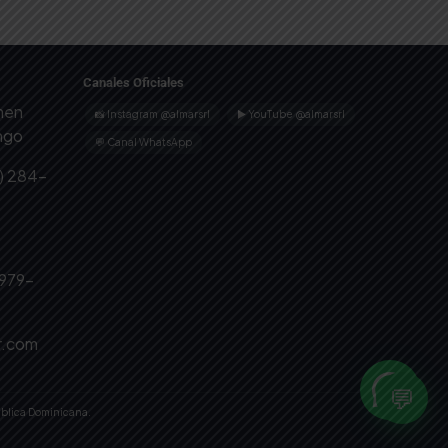
Canales Oficiales
omen
📸 Instagram @almarsrl
▶ YouTube @almarsrl
ingo
💬 Canal WhatsApp
) 284-
 979-
r.com
💬
ública Dominicana.