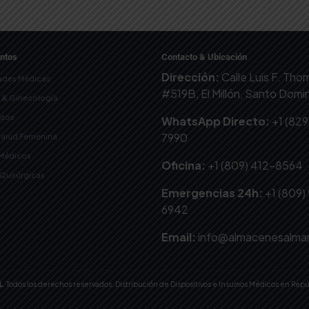
ntos
Contacto & Ubicación
Dirección:
Calle Luis F. Th
ades Médicas
#519B, El Millón, Santo Dom
a & Ginecología
tos
WhatsApp Directo:
+1 (829
7990
Salud Femenina
 Médicos
Oficina:
+1 (809) 412-8564
-Quirúrgicas
Emergencias 24h:
+1 (809)
6942
Email:
info@almacenesalma
L
. Todos los derechos reservados. Distribución de Dispositivos e Insumos Médicos en Rep