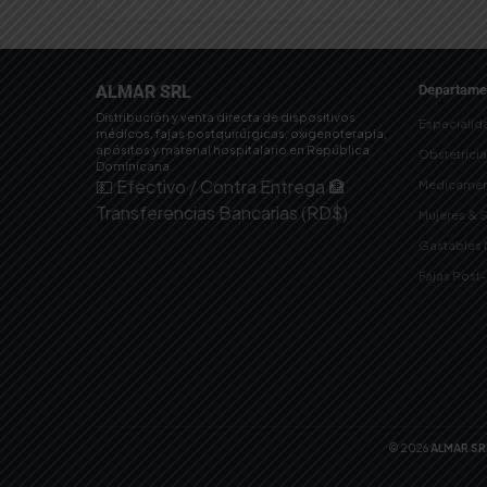
ALMAR SRL
Departame
Distribución y venta directa de dispositivos
Especialid
médicos, fajas postquirúrgicas, oxigenoterapia,
apósitos y material hospitalario en República
Obstetrici
Dominicana.
💵 Efectivo / Contra Entrega
🏦
Medicamen
Transferencias Bancarias (RD$)
Mujeres & 
Gastables
Fajas Post
© 2026
ALMAR SR