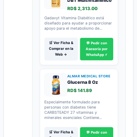
DBT Multivitaminico
RD$ 2,313.00
Gadavyt Vitamina Diabético está
diseñado para ayudar a proporcionar
apoyo para el metabolismo de...
🛒 Ver Ficha &
💬 Pedir con
Comprar en la
Asesoría por
Web →
WhatsApp ⚡
ALMAR MEDICAL STORE
Glucerna 8 Oz
RD$ 141.89
Especialmente formulado para
personas con diabetes tiene
CARBSTEADY 27 vitaminas y
minerales esenciales Contiene...
🛒 Ver Ficha &
💬 Pedir con