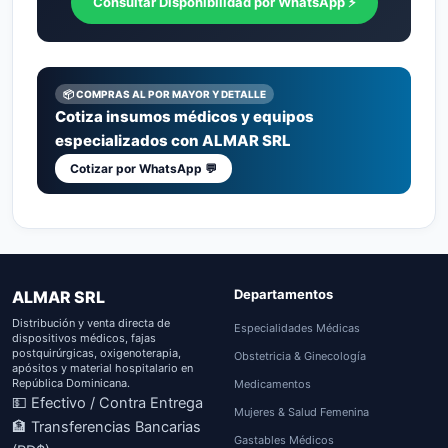
Consultar Disponibilidad por WhatsApp ⚡
📦 COMPRAS AL POR MAYOR Y DETALLE
Cotiza insumos médicos y equipos
especializados con ALMAR SRL
Cotizar por WhatsApp 💬
Departamentos
ALMAR SRL
Distribución y venta directa de
Especialidades Médicas
dispositivos médicos, fajas
postquirúrgicas, oxigenoterapia,
Obstetricia & Ginecología
apósitos y material hospitalario en
República Dominicana.
Medicamentos
💵 Efectivo / Contra Entrega
Mujeres & Salud Femenina
🏦 Transferencias Bancarias
Gastables Médicos