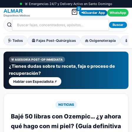
🚨 Emergencias 24/7 y Delivery Activo en Santo Domingo
0
ALMAR
📲
Guardar App
WhatsApp
Dispositivos Médicos
Buscar
🩺 Todos
🦺 Fajas Post-Quirúrgicas
🫁 Oxigenoterapia
💉 M
🚨 ASESORÍA POST-OP INMEDIATA
¿Tienes dudas sobre tu receta, faja o proceso de
recuperación?
Hablar con Especialista ⚡
NOTICIAS
Bajé 50 libras con Ozempic… ¿y ahora
qué hago con mi piel? (Guía definitiva