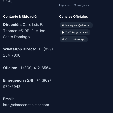
(RD$)
Fajas Post-Quirúrgicas
Contacto & Ubicación
Canales Oficiales
Dirección:
Calle Luis F.
📸 Instagram @almarsrl
Thomen #519B, El Millón,
▶ YouTube @almarsrl
Santo Domingo
💬 Canal WhatsApp
WhatsApp Directo:
+1 (829)
284-7990
Oficina:
+1 (809) 412-8564
Emergencias 24h:
+1 (809)
979-6942
Email:
info@almacenesalmar.com