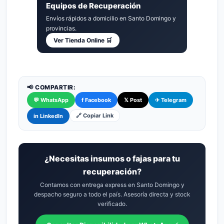
Equipos de Recuperación
Envíos rápidos a domicilio en Santo Domingo y
provincias.
Ver Tienda Online 🛒
📢 COMPARTIR:
💬 WhatsApp
f Facebook
𝕏 Post
✈ Telegram
🔗 Copiar Link
in LinkedIn
¿Necesitas insumos o fajas para tu
recuperación?
Contamos con entrega express en Santo Domingo y
despacho seguro a todo el país. Asesoría directa y stock
verificado.