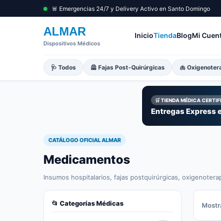
🚨 Emergencias 24/7 y Delivery Activo en Santo Domingo
ALMAR
Inicio
Tienda
Blog
Mi Cuen
Dispositivos Médicos
🩺 Todos
🦺 Fajas Post-Quirúrgicas
🫁 Oxigenoter
🛒 TIENDA MÉDICA CERTI
Entregas Express e
CATÁLOGO OFICIAL ALMAR
Medicamentos
Insumos hospitalarios, fajas postquirúrgicas, oxigenotera
📂 Categorías Médicas
Mostr