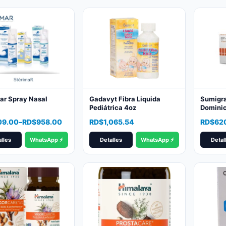
popularity
ar Spray Nasal
Gadavyt Fibra Liquida
Sumigra
Pediátrica 4oz
Dominic
Envío R
09.00
–
RD$
958.00
RD$
1,065.54
RD$
62
lles
WhatsApp ⚡
Detalles
WhatsApp ⚡
Detal
09.00
gh
8.00