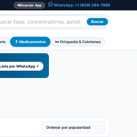
WhatsApp:
+1 (829) 284-7990
📲
Guardar App
Buscar
ario
💊 Medicamentos
🛏️ Ortopedia & Colchones
 Lista por WhatsApp ⚡