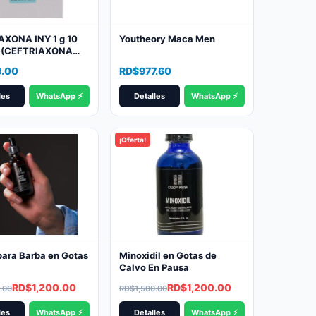
AXONA INY 1 g 10
Youtheory Maca Men
D (CEFTRIAXONA
)
3.00
RD$
977.60
les
WhatsApp ⚡
Detalles
WhatsApp ⚡
¡Oferta!
para Barba en Gotas
Minoxidil en Gotas de
Calvo En Pausa
l
t
Original
Current
RD$
1,200.00
RD$
1,200.00
.00
RD$
1,500.00
price
price
les
WhatsApp ⚡
Detalles
WhatsApp ⚡