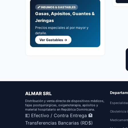
was:
is:
🩹 INSUMOS & GASTABLES
RD$60
RD$47
Gasas, Apósitos, Guantes &
Jeringas
Precios especiales al por mayor y
detalle.
Ver Gastables →
Departam
ALMAR SRL
Distribución y venta directa de dispositivos médicos,
Especialida
fajas postquirúrgicas, oxigenoterapia, apósitos y
material hospitalario en República Dominicana.
Obstetricia
💵 Efectivo / Contra Entrega
🏦
Medicamen
Transferencias Bancarias (RD$)