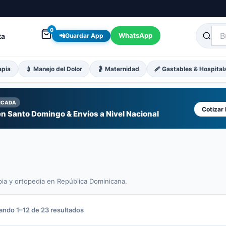
0
WhatsApp
ta
📲
Guardar App
apia
💉 Manejo del Dolor
🤰 Maternidad
🩹 Gastables & Hospital
FICADA
Cotizar
n Santo Domingo & Envíos a Nivel Nacional
pia y ortopedia en República Dominicana.
Sorted
ando 1–12 de 23 resultados
by