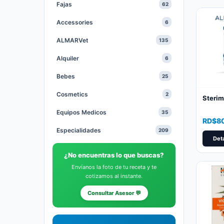
Fajas
62
Accessories
6
ALMARVet
135
Alquiler
6
Bebes
25
Cosmetics
2
Sterim
Equipos Medicos
35
Price
RD$
8
Especialidades
209
range:
Deta
RD$8
Gastables Medicos
64
throu
¿No encuentras lo que buscas?
RD$95
Health and Beauty
1
Envíanos la foto de tu receta y te
cotizamos al instante.
Heridas
20
Consultar Asesor 💬
Hidratantes
10
Medias
9