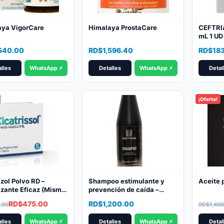
aya VigorCare
Himalaya ProstaCare
CEFTRI
mL 1 U
SODICA
,540.00
RD$
1,596.40
RD$
18
lles
WhatsApp ⚡
Detalles
WhatsApp ⚡
Detal
¡Oferta!
izol Polvo RD –
Shampoo estimulante y
Aceite 
izante Eficaz (Misma
prevención de caída –
a que Tecassol)
Marca Calvo En Pausa
al
nt
Origina
Curren
RD$
475.00
RD$
1,200.00
.00
RD$
1,400
price
price
lles
WhatsApp ⚡
Detalles
WhatsApp ⚡
Detal