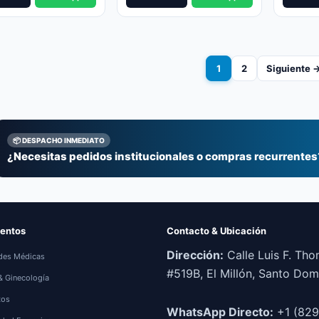
was:
is:
5.00.
5.00.
RD$1,4
RD$1,2
1
2
Siguiente 
📦 DESPACHO INMEDIATO
¿Necesitas pedidos institucionales o compras recurrentes
entos
Contacto & Ubicación
Dirección:
Calle Luis F. Th
des Médicas
#519B, El Millón, Santo Do
 & Ginecología
tos
WhatsApp Directo:
+1 (829