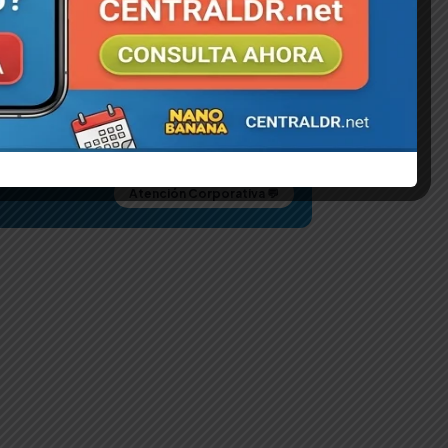
O AVE (PLASTICO,
BEBEDERO AVE TUBULAR
(MEDIUM)
.70
RD$
134.52
les
WhatsApp ⚡
Detalles
WhatsApp ⚡
Atención Corporativa 💬