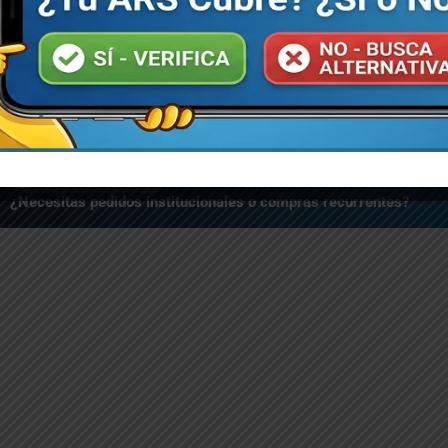
TE AVE COLUMPIO
COMEDERO AVE (PLASTICO,
COMEDER
 CON ESPEJO
7.5OZ)
2OZ)
68.74
RD$
153.40
RD$
76
lles
WhatsApp ⚡
Detalles
WhatsApp ⚡
Detal
📦 DESPACHO INMEDIATO
¿Necesitas pedidos institucionales o compras recurrentes?