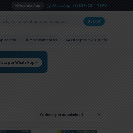
WhatsApp:
+1 (829) 284-7990
📲
Guardar App
Buscar
pitalario
💊 Medicamentos
🛏️ Ortopedia & Colchones
Lista por WhatsApp ⚡