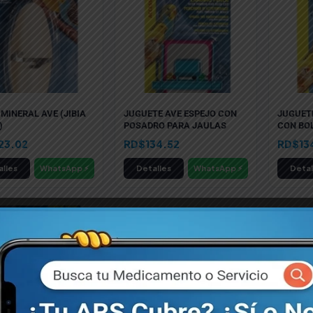
MINERAL AVE (JIBIA
JUGUETE AVE ESPEJO CON
JUGUET
)
POSADRO PARA JAULAS
CON BO
23.02
RD$
134.52
RD$
13
lles
WhatsApp ⚡
Detalles
WhatsApp ⚡
Detal