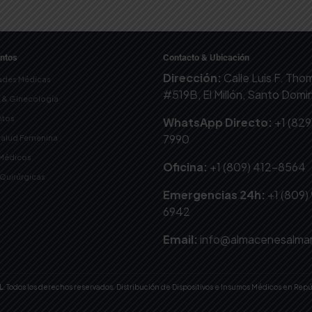
ntos
Contacto & Ubicación
Dirección:
Calle Luis F. Th
ades Médicas
#519B, El Millón, Santo Dom
a & Ginecología
tos
WhatsApp Directo:
+1 (829
7990
Salud Femenina
 Médicos
Oficina:
+1 (809) 412-8564
-Quirúrgicas
Emergencias 24h:
+1 (809)
6942
Email:
info@almacenesalma
L
. Todos los derechos reservados. Distribución de Dispositivos e Insumos Médicos en Rep