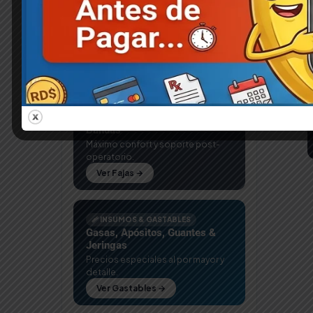
Alquiler de Equipos
Mujeres
JUGUE
51
Equipos grado médico con
DOBLE
entrega express en Santo
Preservativos
7
Domingo.
RD$
1
Ver Equipos →
Salud y Bienestar
265
Deta
Tulipe
3
🦺 FAJAS MÉDICAS
Fajas Postquirúrgicas 3 y 4
Bandas
Máximo confort y soporte post-
operatorio.
Ver Fajas →
🩹 INSUMOS & GASTABLES
Gasas, Apósitos, Guantes &
Jeringas
Precios especiales al por mayor y
detalle.
Ver Gastables →