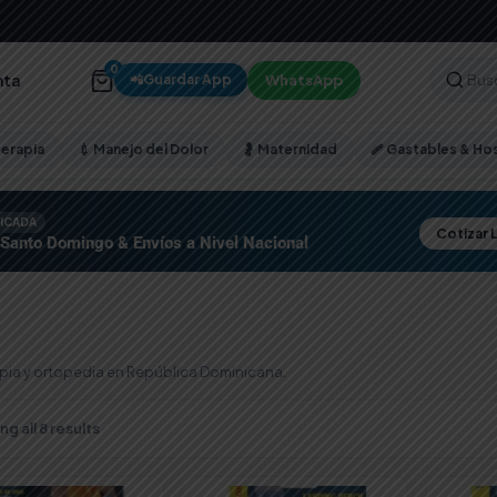
0
nta
WhatsApp
📲
Guardar App
terapia
💉 Manejo del Dolor
🤰 Maternidad
🩹 Gastables & Hos
FICADA
Cotizar 
 Santo Domingo & Envíos a Nivel Nacional
apia y ortopedia en República Dominicana.
Sorted
g all 8 results
by
popularity