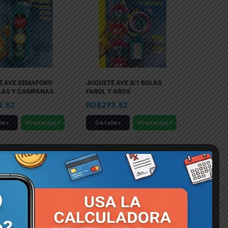
E AVE SEMAFORO
JUGUETE AVE 3/1 BOLAS
LAS Y CAMPANAS
FAROL Y AROS
4.52
RD$
293.82
les
WhatsApp ⚡
Detalles
WhatsApp ⚡