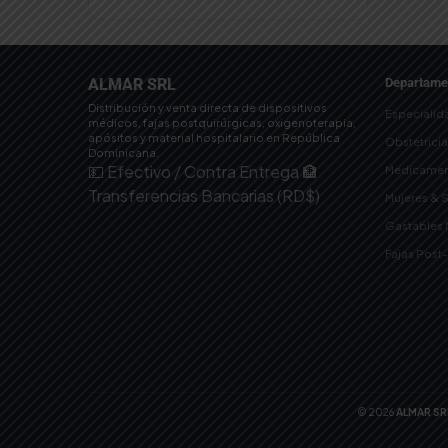
ALMAR SRL
Departame
Distribución y venta directa de dispositivos
Especialid
médicos, fajas postquirúrgicas, oxigenoterapia,
apósitos y material hospitalario en República
Obstetrici
Dominicana.
💵 Efectivo / Contra Entrega
🏦
Medicamen
Transferencias Bancarias (RD$)
Mujeres & 
Gastables
Fajas Post
© 2026
ALMAR SR