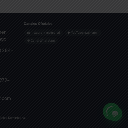
Canales Oficiales
omen
📸 Instagram @almarsrl
▶ YouTube @almarsrl
ingo
💬 Canal WhatsApp
) 284-
 979-
r.com
💬
ública Dominicana.