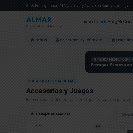
🚨 Emergencias 24/7 y Delivery Activo en Santo Domingo
ALMAR
Inicio
Tienda
Blog
Mi Cue
Dispositivos Médicos
🩺 Todos
🦺 Fajas Post-Quirúrgicas
🫁 Oxigeno
🛒 TIENDA MÉDICA CERTI
Entregas Express en
CATÁLOGO OFICIAL ALMAR
Accesorios y Juegos
Insumos hospitalarios, fajas postquirúrgicas, oxigenoter
📂 Categorías Médicas
Showin
Fajas
62