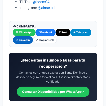
TikTok:
@joarm04
Instagram:
@almarsrl
📢 COMPARTIR:
💬 WhatsApp
f Facebook
𝕏 Post
✈ Telegram
🔗 Copiar Link
in LinkedIn
¿Necesitas insumos o fajas para tu
recuperación?
Contamos con entrega express en Santo Domingo y
despacho seguro a todo el país. Asesoría directa y stock
verificado.
Consultar Disponibilidad por WhatsApp ⚡