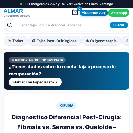
🚨 Emergencias 24/7 y Delivery Activo en Santo Domingo
0
ALMAR
📲
Guardar App
WhatsApp
Dispositivos Médicos
Buscar
🩺 Todos
🦺 Fajas Post-Quirúrgicas
🫁 Oxigenoterapia
💉 M
🚨 ASESORÍA POST-OP INMEDIATA
¿Tienes dudas sobre tu receta, faja o proceso de
recuperación?
Hablar con Especialista ⚡
CIRUGIA
Diagnóstico Diferencial Post-Cirugía:
Fibrosis vs. Seroma vs. Queloide –