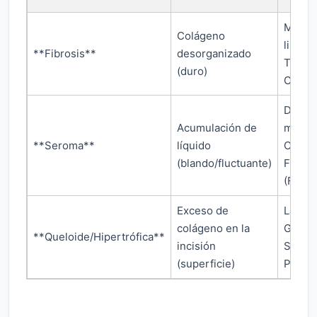
Masaj
Colágeno
libera
**Fibrosis**
desorganizado
Tablas
(duro)
Compr
Drena
Acumulación de
médic
**Seroma**
líquido
Compr
(blando/fluctuante)
Fuerte
(Faja).
Exceso de
Lámin
colágeno en la
Geles
**Queloide/Hipertrófica**
incisión
Silico
(superficie)
Presió