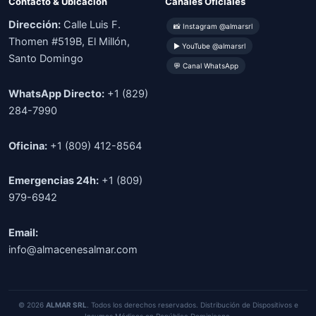
Contacto & Ubicación
Canales Oficiales
Dirección:
Calle Luis F.
📸 Instagram @almarsrl
Thomen #519B, El Millón,
▶ YouTube @almarsrl
Santo Domingo
💬 Canal WhatsApp
WhatsApp Directo:
+1 (829)
284-7990
Oficina:
+1 (809) 412-8564
Emergencias 24h:
+1 (809)
979-6942
Email:
info@almacenesalmar.com
© 2026
ALMAR SRL
. Todos los derechos reservados. Distribución de Dispositivos e