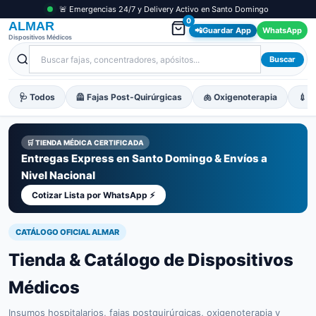
🚨 Emergencias 24/7 y Delivery Activo en Santo Domingo
0
ALMAR
📲
Guardar App
WhatsApp
Dispositivos Médicos
Buscar
🩺 Todos
🦺 Fajas Post-Quirúrgicas
🫁 Oxigenoterapia
💉 M
🛒 TIENDA MÉDICA CERTIFICADA
Entregas Express en Santo Domingo & Envíos a
Nivel Nacional
Cotizar Lista por WhatsApp ⚡
CATÁLOGO OFICIAL ALMAR
Tienda & Catálogo de Dispositivos
Médicos
Insumos hospitalarios, fajas postquirúrgicas, oxigenoterapia y