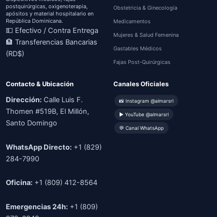
postquirúrgicas, oxigenoterapia,
Obstetricia & Ginecología
apósitos y material hospitalario en
República Dominicana.
Medicamentos
💵 Efectivo / Contra Entrega
Mujeres & Salud Femenina
🏦 Transferencias Bancarias
Gastables Médicos
(RD$)
Fajas Post-Quirúrgicas
Contacto & Ubicación
Canales Oficiales
Dirección:
Calle Luis F.
📸 Instagram @almarsrl
Thomen #519B, El Millón,
▶ YouTube @almarsrl
Santo Domingo
💬 Canal WhatsApp
WhatsApp Directo:
+1 (829)
284-7990
Oficina:
+1 (809) 412-8564
Emergencias 24h:
+1 (809)