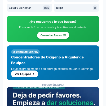
Salud y Bienestar
Tulipe
265
3
¿No encuentras lo que buscas?
Envíanos la foto de tu receta y te cotizamos al instante.
Consultar Asesor 💬
🫁 OXIGENOTERAPIA
Concentradores de Oxígeno & Alquiler de
Equipos
Equipos grado médico con entrega express en Santo Domingo.
Ver Equipos →
PROMOCIÓN ALMAR