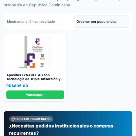
ortopedia en República Dominicana.
Mostrando el único resultado
Apositos LYNACEL AG con
Tecnología de Triple Absorción y
Nanopartículas de Plata – ALMAR
RD$
605.00
SRL
WhatsApp ⚡
📦 DESPACHO INMEDIATO
¿Necesitas pedidos institucionales o compras
recurrentes?