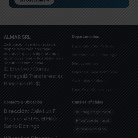
Ver Gastables →
ALMAR SRL
Departamentos
Distribución y venta directa de
Especialidades Médicas
dispositivos médicos, fajas
postquirúrgicas, oxigenoterapia,
Obstetricia & Ginecología
apósitos y material hospitalario en
República Dominicana.
Medicamentos
💵 Efectivo / Contra
Mujeres & Salud Femenina
Entrega
🏦 Transferencias
Gastables Médicos
Bancarias (RD$)
Fajas Post-Quirúrgicas
Contacto & Ubicación
Canales Oficiales
Dirección:
Calle Luis F.
📸 Instagram @almarsrl
Thomen #519B, El Millón,
▶ YouTube @almarsrl
Santo Domingo
💬 Canal WhatsApp