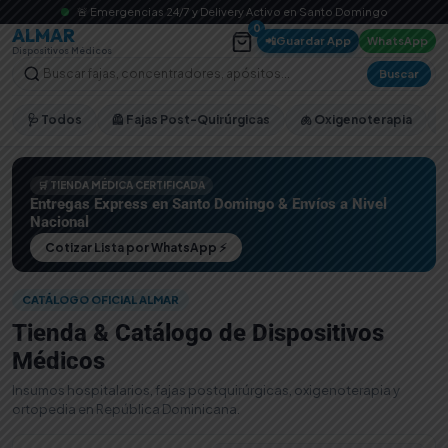
🚨 Emergencias 24/7 y Delivery Activo en Santo Domingo
0
ALMAR
📲
Guardar App
WhatsApp
Dispositivos Médicos
Buscar
🩺 Todos
🦺 Fajas Post-Quirúrgicas
🫁 Oxigenoterapia
🛒 TIENDA MÉDICA CERTIFICADA
Entregas Express en Santo Domingo & Envíos a Nivel
Nacional
Cotizar Lista por WhatsApp ⚡
CATÁLOGO OFICIAL ALMAR
Tienda & Catálogo de Dispositivos
Médicos
Insumos hospitalarios, fajas postquirúrgicas, oxigenoterapia y
ortopedia en República Dominicana.