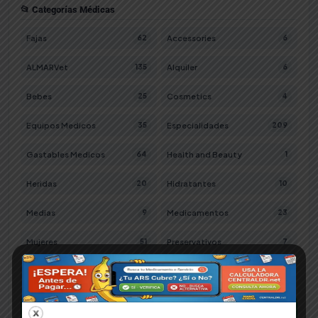
📂 Categorías Médicas
Fajas
Accessories
62
6
ALMARVet
Alquiler
135
6
Bebes
Cosmetics
25
4
Equipos Medicos
Especialidades
35
209
Gastables Medicos
Health and Beauty
64
1
Heridas
Hidratantes
20
10
Medias
Medicamentos
9
23
Mujeres
Preservativos
51
7
Salud y Bienestar
Tulipe
265
3
¿No encuentras lo que buscas?