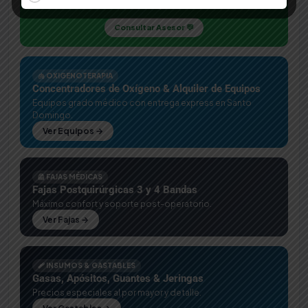
Envíanos la foto de tu receta y te cotizamos al instante.
Consultar Asesor 💬
🫁 OXIGENOTERAPIA
Concentradores de Oxígeno & Alquiler de Equipos
Equipos grado médico con entrega express en Santo
Domingo.
Ver Equipos →
🦺 FAJAS MÉDICAS
Fajas Postquirúrgicas 3 y 4 Bandas
Máximo confort y soporte post-operatorio.
Ver Fajas →
🩹 INSUMOS & GASTABLES
Gasas, Apósitos, Guantes & Jeringas
Precios especiales al por mayor y detalle.