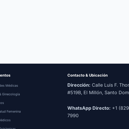
entos
Contacto & Ubicación
Dirección:
Calle Luis F. Th
des Médicas
#519B, El Millón, Santo Do
 & Ginecología
tos
WhatsApp Directo:
+1 (829
alud Femenina
7990
Médicos
Quirúrgicas