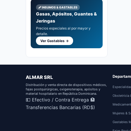
🩹 INSUMOS & GASTABLES
Gasas, Apósitos, Guantes &
Jeringas
Precios especiales al por mayor y
detalle.
Ver Gastables →
Departam
ALMAR SRL
Distribución y venta directa de dispositivos médicos,
Especialida
fajas postquirúrgicas, oxigenoterapia, apósitos y
material hospitalario en República Dominicana.
Obstetricia
💵 Efectivo / Contra Entrega
🏦
Medicamen
Transferencias Bancarias (RD$)
Mujeres & S
Gastables 
Fajas Post-