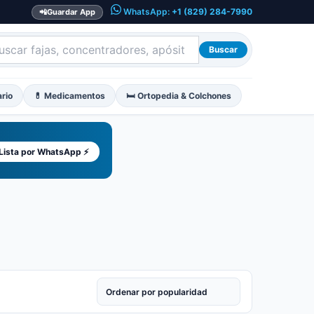
WhatsApp:
+1 (829) 284-7990
📲
Guardar App
Buscar
ario
💊 Medicamentos
🛏️ Ortopedia & Colchones
 Lista por WhatsApp ⚡