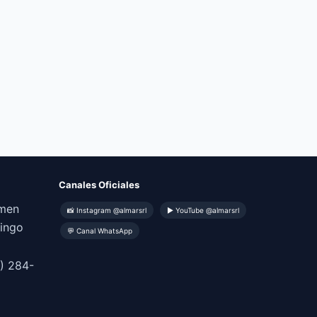
Canales Oficiales
omen
📸 Instagram @almarsrl
▶ YouTube @almarsrl
mingo
💬 Canal WhatsApp
) 284-