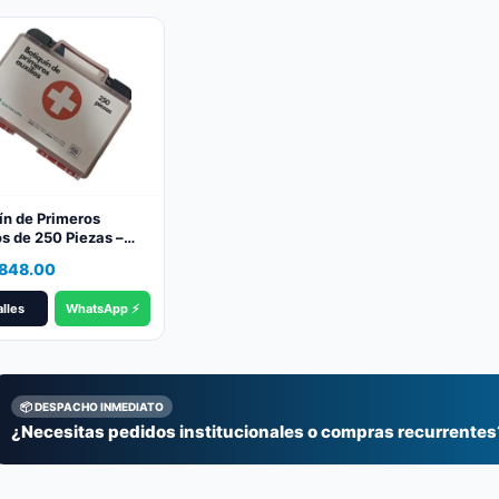
ín de Primeros
os de 250 Piezas –
to y Confiable
,848.00
lles
WhatsApp ⚡
📦 DESPACHO INMEDIATO
¿Necesitas pedidos institucionales o compras recurrentes