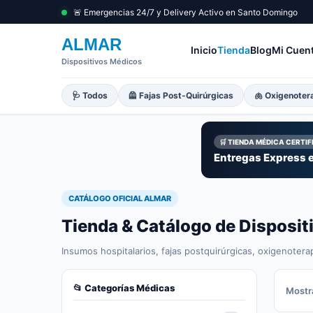
🚨 Emergencias 24/7 y Delivery Activo en Santo Domingo
ALMAR
Inicio
Tienda
Blog
Mi Cuen
Dispositivos Médicos
🩺 Todos
🦺 Fajas Post-Quirúrgicas
🫁 Oxigenoter
🛒 TIENDA MÉDICA CERTI
Entregas Express e
CATÁLOGO OFICIAL ALMAR
Tienda & Catálogo de Disposi
Insumos hospitalarios, fajas postquirúrgicas, oxigenotera
📂 Categorías Médicas
Mostra