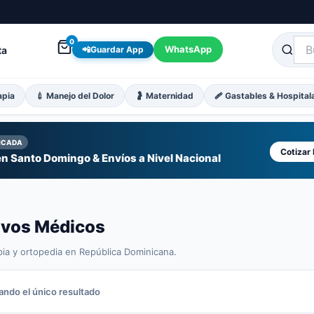
0
WhatsApp
ta
📲
Guardar App
apia
💉 Manejo del Dolor
🤰 Maternidad
🩹 Gastables & Hospital
FICADA
Cotizar
n Santo Domingo & Envíos a Nivel Nacional
tivos Médicos
pia y ortopedia en República Dominicana.
ndo el único resultado