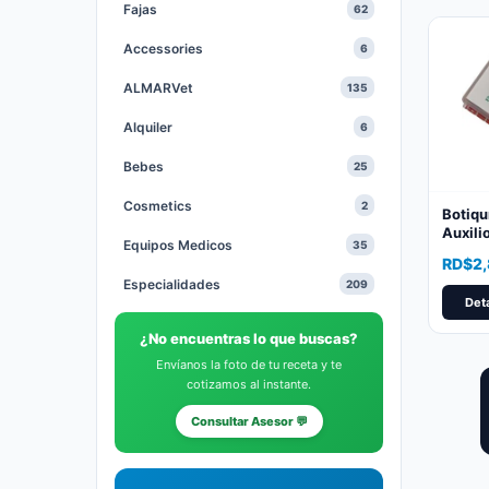
Fajas
62
Accessories
6
ALMARVet
135
Alquiler
6
Bebes
25
Cosmetics
2
Botiqu
Auxili
Equipos Medicos
35
Comple
RD$
2
Especialidades
209
Deta
Gastables Medicos
64
¿No encuentras lo que buscas?
Health and Beauty
1
Envíanos la foto de tu receta y te
cotizamos al instante.
Heridas
20
Consultar Asesor 💬
Hidratantes
10
Medias
9