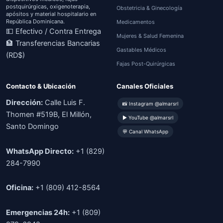
postquirúrgicas, oxigenoterapia,
Obstetricia & Ginecología
apósitos y material hospitalario en
República Dominicana.
Medicamentos
💵 Efectivo / Contra Entrega
Mujeres & Salud Femenina
🏦 Transferencias Bancarias
Gastables Médicos
(RD$)
Fajas Post-Quirúrgicas
Contacto & Ubicación
Canales Oficiales
Dirección:
Calle Luis F.
📸 Instagram @almarsrl
Thomen #519B, El Millón,
▶ YouTube @almarsrl
Santo Domingo
💬 Canal WhatsApp
WhatsApp Directo:
+1 (829)
284-7990
Oficina:
+1 (809) 412-8564
Emergencias 24h:
+1 (809)