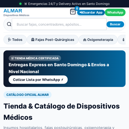
🚨 Emergencias 24/7 y Delivery Activo en Santo Domingo
0
ALMAR
📲
Guardar App
WhatsApp
Dispositivos Médicos
Buscar
🩺 Todos
🦺 Fajas Post-Quirúrgicas
🫁 Oxigenoterapia
💉 M
🛒 TIENDA MÉDICA CERTIFICADA
Entregas Express en Santo Domingo & Envíos a
Nivel Nacional
Cotizar Lista por WhatsApp ⚡
CATÁLOGO OFICIAL ALMAR
Tienda & Catálogo de Dispositivos
Médicos
Insumos hospitalarios, fajas postquirúrgicas, oxigenoterapia y