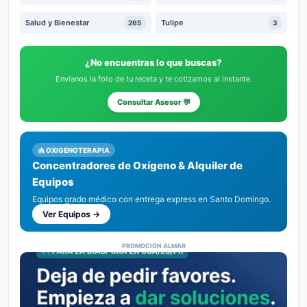
Salud y Bienestar
Tulipe
265
3
¿No encuentras lo que buscas?
Envíanos la foto de tu receta y te cotizamos al instante.
Consultar Asesor 💬
🫁 OXIGENOTERAPIA
Concentradores de Oxígeno & Alquiler de
Equipos
Equipos grado médico con entrega express en Santo Domingo.
Ver Equipos →
PROMOCIÓN ALMAR