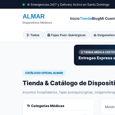
🚨 Emergencias 24/7 y Delivery Activo en Santo Domingo
ALMAR
Inicio
Tienda
Blog
Mi Cuen
Dispositivos Médicos
🩺 Todos
🦺 Fajas Post-Quirúrgicas
🫁 Oxigenoter
🛒 TIENDA MÉDICA CERTI
Entregas Express e
CATÁLOGO OFICIAL ALMAR
Tienda & Catálogo de Disposi
Insumos hospitalarios, fajas postquirúrgicas, oxigenotera
📂 Categorías Médicas
Mostra