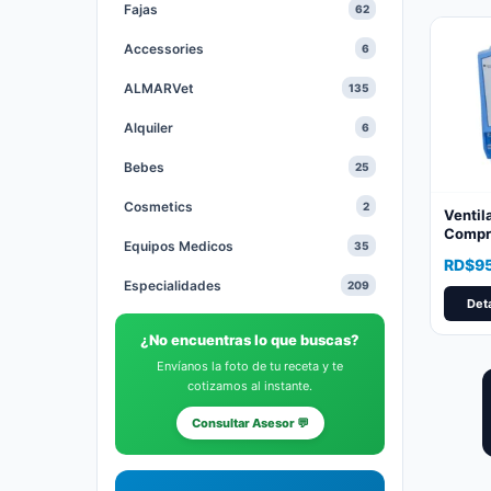
Fajas
62
Accessories
6
ALMARVet
135
Alquiler
6
Bebes
25
Cosmetics
2
Ventil
Compr
Equipos Medicos
35
RD$
9
Especialidades
209
Deta
Gastables Medicos
64
¿No encuentras lo que buscas?
Health and Beauty
1
Envíanos la foto de tu receta y te
cotizamos al instante.
Heridas
20
Consultar Asesor 💬
Hidratantes
10
Medias
9