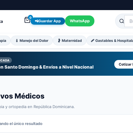
0
WhatsApp
ta
📲
Guardar App
apia
💉 Manejo del Dolor
🤰 Maternidad
🩹 Gastables & Hospital
FICADA
Cotizar
n Santo Domingo & Envíos a Nivel Nacional
tivos Médicos
pia y ortopedia en República Dominicana.
ndo el único resultado