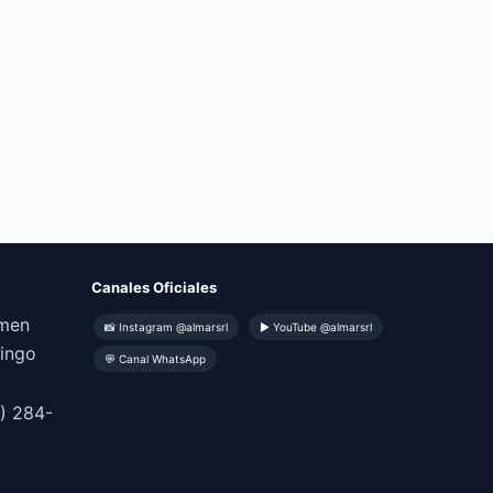
Canales Oficiales
omen
📸 Instagram @almarsrl
▶ YouTube @almarsrl
mingo
💬 Canal WhatsApp
) 284-