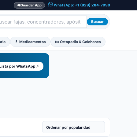
WhatsApp:
+1 (829) 284-7990
📲
Guardar App
Buscar
ario
💊 Medicamentos
🛏️ Ortopedia & Colchones
 Lista por WhatsApp ⚡