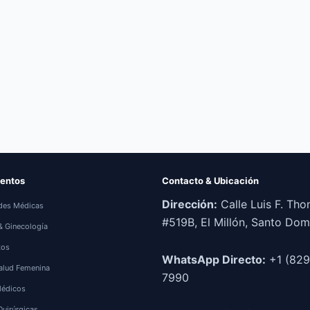
entos
Contacto & Ubicación
Dirección:
Calle Luis F. Th
des Médicas
#519B, El Millón, Santo Do
 & Ginecología
tos
WhatsApp Directo:
+1 (829
alud Femenina
7990
Médicos
Quirúrgicas