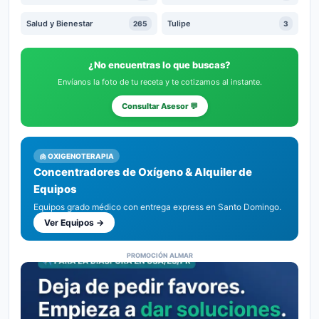
Salud y Bienestar
Tulipe
265
3
¿No encuentras lo que buscas?
Envíanos la foto de tu receta y te cotizamos al instante.
Consultar Asesor 💬
🫁 OXIGENOTERAPIA
Concentradores de Oxígeno & Alquiler de
Equipos
Equipos grado médico con entrega express en Santo Domingo.
Ver Equipos →
PROMOCIÓN ALMAR