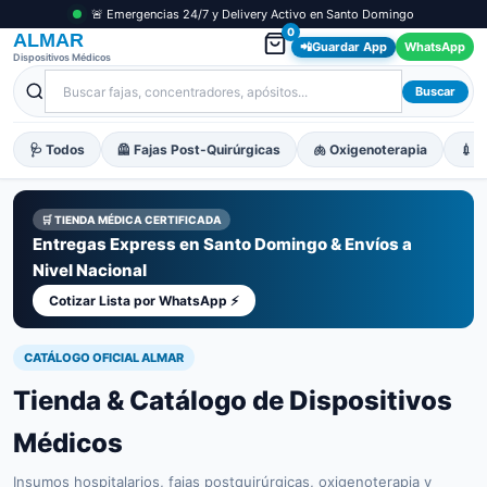
🚨 Emergencias 24/7 y Delivery Activo en Santo Domingo
0
ALMAR
📲
Guardar App
WhatsApp
Dispositivos Médicos
Buscar
🩺 Todos
🦺 Fajas Post-Quirúrgicas
🫁 Oxigenoterapia
💉 M
🛒 TIENDA MÉDICA CERTIFICADA
Entregas Express en Santo Domingo & Envíos a
Nivel Nacional
Cotizar Lista por WhatsApp ⚡
CATÁLOGO OFICIAL ALMAR
Tienda & Catálogo de Dispositivos
Médicos
Insumos hospitalarios, fajas postquirúrgicas, oxigenoterapia y