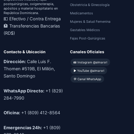
postquirúrgicas, oxigenoterapia,
Obstetricia & Ginecología
apósitos y material hospitalario en
República Dominicana.
Medicamentos
💵 Efectivo / Contra Entrega
Mujeres & Salud Femenina
🏦 Transferencias Bancarias
Gastables Médicos
(RD$)
Fajas Post-Quirúrgicas
Contacto & Ubicación
Canales Oficiales
Dirección:
Calle Luis F.
📸 Instagram @almarsrl
Thomen #519B, El Millón,
▶ YouTube @almarsrl
Santo Domingo
💬 Canal WhatsApp
WhatsApp Directo:
+1 (829)
284-7990
Oficina:
+1 (809) 412-8564
Emergencias 24h:
+1 (809)