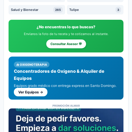
Salud y Bienestar
Tulipe
265
3
¿No encuentras lo que buscas?
Envíanos la foto de tu receta y te cotizamos al instante.
Consultar Asesor 💬
🫁 OXIGENOTERAPIA
Concentradores de Oxígeno & Alquiler de
Equipos
Equipos grado médico con entrega express en Santo Domingo.
Ver Equipos →
PROMOCIÓN ALMAR