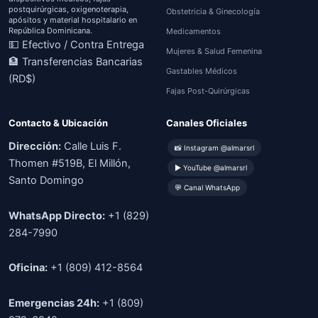
postquirúrgicas, oxigenoterapia,
Obstetricia & Ginecología
apósitos y material hospitalario en
República Dominicana.
Medicamentos
💵 Efectivo / Contra Entrega
Mujeres & Salud Femenina
🏦 Transferencias Bancarias
Gastables Médicos
(RD$)
Fajas Post-Quirúrgicas
Contacto & Ubicación
Canales Oficiales
Dirección:
Calle Luis F.
📸 Instagram @almarsrl
Thomen #519B, El Millón,
▶ YouTube @almarsrl
Santo Domingo
💬 Canal WhatsApp
WhatsApp Directo:
+1 (829)
284-7990
Oficina:
+1 (809) 412-8564
Emergencias 24h:
+1 (809)