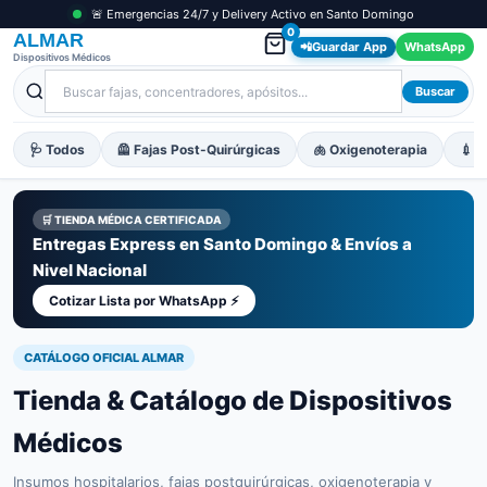
🚨 Emergencias 24/7 y Delivery Activo en Santo Domingo
0
ALMAR
📲
Guardar App
WhatsApp
Dispositivos Médicos
Buscar
🩺 Todos
🦺 Fajas Post-Quirúrgicas
🫁 Oxigenoterapia
💉 M
🛒 TIENDA MÉDICA CERTIFICADA
Entregas Express en Santo Domingo & Envíos a
Nivel Nacional
Cotizar Lista por WhatsApp ⚡
CATÁLOGO OFICIAL ALMAR
Tienda & Catálogo de Dispositivos
Médicos
Insumos hospitalarios, fajas postquirúrgicas, oxigenoterapia y