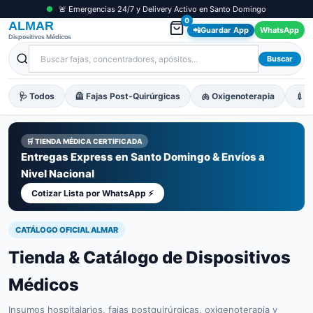
🚨 Emergencias 24/7 y Delivery Activo en Santo Domingo
0
ALMAR
📲
Guardar App
WhatsApp
Dispositivos Médicos
Buscar
🩺 Todos
🦺 Fajas Post-Quirúrgicas
🫁 Oxigenoterapia
💉 M
🛒 TIENDA MÉDICA CERTIFICADA
Entregas Express en Santo Domingo & Envíos a
Nivel Nacional
Cotizar Lista por WhatsApp ⚡
CATÁLOGO OFICIAL ALMAR
Tienda & Catálogo de Dispositivos
Médicos
Insumos hospitalarios, fajas postquirúrgicas, oxigenoterapia y