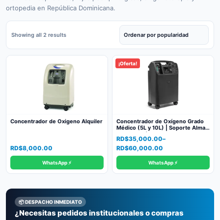
ortopedia en República Dominicana.
Sorted
Showing all 2 results
by
popularity
¡Oferta!
Concentrador de Oxigeno Alquiler
Concentrador de Oxígeno Grado
Médico (5L y 10L) | Soporte Almar
con Garantía
Price
RD$
35,000.00
–
range:
RD$
8,000.00
RD$
60,000.00
RD$35,000.00
WhatsApp ⚡
WhatsApp ⚡
through
RD$60,000.00
📦 DESPACHO INMEDIATO
¿Necesitas pedidos institucionales o compras