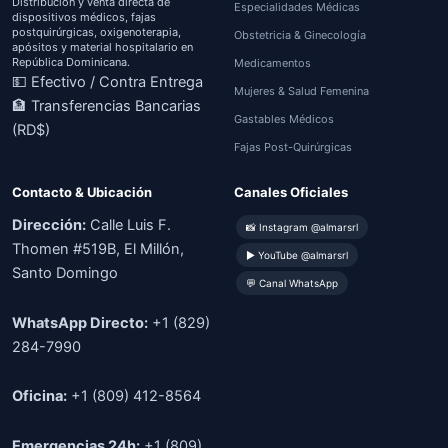
Distribución y venta directa de
Especialidades Médicas
dispositivos médicos, fajas
postquirúrgicas, oxigenoterapia,
Obstetricia & Ginecología
apósitos y material hospitalario en
República Dominicana.
Medicamentos
💵 Efectivo / Contra Entrega
Mujeres & Salud Femenina
🏦 Transferencias Bancarias
Gastables Médicos
(RD$)
Fajas Post-Quirúrgicas
Contacto & Ubicación
Canales Oficiales
Dirección:
Calle Luis F.
📸 Instagram @almarsrl
Thomen #519B, El Millón,
▶ YouTube @almarsrl
Santo Domingo
💬 Canal WhatsApp
WhatsApp Directo:
+1 (829)
284-7990
Oficina:
+1 (809) 412-8564
Emergencias 24h:
+1 (809)