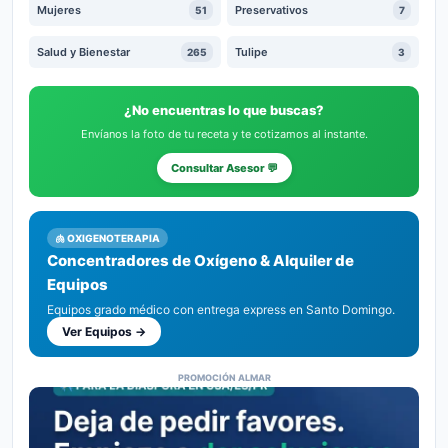
Mujeres
Preservativos
51
7
Salud y Bienestar
Tulipe
265
3
¿No encuentras lo que buscas?
Envíanos la foto de tu receta y te cotizamos al instante.
Consultar Asesor 💬
🫁 OXIGENOTERAPIA
Concentradores de Oxígeno & Alquiler de
Equipos
Equipos grado médico con entrega express en Santo Domingo.
Ver Equipos →
PROMOCIÓN ALMAR