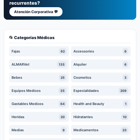
recurrentes?
Atención Corporativa 💬
📂 Categorías Médicas
Fajas
Accessories
62
6
ALMARVet
Alquiler
135
6
Bebes
Cosmetics
25
3
Equipos Medicos
Especialidades
35
209
Gastables Medicos
Health and Beauty
64
1
Heridas
Hidratantes
20
10
Medias
Medicamentos
9
23