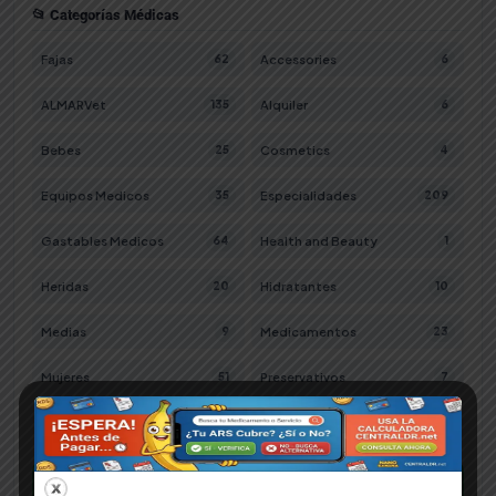
📂 Categorías Médicas
Fajas
Accessories
62
6
ALMARVet
Alquiler
135
6
Bebes
Cosmetics
25
4
Equipos Medicos
Especialidades
35
209
Gastables Medicos
Health and Beauty
64
1
Heridas
Hidratantes
20
10
Medias
Medicamentos
9
23
Mujeres
Preservativos
51
7
Salud y Bienestar
Tulipe
265
3
¿No encuentras lo que buscas?