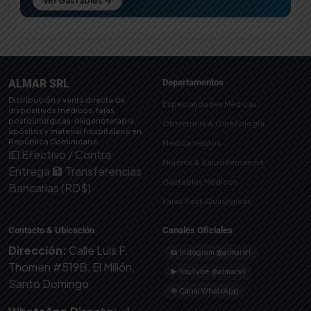
Ver Gastables →
ALMAR SRL
Departamentos
Distribución y venta directa de
Especialidades Médicas
dispositivos médicos, fajas
postquirúrgicas, oxigenoterapia,
Obstetricia & Ginecología
apósitos y material hospitalario en
República Dominicana.
Medicamentos
💵 Efectivo / Contra
Mujeres & Salud Femenina
Entrega
🏦 Transferencias
Gastables Médicos
Bancarias (RD$)
Fajas Post-Quirúrgicas
Contacto & Ubicación
Canales Oficiales
Dirección:
Calle Luis F.
📸 Instagram @almarsrl
Thomen #519B, El Millón,
▶ YouTube @almarsrl
Santo Domingo
💬 Canal WhatsApp