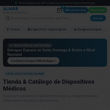
🚨 Emergencias 24/7 y Delivery Activo en Santo Domingo
0
ALMAR
📲
Guardar App
WhatsApp
Dispositivos Médicos
Buscar
🩺 Todos
🦺 Fajas Post-Quirúrgicas
🫁 Oxigenoterapia
🛒 TIENDA MÉDICA CERTIFICADA
Entregas Express en Santo Domingo & Envíos a Nivel
Nacional
Cotizar Lista por WhatsApp ⚡
CATÁLOGO OFICIAL ALMAR
Tienda & Catálogo de Dispositivos
Médicos
Insumos hospitalarios, fajas postquirúrgicas, oxigenoterapia y
ortopedia en República Dominicana.