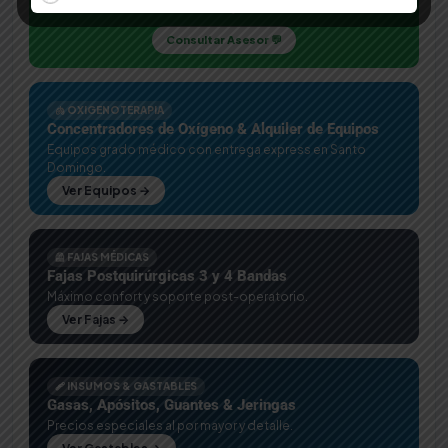
Envíanos la foto de tu receta y te cotizamos al instante.
Consultar Asesor 💬
🫁 OXIGENOTERAPIA
Concentradores de Oxígeno & Alquiler de Equipos
Equipos grado médico con entrega express en Santo
Domingo.
Ver Equipos →
🦺 FAJAS MÉDICAS
Fajas Postquirúrgicas 3 y 4 Bandas
Máximo confort y soporte post-operatorio.
Ver Fajas →
🩹 INSUMOS & GASTABLES
Gasas, Apósitos, Guantes & Jeringas
Precios especiales al por mayor y detalle.