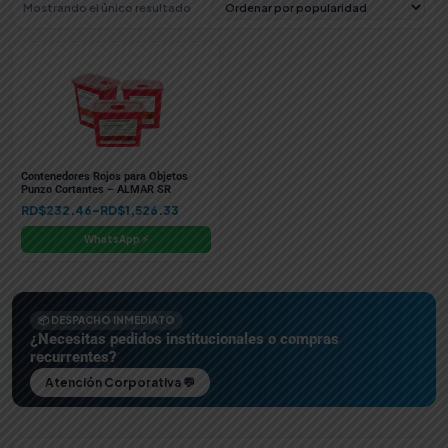
Mostrando el único resultado
Contenedores Rojos para Objetos
Punzo Cortantes – ALMAR SR
Price
RD$
232.46
–
RD$
1,526.33
range:
WhatsApp ⚡
RD$232.46
through
RD$1,526.33
📦 DESPACHO INMEDIATO
¿Necesitas pedidos institucionales o compras
recurrentes?
Atención Corporativa 💬