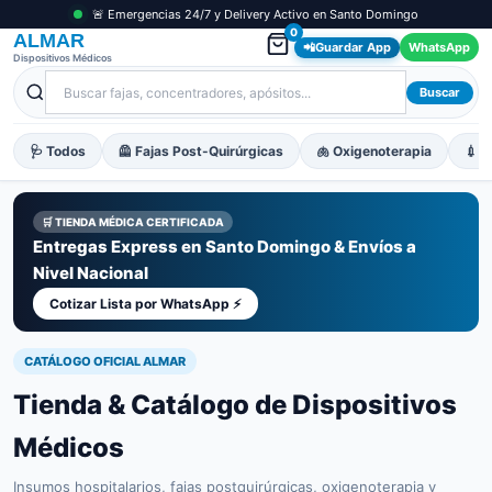
🚨 Emergencias 24/7 y Delivery Activo en Santo Domingo
0
ALMAR
📲
Guardar App
WhatsApp
Dispositivos Médicos
Buscar
🩺 Todos
🦺 Fajas Post-Quirúrgicas
🫁 Oxigenoterapia
💉 M
🛒 TIENDA MÉDICA CERTIFICADA
Entregas Express en Santo Domingo & Envíos a
Nivel Nacional
Cotizar Lista por WhatsApp ⚡
CATÁLOGO OFICIAL ALMAR
Tienda & Catálogo de Dispositivos
Médicos
Insumos hospitalarios, fajas postquirúrgicas, oxigenoterapia y