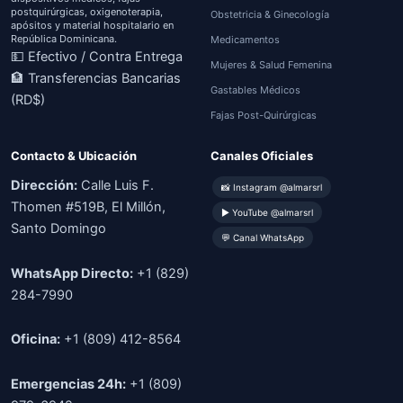
postquirúrgicas, oxigenoterapia,
Obstetricia & Ginecología
apósitos y material hospitalario en
República Dominicana.
Medicamentos
💵 Efectivo / Contra Entrega
Mujeres & Salud Femenina
🏦 Transferencias Bancarias
Gastables Médicos
(RD$)
Fajas Post-Quirúrgicas
Contacto & Ubicación
Canales Oficiales
Dirección:
Calle Luis F.
📸 Instagram @almarsrl
Thomen #519B, El Millón,
▶ YouTube @almarsrl
Santo Domingo
💬 Canal WhatsApp
WhatsApp Directo:
+1 (829)
284-7990
Oficina:
+1 (809) 412-8564
Emergencias 24h:
+1 (809)