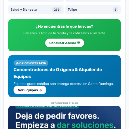
Salud y Bienestar
Tulipe
265
3
¿No encuentras lo que buscas?
Envíanos la foto de tu receta y te cotizamos al instante.
Consultar Asesor 💬
🫁 OXIGENOTERAPIA
Concentradores de Oxígeno & Alquiler de
Equipos
Equipos grado médico con entrega express en Santo Domingo.
Ver Equipos →
PROMOCIÓN ALMAR