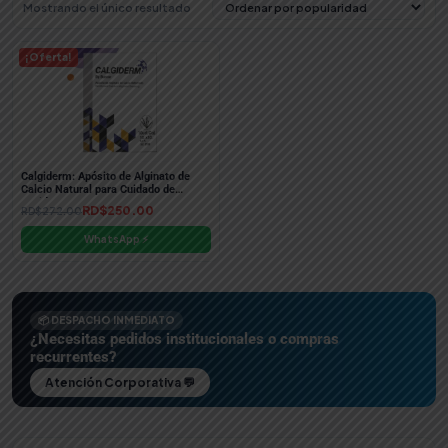
Mostrando el único resultado
¡Oferta!
Calgiderm: Apósito de Alginato de
Calcio Natural para Cuidado de
Heridas – ALMAR SRL
Original
Current
RD$
250.00
RD$
272.00
price
price
WhatsApp ⚡
was:
is:
RD$272.00.
RD$250.00.
📦 DESPACHO INMEDIATO
¿Necesitas pedidos institucionales o compras
recurrentes?
Atención Corporativa 💬