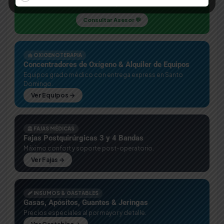
Envíanos la foto de tu receta y te cotizamos al instante.
Consultar Asesor 💬
🫁 OXIGENOTERAPIA
Concentradores de Oxígeno & Alquiler de Equipos
Equipos grado médico con entrega express en Santo
Domingo.
Ver Equipos →
🦺 FAJAS MÉDICAS
Fajas Postquirúrgicas 3 y 4 Bandas
Máximo confort y soporte post-operatorio.
Ver Fajas →
🩹 INSUMOS & GASTABLES
Gasas, Apósitos, Guantes & Jeringas
Precios especiales al por mayor y detalle.