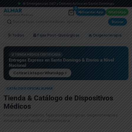
🚨 Emergencias 24/7 y Delivery Activo en Santo Domingo
0
ALMAR
📲
Guardar App
WhatsApp
Dispositivos Médicos
Buscar
🩺 Todos
🦺 Fajas Post-Quirúrgicas
🫁 Oxigenoterapia
🛒 TIENDA MÉDICA CERTIFICADA
Entregas Express en Santo Domingo & Envíos a Nivel
Nacional
Cotizar Lista por WhatsApp ⚡
CATÁLOGO OFICIAL ALMAR
Tienda & Catálogo de Dispositivos
Médicos
Insumos hospitalarios, fajas postquirúrgicas, oxigenoterapia y
ortopedia en República Dominicana.