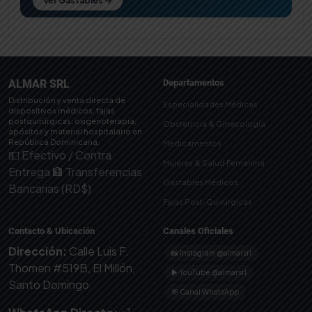
Ver Gastables →
ALMAR SRL
Departamentos
Distribución y venta directa de
Especialidades Médicas
dispositivos médicos, fajas
postquirúrgicas, oxigenoterapia,
Obstetricia & Ginecología
apósitos y material hospitalario en
República Dominicana.
Medicamentos
💵 Efectivo / Contra
Mujeres & Salud Femenina
Entrega
🏦 Transferencias
Gastables Médicos
Bancarias (RD$)
Fajas Post-Quirúrgicas
Contacto & Ubicación
Canales Oficiales
Dirección:
Calle Luis F.
📸 Instagram @almarsrl
Thomen #519B, El Millón,
▶ YouTube @almarsrl
Santo Domingo
💬 Canal WhatsApp