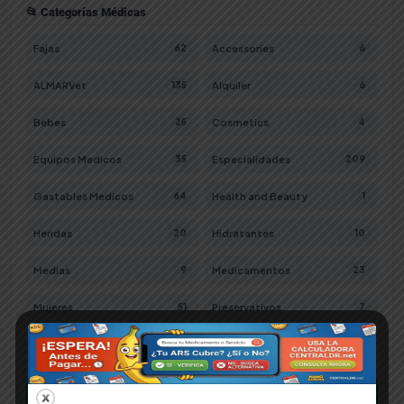
📂 Categorías Médicas
Fajas
Accessories
62
6
ALMARVet
Alquiler
135
6
Bebes
Cosmetics
25
4
Equipos Medicos
Especialidades
35
209
Gastables Medicos
Health and Beauty
64
1
Heridas
Hidratantes
20
10
Medias
Medicamentos
9
23
Mujeres
Preservativos
51
7
Salud y Bienestar
Tulipe
265
3
¿No encuentras lo que buscas?