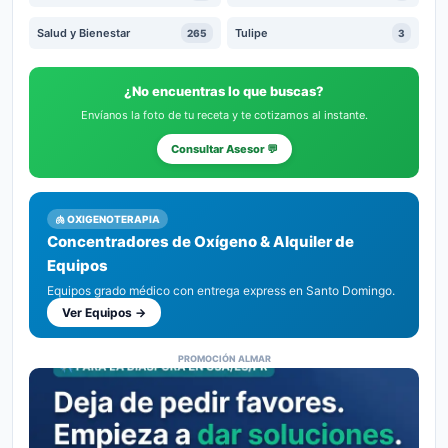
Salud y Bienestar
Tulipe
265
3
¿No encuentras lo que buscas?
Envíanos la foto de tu receta y te cotizamos al instante.
Consultar Asesor 💬
🫁 OXIGENOTERAPIA
Concentradores de Oxígeno & Alquiler de
Equipos
Equipos grado médico con entrega express en Santo Domingo.
Ver Equipos →
PROMOCIÓN ALMAR