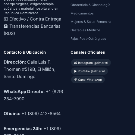
postquirúrgicas, oxigenoterapia,
Obstetricia & Ginecología
apósitos y material hospitalario en
República Dominicana.
Medicamentos
💵 Efectivo / Contra Entrega
Mujeres & Salud Femenina
🏦 Transferencias Bancarias
Gastables Médicos
(RD$)
Fajas Post-Quirúrgicas
Contacto & Ubicación
Canales Oficiales
Dirección:
Calle Luis F.
📸 Instagram @almarsrl
Thomen #519B, El Millón,
▶ YouTube @almarsrl
Santo Domingo
💬 Canal WhatsApp
WhatsApp Directo:
+1 (829)
284-7990
Oficina:
+1 (809) 412-8564
Emergencias 24h:
+1 (809)