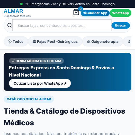
🚨 Emergencias 24/7 y Delivery Activo en Santo Domingo
0
ALMAR
📲
Guardar App
WhatsApp
Dispositivos Médicos
Buscar
🩺 Todos
🦺 Fajas Post-Quirúrgicas
🫁 Oxigenoterapia
💉 M
🛒 TIENDA MÉDICA CERTIFICADA
Entregas Express en Santo Domingo & Envíos a
Nivel Nacional
Cotizar Lista por WhatsApp ⚡
CATÁLOGO OFICIAL ALMAR
Tienda & Catálogo de Dispositivos
Médicos
Insumos hospitalarios, fajas postquirúrgicas, oxigenoterapia y