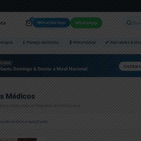
0
nta
WhatsApp
📲
Guardar App
terapia
💉 Manejo del Dolor
🤰 Maternidad
🩹 Gastables & Hos
FICADA
Cotizar 
 Santo Domingo & Envíos a Nivel Nacional
os Médicos
apia y ortopedia en República Dominicana.
ando el único resultado