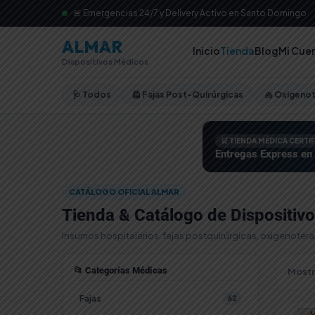
🚨 Emergencias 24/7 y Delivery Activo en Santo Domingo
ALMAR
Inicio
Tienda
Blog
Mi Cue
Dispositivos Médicos
🩺 Todos
🦺 Fajas Post-Quirúrgicas
🫁 Oxigeno
🛒 TIENDA MÉDICA CERTI
Entregas Express en
CATÁLOGO OFICIAL ALMAR
Tienda & Catálogo de Dispositiv
Insumos hospitalarios, fajas postquirúrgicas, oxigenoter
📂 Categorías Médicas
Mostr
Fajas
62