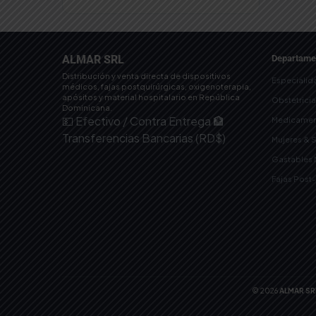
ALMAR SRL
Departame
Distribución y venta directa de dispositivos
Especialid
médicos, fajas postquirúrgicas, oxigenoterapia,
apósitos y material hospitalario en República
Obstetrici
Dominicana.
💵 Efectivo / Contra Entrega
🏦
Medicamen
Transferencias Bancarias (RD$)
Mujeres & 
Gastables
Fajas Post
© 2026
ALMAR SR