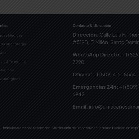
ntos
Contacto & Ubicación
Dirección:
Calle Luis F. Th
ades Médicas
#519B, El Millón, Santo Dom
a & Ginecología
tos
WhatsApp Directo:
+1 (829
7990
Salud Femenina
 Médicos
Oficina:
+1 (809) 412-8564
-Quirúrgicas
Emergencias 24h:
+1 (809)
6942
Email:
info@almacenesalma
L
. Todos los derechos reservados. Distribución de Dispositivos e Insumos Médicos en Rep