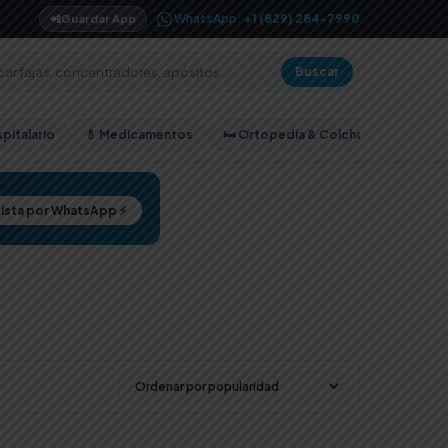
WhatsApp:
+1 (829) 284-7990
📲
Guardar App
Buscar
pitalario
💊 Medicamentos
🛏️ Ortopedia & Colchones
Lista por WhatsApp ⚡