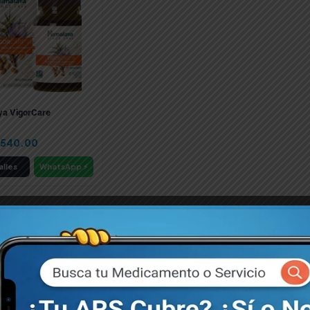
ya VigorCare
,540.00
lles
WhatsApp ⚡
📦 DESPACHO INMEDIATO
¿Necesitas pedidos institucionales o compras recurrentes?