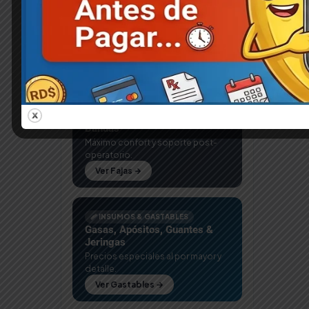
Alquiler de Equipos
Mujeres
51
Equipos grado médico con
entrega express en Santo
Preservativos
7
Domingo.
Ver Equipos →
Salud y Bienestar
265
Tulipe
3
🦺 FAJAS MÉDICAS
Fajas Postquirúrgicas 3 y 4
Bandas
Máximo confort y soporte post-
operatorio.
Ver Fajas →
🩹 INSUMOS & GASTABLES
Gasas, Apósitos, Guantes &
Jeringas
Precios especiales al por mayor y
detalle.
Ver Gastables →