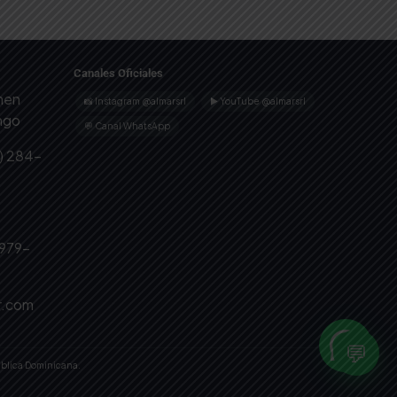
Canales Oficiales
omen
📸 Instagram @almarsrl
▶ YouTube @almarsrl
ingo
💬 Canal WhatsApp
) 284-
 979-
r.com
💬
ública Dominicana.