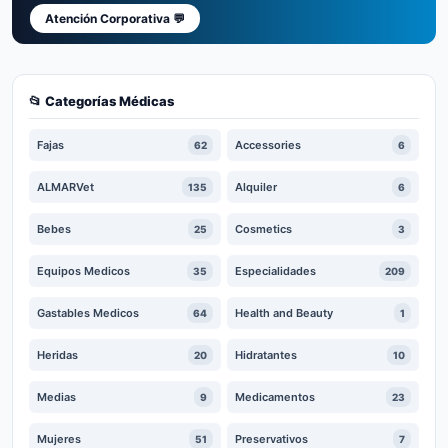
Atención Corporativa 💬
📂 Categorías Médicas
Fajas
Accessories
62
6
ALMARVet
Alquiler
135
6
Bebes
Cosmetics
25
3
Equipos Medicos
Especialidades
35
209
Gastables Medicos
Health and Beauty
64
1
Heridas
Hidratantes
20
10
Medias
Medicamentos
9
23
Mujeres
Preservativos
51
7