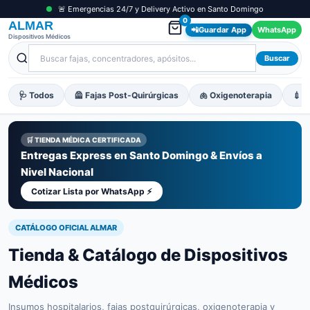
🚨 Emergencias 24/7 y Delivery Activo en Santo Domingo
0
ALMAR
📲
Guardar App
WhatsApp
Dispositivos Médicos
Buscar
🩺 Todos
🦺 Fajas Post-Quirúrgicas
🫁 Oxigenoterapia
💉 M
🛒 TIENDA MÉDICA CERTIFICADA
Entregas Express en Santo Domingo & Envíos a
Nivel Nacional
Cotizar Lista por WhatsApp ⚡
CATÁLOGO OFICIAL ALMAR
Tienda & Catálogo de Dispositivos
Médicos
Insumos hospitalarios, fajas postquirúrgicas, oxigenoterapia y