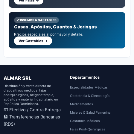
Ver Fajas →
🩹 INSUMOS & GASTABLES
Gasas, Apósitos, Guantes & Jeringas
Precios especiales al por mayor y detalle.
Ver Gastables →
Departamentos
ALMAR SRL
Distribución y venta directa de
Especialidades Médicas
dispositivos médicos, fajas
postquirúrgicas, oxigenoterapia,
Obstetricia & Ginecología
apósitos y material hospitalario en
República Dominicana.
Medicamentos
💵 Efectivo / Contra Entrega
Mujeres & Salud Femenina
🏦 Transferencias Bancarias
Gastables Médicos
(RD$)
Fajas Post-Quirúrgicas