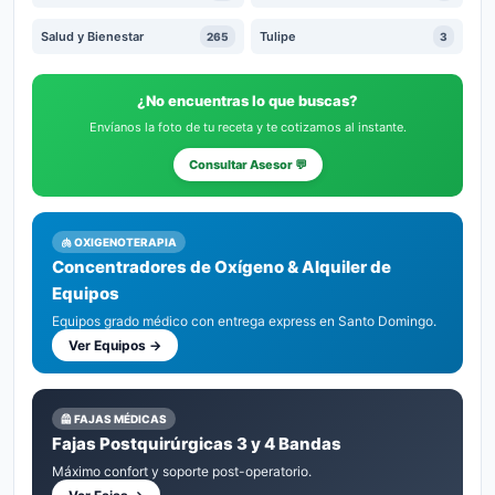
Salud y Bienestar
Tulipe
265
3
¿No encuentras lo que buscas?
Envíanos la foto de tu receta y te cotizamos al instante.
Consultar Asesor 💬
🫁 OXIGENOTERAPIA
Concentradores de Oxígeno & Alquiler de
Equipos
Equipos grado médico con entrega express en Santo Domingo.
Ver Equipos →
🦺 FAJAS MÉDICAS
Fajas Postquirúrgicas 3 y 4 Bandas
Máximo confort y soporte post-operatorio.