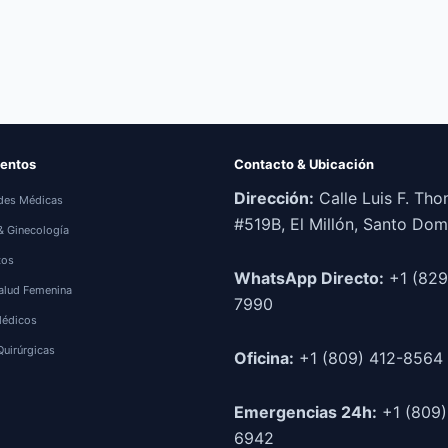
entos
Contacto & Ubicación
Dirección:
Calle Luis F. Th
des Médicas
#519B, El Millón, Santo Do
 & Ginecología
tos
WhatsApp Directo:
+1 (829
alud Femenina
7990
Médicos
Quirúrgicas
Oficina:
+1 (809) 412-8564
Emergencias 24h:
+1 (809)
6942