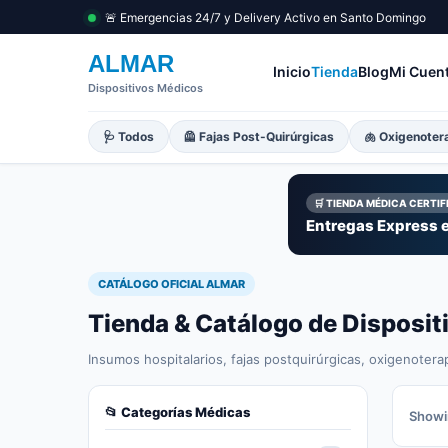
🚨 Emergencias 24/7 y Delivery Activo en Santo Domingo
ALMAR
Inicio
Tienda
Blog
Mi Cuen
Dispositivos Médicos
🩺 Todos
🦺 Fajas Post-Quirúrgicas
🫁 Oxigenoter
🛒 TIENDA MÉDICA CERTI
Entregas Express e
CATÁLOGO OFICIAL ALMAR
Tienda & Catálogo de Disposi
Insumos hospitalarios, fajas postquirúrgicas, oxigenotera
📂 Categorías Médicas
Showin