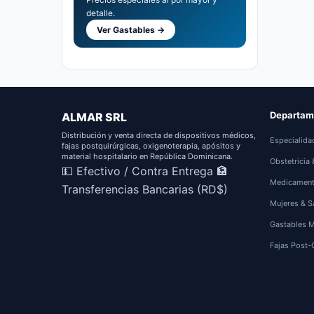
detalle.
Ver Gastables →
Departam
ALMAR SRL
Distribución y venta directa de dispositivos médicos,
Especialida
fajas postquirúrgicas, oxigenoterapia, apósitos y
material hospitalario en República Dominicana.
Obstetricia
💵 Efectivo / Contra Entrega
🏦
Medicamen
Transferencias Bancarias (RD$)
Mujeres & S
Gastables 
Fajas Post-