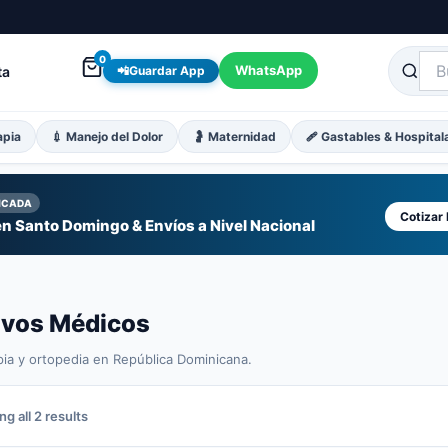
0
WhatsApp
ta
📲
Guardar App
apia
💉 Manejo del Dolor
🤰 Maternidad
🩹 Gastables & Hospital
FICADA
Cotizar
n Santo Domingo & Envíos a Nivel Nacional
tivos Médicos
pia y ortopedia en República Dominicana.
Sorted
g all 2 results
by