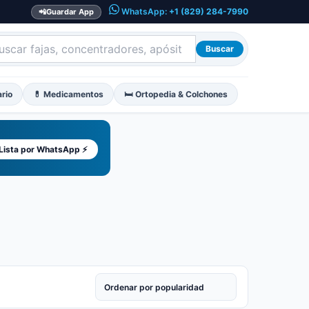
WhatsApp:
+1 (829) 284-7990
📲
Guardar App
Buscar
ario
💊 Medicamentos
🛏️ Ortopedia & Colchones
 Lista por WhatsApp ⚡