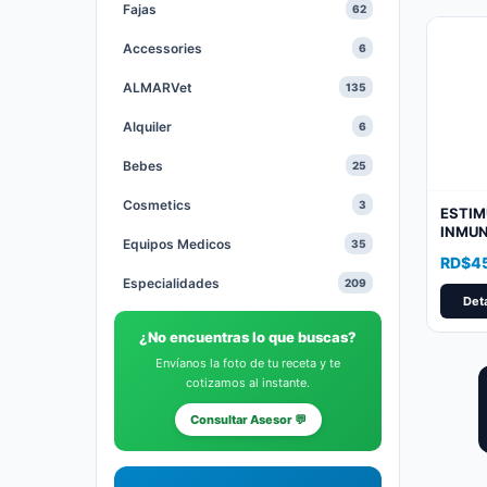
Fajas
62
Accessories
6
ALMARVet
135
Alquiler
6
Bebes
25
Cosmetics
3
ESTI
INMU
Equipos Medicos
35
Price
RD$
4
Especialidades
209
range:
Deta
RD$45
Gastables Medicos
64
throu
¿No encuentras lo que buscas?
RD$67
Health and Beauty
1
Envíanos la foto de tu receta y te
cotizamos al instante.
Heridas
20
Consultar Asesor 💬
Hidratantes
10
Medias
9