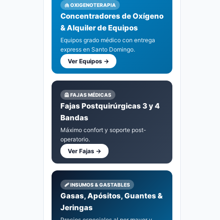
🫁 OXIGENOTERAPIA
Medicamentos
23
Concentradores de Oxígeno
& Alquiler de Equipos
Mujeres
51
Equipos grado médico con entrega
Preservativos
express en Santo Domingo.
7
Ver Equipos →
Salud y Bienestar
265
Tulipe
3
🦺 FAJAS MÉDICAS
Fajas Postquirúrgicas 3 y 4
Bandas
Máximo confort y soporte post-
operatorio.
Ver Fajas →
🩹 INSUMOS & GASTABLES
Gasas, Apósitos, Guantes &
Jeringas
Precios especiales al por mayor y