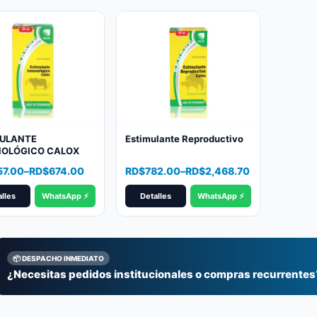
popularity
MULANTE
Estimulante Reproductivo
NOLÓGICO CALOX
Price
57.00
–
RD$
674.00
RD$
782.00
–
RD$
2,468.70
range:
lles
WhatsApp ⚡
Detalles
WhatsApp ⚡
7.00
RD$782.00
gh
through
4.00
RD$2,468.70
📦 DESPACHO INMEDIATO
¿Necesitas pedidos institucionales o compras recurrentes