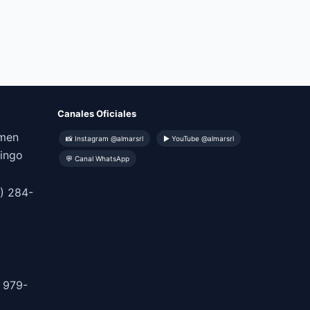
Canales Oficiales
omen
📸 Instagram @almarsrl
▶ YouTube @almarsrl
mingo
💬 Canal WhatsApp
) 284-
 979-