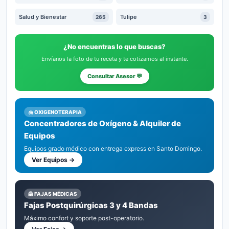
Salud y Bienestar
Tulipe
265
3
¿No encuentras lo que buscas?
Envíanos la foto de tu receta y te cotizamos al instante.
Consultar Asesor 💬
🫁 OXIGENOTERAPIA
Concentradores de Oxígeno & Alquiler de
Equipos
Equipos grado médico con entrega express en Santo Domingo.
Ver Equipos →
🦺 FAJAS MÉDICAS
Fajas Postquirúrgicas 3 y 4 Bandas
Máximo confort y soporte post-operatorio.