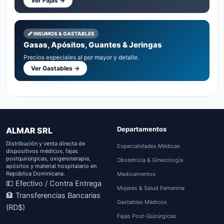
Ver Fajas →
🩹 INSUMOS & GASTABLES
Gasas, Apósitos, Guantes & Jeringas
Precios especiales al por mayor y detalle.
Ver Gastables →
Departamentos
ALMAR SRL
Distribución y venta directa de
Especialidades Médicas
dispositivos médicos, fajas
postquirúrgicas, oxigenoterapia,
Obstetricia & Ginecología
apósitos y material hospitalario en
República Dominicana.
Medicamentos
💵 Efectivo / Contra Entrega
Mujeres & Salud Femenina
🏦 Transferencias Bancarias
Gastables Médicos
(RD$)
Fajas Post-Quirúrgicas