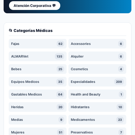
Atención Corporativa 💬
📂 Categorías Médicas
Fajas
Accessories
62
6
ALMARVet
Alquiler
135
6
Bebes
Cosmetics
25
4
Equipos Medicos
Especialidades
35
209
Gastables Medicos
Health and Beauty
64
1
Heridas
Hidratantes
20
10
Medias
Medicamentos
9
23
Mujeres
Preservativos
51
7