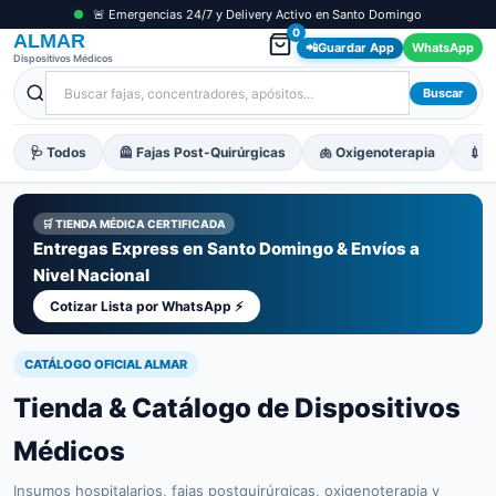
🚨 Emergencias 24/7 y Delivery Activo en Santo Domingo
0
ALMAR
📲
Guardar App
WhatsApp
Dispositivos Médicos
Buscar
🩺 Todos
🦺 Fajas Post-Quirúrgicas
🫁 Oxigenoterapia
💉 M
🛒 TIENDA MÉDICA CERTIFICADA
Entregas Express en Santo Domingo & Envíos a
Nivel Nacional
Cotizar Lista por WhatsApp ⚡
CATÁLOGO OFICIAL ALMAR
Tienda & Catálogo de Dispositivos
Médicos
Insumos hospitalarios, fajas postquirúrgicas, oxigenoterapia y