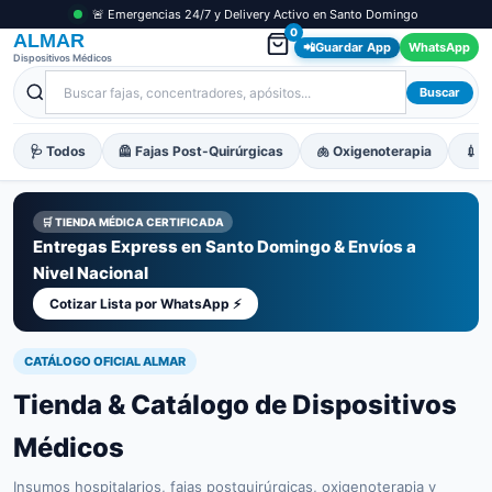
🚨 Emergencias 24/7 y Delivery Activo en Santo Domingo
0
ALMAR
📲
Guardar App
WhatsApp
Dispositivos Médicos
Buscar
🩺 Todos
🦺 Fajas Post-Quirúrgicas
🫁 Oxigenoterapia
💉 M
🛒 TIENDA MÉDICA CERTIFICADA
Entregas Express en Santo Domingo & Envíos a
Nivel Nacional
Cotizar Lista por WhatsApp ⚡
CATÁLOGO OFICIAL ALMAR
Tienda & Catálogo de Dispositivos
Médicos
Insumos hospitalarios, fajas postquirúrgicas, oxigenoterapia y