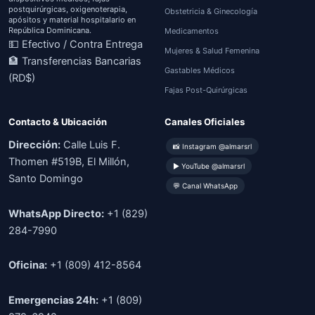
postquirúrgicas, oxigenoterapia,
Obstetricia & Ginecología
apósitos y material hospitalario en
República Dominicana.
Medicamentos
💵 Efectivo / Contra Entrega
Mujeres & Salud Femenina
🏦 Transferencias Bancarias
Gastables Médicos
(RD$)
Fajas Post-Quirúrgicas
Contacto & Ubicación
Canales Oficiales
Dirección:
Calle Luis F.
📸 Instagram @almarsrl
Thomen #519B, El Millón,
▶ YouTube @almarsrl
Santo Domingo
💬 Canal WhatsApp
WhatsApp Directo:
+1 (829)
284-7990
Oficina:
+1 (809) 412-8564
Emergencias 24h:
+1 (809)