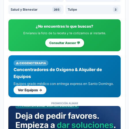
Salud y Bienestar
Tulipe
265
3
¿No encuentras lo que buscas?
Envíanos la foto de tu receta y te cotizamos al instante.
Consultar Asesor 💬
🫁 OXIGENOTERAPIA
Concentradores de Oxígeno & Alquiler de
Equipos
Equipos grado médico con entrega express en Santo Domingo.
Ver Equipos →
PROMOCIÓN ALMAR