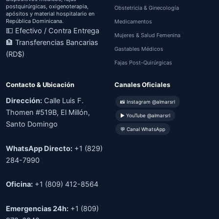
postquirúrgicas, oxigenoterapia,
Obstetricia & Ginecología
apósitos y material hospitalario en
República Dominicana.
Medicamentos
💵 Efectivo / Contra Entrega
Mujeres & Salud Femenina
🏦 Transferencias Bancarias
Gastables Médicos
(RD$)
Fajas Post-Quirúrgicas
Contacto & Ubicación
Canales Oficiales
Dirección:
Calle Luis F.
📸 Instagram @almarsrl
Thomen #519B, El Millón,
▶ YouTube @almarsrl
Santo Domingo
💬 Canal WhatsApp
WhatsApp Directo:
+1 (829)
284-7990
Oficina:
+1 (809) 412-8564
Emergencias 24h:
+1 (809)