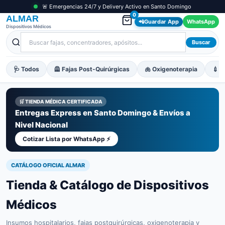
🚨 Emergencias 24/7 y Delivery Activo en Santo Domingo
0
ALMAR
📲
Guardar App
WhatsApp
Dispositivos Médicos
Buscar
🩺 Todos
🦺 Fajas Post-Quirúrgicas
🫁 Oxigenoterapia
💉 M
🛒 TIENDA MÉDICA CERTIFICADA
Entregas Express en Santo Domingo & Envíos a
Nivel Nacional
Cotizar Lista por WhatsApp ⚡
CATÁLOGO OFICIAL ALMAR
Tienda & Catálogo de Dispositivos
Médicos
Insumos hospitalarios, fajas postquirúrgicas, oxigenoterapia y