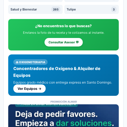
Salud y Bienestar
Tulipe
265
3
¿No encuentras lo que buscas?
Envíanos la foto de tu receta y te cotizamos al instante.
Consultar Asesor 💬
🫁 OXIGENOTERAPIA
Concentradores de Oxígeno & Alquiler de
Equipos
Equipos grado médico con entrega express en Santo Domingo.
Ver Equipos →
PROMOCIÓN ALMAR