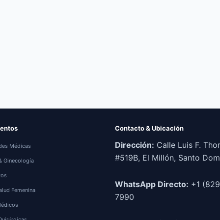
entos
Contacto & Ubicación
Dirección:
Calle Luis F. Th
des Médicas
#519B, El Millón, Santo Do
 & Ginecología
tos
WhatsApp Directo:
+1 (829
alud Femenina
7990
Médicos
Quirúrgicas