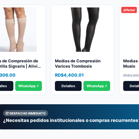
popularity
¡Oferta!
s de Compresión de
Medias de Compresión
Medias 
illa Sigvaris | Alivio
Varices Trombosis
Muslo
ato para Varices y
Origina
Curren
,306.00
RD$
4,400.01
RD$
3,80
ación
price
price
lles
WhatsApp ⚡
Detalles
WhatsApp ⚡
Detal
was:
is:
RD$3,8
RD$2,7
📦 DESPACHO INMEDIATO
¿Necesitas pedidos institucionales o compras recurrentes