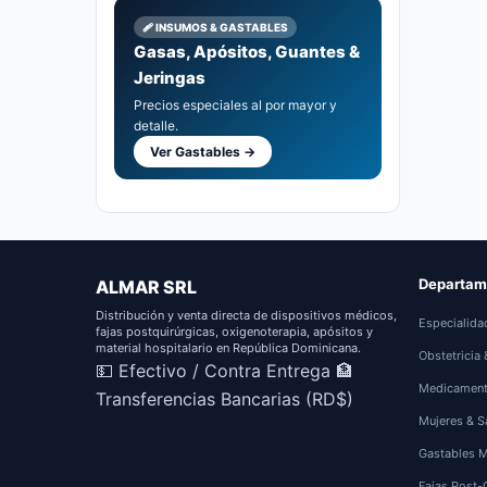
🩹 INSUMOS & GASTABLES
Gasas, Apósitos, Guantes &
Jeringas
Precios especiales al por mayor y
detalle.
Ver Gastables →
Departam
ALMAR SRL
Distribución y venta directa de dispositivos médicos,
Especialida
fajas postquirúrgicas, oxigenoterapia, apósitos y
material hospitalario en República Dominicana.
Obstetricia
💵 Efectivo / Contra Entrega
🏦
Medicamen
Transferencias Bancarias (RD$)
Mujeres & S
Gastables 
Fajas Post-