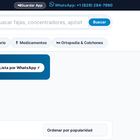
WhatsApp:
+1 (829) 284-7990
📲
Guardar App
Buscar
ario
💊 Medicamentos
🛏️ Ortopedia & Colchones
 Lista por WhatsApp ⚡