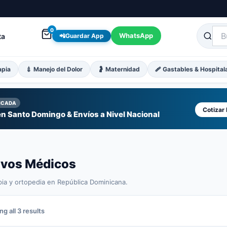
0
WhatsApp
ta
📲
Guardar App
apia
💉 Manejo del Dolor
🤰 Maternidad
🩹 Gastables & Hospital
FICADA
Cotizar
n Santo Domingo & Envíos a Nivel Nacional
tivos Médicos
pia y ortopedia en República Dominicana.
Sorted
g all 3 results
by