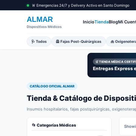
🚨 Emergencias 24/7 y Delivery Activo en Santo Domingo
ALMAR
Inicio
Tienda
Blog
Mi Cuen
Dispositivos Médicos
🩺 Todos
🦺 Fajas Post-Quirúrgicas
🫁 Oxigenoter
🛒 TIENDA MÉDICA CERTI
Entregas Express e
CATÁLOGO OFICIAL ALMAR
Tienda & Catálogo de Disposi
Insumos hospitalarios, fajas postquirúrgicas, oxigenotera
📂 Categorías Médicas
Showin