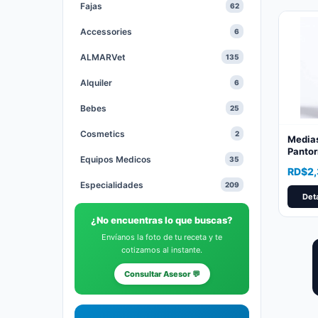
Fajas
62
Accessories
6
ALMARVet
135
Alquiler
6
Bebes
25
Cosmetics
2
Media
Pantorr
Equipos Medicos
35
Inmedi
RD$
2
Circul
Especialidades
209
Deta
Gastables Medicos
64
¿No encuentras lo que buscas?
Health and Beauty
1
Envíanos la foto de tu receta y te
cotizamos al instante.
Heridas
20
Consultar Asesor 💬
Hidratantes
10
Medias
9