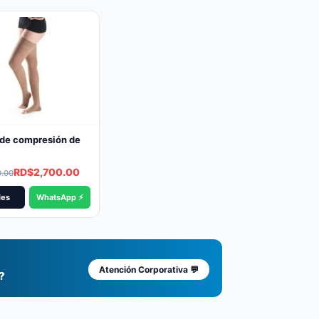
de compresión de
l
t
RD$
2,700.00
0.00
les
WhatsApp ⚡
00.00.
00.00.
Atención Corporativa 💬
?