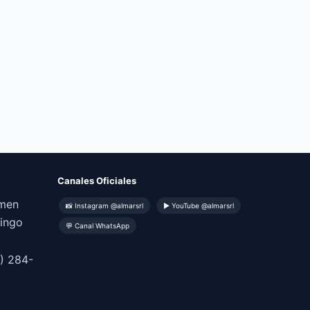
Canales Oficiales
omen
📸 Instagram @almarsrl
▶ YouTube @almarsrl
mingo
💬 Canal WhatsApp
) 284-