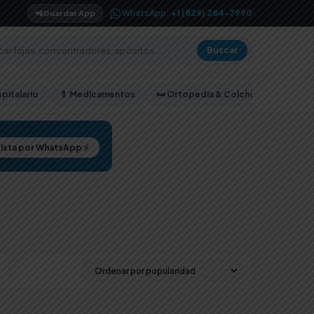
WhatsApp:
+1 (829) 284-7990
📲
Guardar App
Buscar
pitalario
💊 Medicamentos
🛏️ Ortopedia & Colchones
Lista por WhatsApp ⚡