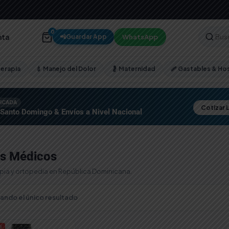
0
nta
WhatsApp
📲
Guardar App
terapia
💉 Manejo del Dolor
🤰 Maternidad
🩹 Gastables & Hos
FICADA
Cotizar 
 Santo Domingo & Envíos a Nivel Nacional
os Médicos
apia y ortopedia en República Dominicana.
ando el único resultado
!