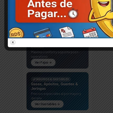
Alquiler de Equipos
Mujeres
51
Equipos grado médico con
entrega express en Santo
Preservativos
7
Domingo.
Ver Equipos →
Salud y Bienestar
265
Tulipe
3
🦺 FAJAS MÉDICAS
Fajas Postquirúrgicas 3 y 4
Bandas
Máximo confort y soporte post-
operatorio.
Ver Fajas →
🩹 INSUMOS & GASTABLES
Gasas, Apósitos, Guantes &
Jeringas
Precios especiales al por mayor y
detalle.
Ver Gastables →