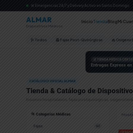
🚨 Emergencias 24/7 y Delivery Activo en Santo Domingo
ALMAR
Inicio
Tienda
Blog
Mi Cue
Dispositivos Médicos
🩺 Todos
🦺 Fajas Post-Quirúrgicas
🫁 Oxigeno
🛒 TIENDA MÉDICA CERTI
Entregas Express en
CATÁLOGO OFICIAL ALMAR
Tienda & Catálogo de Dispositiv
Insumos hospitalarios, fajas postquirúrgicas, oxigenoter
📂 Categorías Médicas
Mostr
Fajas
62
¡Oferta