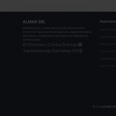
ALMAR SRL
Departame
Distribución y venta directa de dispositivos
Especialid
médicos, fajas postquirúrgicas, oxigenoterapia,
apósitos y material hospitalario en República
Obstetrici
Dominicana.
💵 Efectivo / Contra Entrega
🏦
Medicamen
Transferencias Bancarias (RD$)
Mujeres & 
Gastables
Fajas Post
© 2026
ALMAR SR