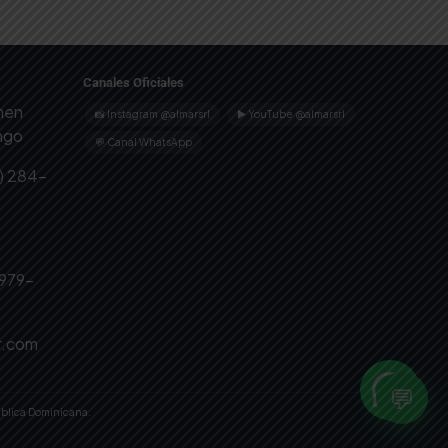
Canales Oficiales
omen
📸 Instagram @almarsrl
▶ YouTube @almarsrl
ingo
💬 Canal WhatsApp
) 284-
 979-
r.com
💬
ública Dominicana.