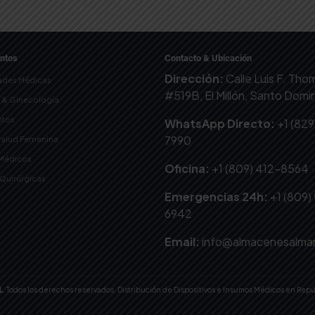
ntos
Contacto & Ubicación
Dirección:
Calle Luis F. Th
ades Médicas
#519B, El Millón, Santo Dom
a & Ginecología
tos
WhatsApp Directo:
+1 (829
7990
Salud Femenina
 Médicos
Oficina:
+1 (809) 412-8564
-Quirúrgicas
Emergencias 24h:
+1 (809)
6942
Email:
info@almacenesalma
L
. Todos los derechos reservados. Distribución de Dispositivos e Insumos Médicos en Rep