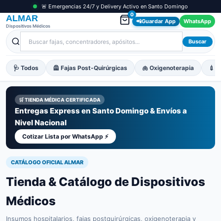
🚨 Emergencias 24/7 y Delivery Activo en Santo Domingo
0
ALMAR
📲
Guardar App
WhatsApp
Dispositivos Médicos
Buscar
🩺 Todos
🦺 Fajas Post-Quirúrgicas
🫁 Oxigenoterapia
💉 M
🛒 TIENDA MÉDICA CERTIFICADA
Entregas Express en Santo Domingo & Envíos a
Nivel Nacional
Cotizar Lista por WhatsApp ⚡
CATÁLOGO OFICIAL ALMAR
Tienda & Catálogo de Dispositivos
Médicos
Insumos hospitalarios, fajas postquirúrgicas, oxigenoterapia y