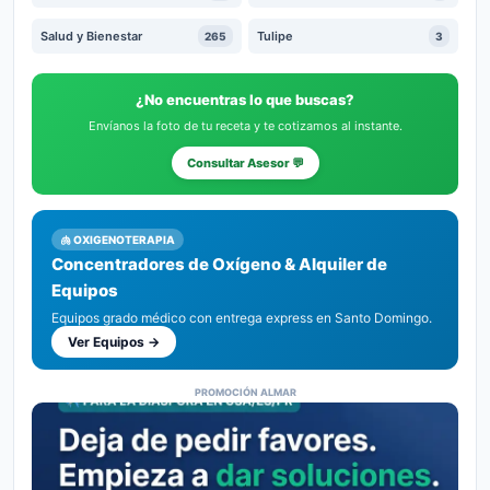
Salud y Bienestar
Tulipe
265
3
¿No encuentras lo que buscas?
Envíanos la foto de tu receta y te cotizamos al instante.
Consultar Asesor 💬
🫁 OXIGENOTERAPIA
Concentradores de Oxígeno & Alquiler de
Equipos
Equipos grado médico con entrega express en Santo Domingo.
Ver Equipos →
PROMOCIÓN ALMAR