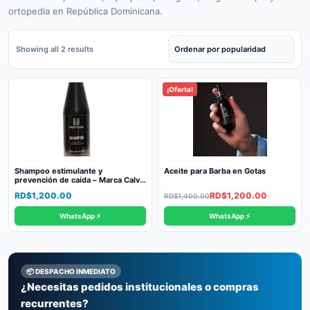
ortopedia en República Dominicana.
Sorted
Showing all 2 results
by
popularity
¡Oferta!
Shampoo estimulante y
Aceite para Barba en Gotas
prevención de caída – Marca Calvo
En Pausa
Original
Current
RD$
1,200.00
RD$
1,200.00
RD$
1,400.00
price
price
WhatsApp ⚡
WhatsApp ⚡
was:
is:
RD$1,400.00.
RD$1,200.00.
📦 DESPACHO INMEDIATO
¿Necesitas pedidos institucionales o compras
recurrentes?