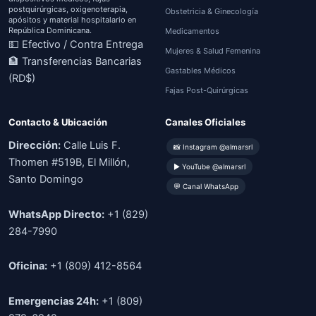
postquirúrgicas, oxigenoterapia,
Obstetricia & Ginecología
apósitos y material hospitalario en
República Dominicana.
Medicamentos
💵 Efectivo / Contra Entrega
Mujeres & Salud Femenina
🏦 Transferencias Bancarias
Gastables Médicos
(RD$)
Fajas Post-Quirúrgicas
Contacto & Ubicación
Canales Oficiales
Dirección:
Calle Luis F.
📸 Instagram @almarsrl
Thomen #519B, El Millón,
▶ YouTube @almarsrl
Santo Domingo
💬 Canal WhatsApp
WhatsApp Directo:
+1 (829)
284-7990
Oficina:
+1 (809) 412-8564
Emergencias 24h:
+1 (809)