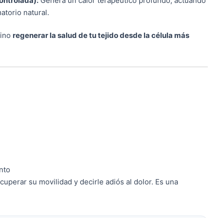
ontrolada):
Genera un calor terapéutico profundo, actuando
torio natural.
sino
regenerar la salud de tu tejido desde la célula más
nto
uperar su movilidad y decirle adiós al dolor. Es una