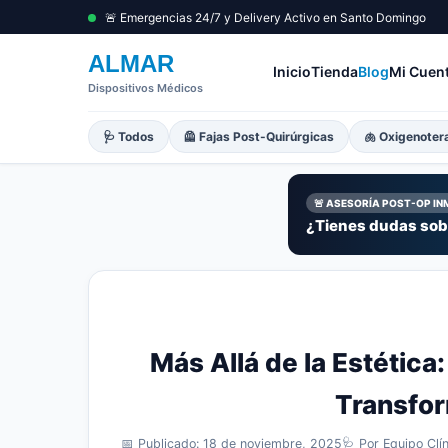
🚨 Emergencias 24/7 y Delivery Activo en Santo Domingo
ALMAR
Inicio
Tienda
Blog
Mi Cuen
Dispositivos Médicos
🩺 Todos
🦺 Fajas Post-Quirúrgicas
🫁 Oxigenoter
🚨 ASESORÍA POST-OP IN
¿Tienes dudas sobr
Más Allá de la Estétic
Transfor
📅 Publicado: 18 de noviembre, 2025
🩺 Por Equipo Cl