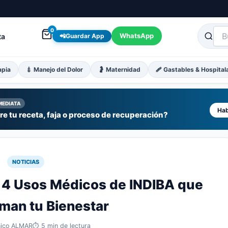
0
WhatsApp
ta
📲
Guardar App
apia
💉 Manejo del Dolor
🤰 Maternidad
🩹 Gastables & Hospital
MEDIATA
Hab
e tu receta, faja o proceso de recuperación?
NOTICIAS
a: 4 Usos Médicos de INDIBA que
man tu Bienestar
ínico ALMAR
⏱️ 5 min de lectura