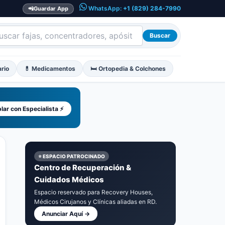
WhatsApp:
+1 (829) 284-7990
📲
Guardar App
Buscar
ario
💊 Medicamentos
🛏️ Ortopedia & Colchones
lar con Especialista ⚡
⭐ ESPACIO PATROCINADO
Centro de Recuperación &
Cuidados Médicos
Espacio reservado para Recovery Houses,
Médicos Cirujanos y Clínicas aliadas en RD.
Anunciar Aquí →