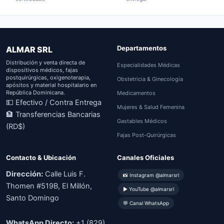
Departamentos
ALMAR SRL
Distribución y venta directa de
Especialidades Médicas
dispositivos médicos, fajas
postquirúrgicas, oxigenoterapia,
Obstetricia & Ginecología
apósitos y material hospitalario en
República Dominicana.
Medicamentos
💵 Efectivo / Contra Entrega
Mujeres & Salud Femenina
🏦 Transferencias Bancarias
Gastables Médicos
(RD$)
Fajas Post-Quirúrgicas
Contacto & Ubicación
Canales Oficiales
Dirección:
Calle Luis F.
📸 Instagram @almarsrl
Thomen #519B, El Millón,
▶ YouTube @almarsrl
Santo Domingo
💬 Canal WhatsApp
WhatsApp Directo:
+1 (829)