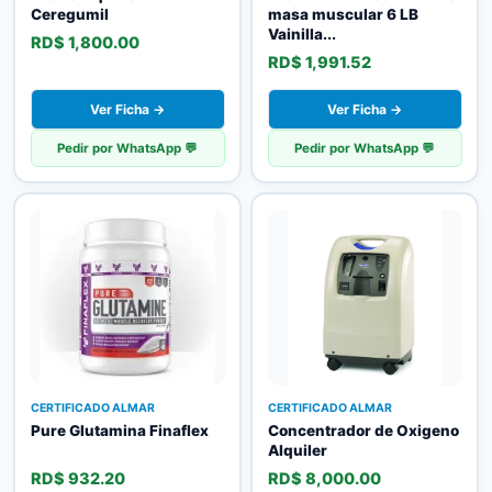
Ceregumil
masa muscular 6 LB
Vainilla...
RD$ 1,800.00
RD$ 1,991.52
Ver Ficha →
Ver Ficha →
Pedir por WhatsApp 💬
Pedir por WhatsApp 💬
CERTIFICADO ALMAR
CERTIFICADO ALMAR
Pure Glutamina Finaflex
Concentrador de Oxigeno
Alquiler
RD$ 932.20
RD$ 8,000.00