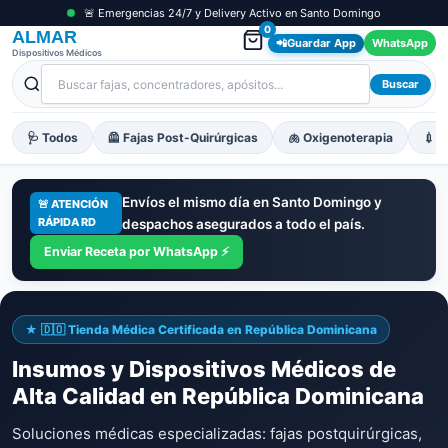
🚨 Emergencias 24/7 y Delivery Activo en Santo Domingo
0
ALMAR
📲
Guardar App
WhatsApp
Dispositivos Médicos
Buscar
🩺 Todos
🦺 Fajas Post-Quirúrgicas
🫁 Oxigenoterapia
💉 M
Envíos el mismo día en Santo Domingo y
🚨 ATENCIÓN
RÁPIDA RD
despachos asegurados a todo el país.
Enviar Receta por WhatsApp ⚡
★ 🇩🇴 Tienda Médica Certificada en República Dominicana
Insumos y Dispositivos Médicos de
Alta Calidad en República Dominicana
Soluciones médicas especializadas: fajas postquirúrgicas,