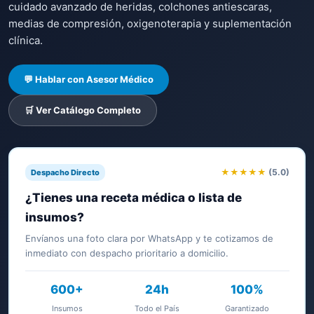
cuidado avanzado de heridas, colchones antiescaras,
medias de compresión, oxigenoterapia y suplementación
clínica.
💬 Hablar con Asesor Médico
🛒 Ver Catálogo Completo
★★★★★
(5.0)
Despacho Directo
¿Tienes una receta médica o lista de
insumos?
Envíanos una foto clara por WhatsApp y te cotizamos de
inmediato con despacho prioritario a domicilio.
600+
24h
100%
Insumos
Todo el País
Garantizado