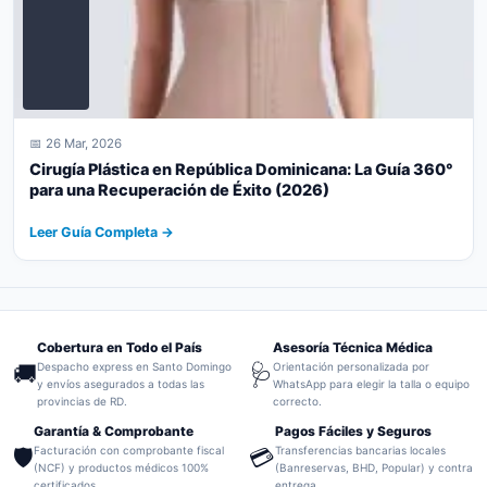
📅 26 Mar, 2026
Cirugía Plástica en República Dominicana: La Guía 360°
para una Recuperación de Éxito (2026)
Leer Guía Completa →
Cobertura en Todo el País
Asesoría Técnica Médica
🚚
🩺
Despacho express en Santo Domingo
Orientación personalizada por
y envíos asegurados a todas las
WhatsApp para elegir la talla o equipo
provincias de RD.
correcto.
Garantía & Comprobante
Pagos Fáciles y Seguros
🛡️
💳
Facturación con comprobante fiscal
Transferencias bancarias locales
(NCF) y productos médicos 100%
(Banreservas, BHD, Popular) y contra
certificados.
entrega.