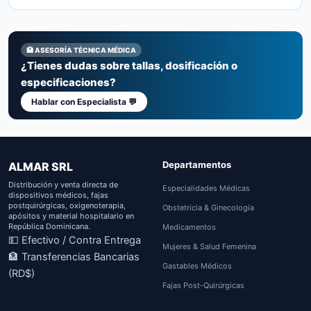
🏥 ASESORÍA TÉCNICA MÉDICA
¿Tienes dudas sobre tallas, dosificación o
especificaciones?
Hablar con Especialista 💬
Departamentos
ALMAR SRL
Distribución y venta directa de
Especialidades Médicas
dispositivos médicos, fajas
postquirúrgicas, oxigenoterapia,
Obstetricia & Ginecología
apósitos y material hospitalario en
República Dominicana.
Medicamentos
💵 Efectivo / Contra Entrega
Mujeres & Salud Femenina
🏦 Transferencias Bancarias
Gastables Médicos
(RD$)
Fajas Post-Quirúrgicas