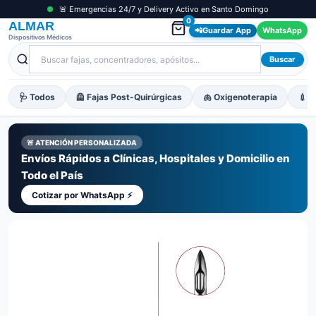
🚨 Emergencias 24/7 y Delivery Activo en Santo Domingo
0
ALMAR
📲
Guardar App
WhatsApp
Dispositivos Médicos
Buscar
🩺 Todos
🦺 Fajas Post-Quirúrgicas
🫁 Oxigenoterapia
💉 M
🚨 ATENCIÓN PERSONALIZADA
Envíos Rápidos a Clínicas, Hospitales y Domicilio en
Todo el País
Cotizar por WhatsApp ⚡