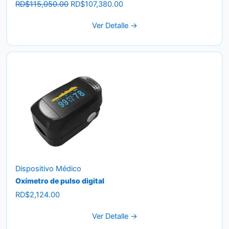
Original
Current
RD$
115,050.00
RD$
107,380.00
price
price
Ver Detalle →
was:
is:
RD$115,050.00.
RD$107,380.00.
Dispositivo Médico
Oxímetro de pulso digital
RD$
2,124.00
Ver Detalle →