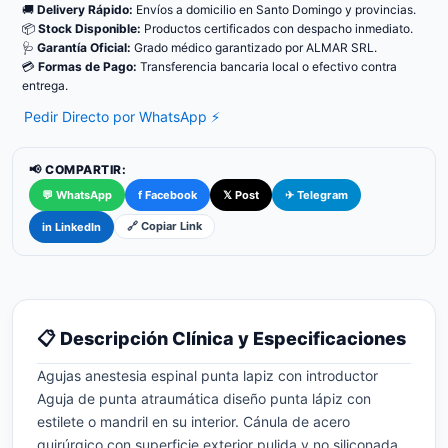
🚚
Delivery Rápido:
Envíos a domicilio en Santo Domingo y provincias.
📦
Stock Disponible:
Productos certificados con despacho inmediato.
🩺
Garantía Oficial:
Grado médico garantizado por ALMAR SRL.
💳
Formas de Pago:
Transferencia bancaria local o efectivo contra
entrega.
Pedir Directo por WhatsApp ⚡
📢 COMPARTIR:
💬 WhatsApp
f Facebook
𝕏 Post
✈ Telegram
🔗 Copiar Link
in LinkedIn
📋 Descripción Clínica y Especificaciones
Agujas anestesia espinal punta lapiz con introductor
Aguja de punta atraumática diseño punta lápiz con
estilete o mandril en su interior. Cánula de acero
quirúrgico con superficie exterior pulida y no siliconada.