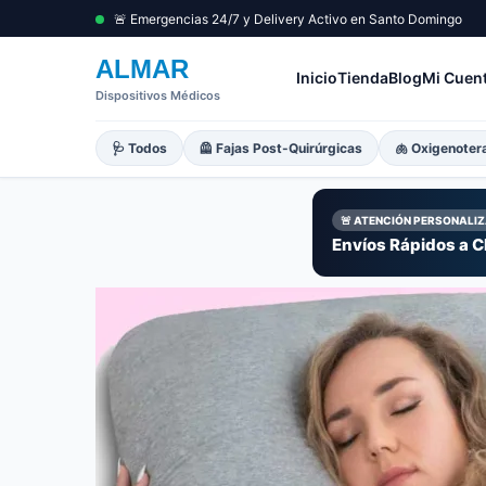
🚨 Emergencias 24/7 y Delivery Activo en Santo Domingo
ALMAR
Inicio
Tienda
Blog
Mi Cuen
Dispositivos Médicos
🩺 Todos
🦺 Fajas Post-Quirúrgicas
🫁 Oxigenoter
🚨 ATENCIÓN PERSONALI
Envíos Rápidos a Cl