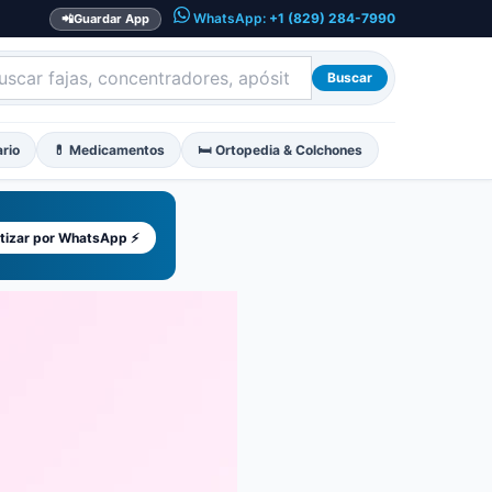
WhatsApp:
+1 (829) 284-7990
📲
Guardar App
Buscar
ario
💊 Medicamentos
🛏️ Ortopedia & Colchones
tizar por WhatsApp ⚡