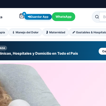
0
WhatsApp
ta
📲
Guardar App
apia
💉 Manejo del Dolor
🤰 Maternidad
🩹 Gastables & Hospital
ZADA
Co
ínicas, Hospitales y Domicilio en Todo el País