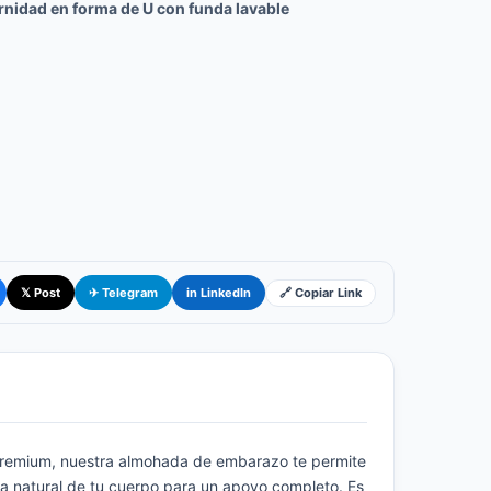
nidad en forma de U con funda lavable
🔗 Copiar Link
𝕏 Post
✈ Telegram
in LinkedIn
P premium, nuestra almohada de embarazo te permite
a natural de tu cuerpo para un apoyo completo. Es