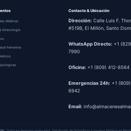
entos
Contacto & Ubicación
Dirección:
Calle Luis F. Th
des Médicas
#519B, El Millón, Santo Do
 & Ginecología
tos
WhatsApp Directo:
+1 (829
alud Femenina
7990
Médicos
Quirúrgicas
Oficina:
+1 (809) 412-8564
Emergencias 24h:
+1 (809)
6942
Email:
info@almacenesalma
SRL
. Todos los derechos reservados. Distribución de Dispositivos e Insumos Médicos en Repú