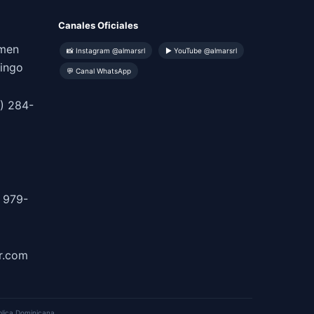
Canales Oficiales
omen
📸 Instagram @almarsrl
▶ YouTube @almarsrl
mingo
💬 Canal WhatsApp
) 284-
 979-
r.com
blica Dominicana.