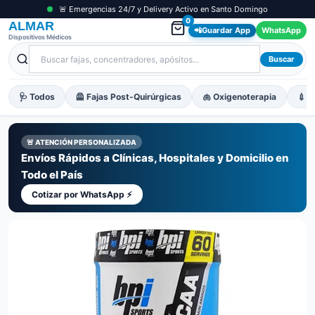
🚨 Emergencias 24/7 y Delivery Activo en Santo Domingo
0
ALMAR
📲
Guardar App
WhatsApp
Dispositivos Médicos
Buscar
🩺 Todos
🦺 Fajas Post-Quirúrgicas
🫁 Oxigenoterapia
💉 M
🚨 ATENCIÓN PERSONALIZADA
Envíos Rápidos a Clínicas, Hospitales y Domicilio en
Todo el País
Cotizar por WhatsApp ⚡