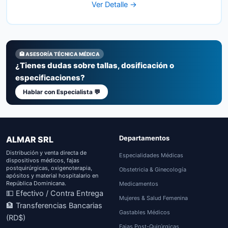
Ver Detalle →
🏥 ASESORÍA TÉCNICA MÉDICA
¿Tienes dudas sobre tallas, dosificación o
especificaciones?
Hablar con Especialista 💬
Departamentos
ALMAR SRL
Distribución y venta directa de
Especialidades Médicas
dispositivos médicos, fajas
postquirúrgicas, oxigenoterapia,
Obstetricia & Ginecología
apósitos y material hospitalario en
República Dominicana.
Medicamentos
💵 Efectivo / Contra Entrega
Mujeres & Salud Femenina
🏦 Transferencias Bancarias
Gastables Médicos
(RD$)
Fajas Post-Quirúrgicas