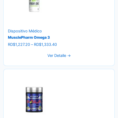
Dispositivo Médico
MusclePharm Omega 3
Price
RD$
1,227.20
–
RD$
1,333.40
range:
Ver Detalle →
RD$1,227.20
through
RD$1,333.40