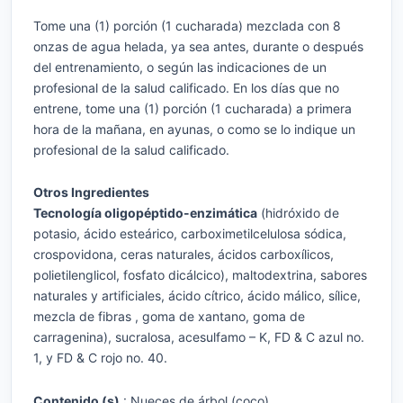
Tome una (1) porción (1 cucharada) mezclada con 8
onzas de agua helada, ya sea antes, durante o después
del entrenamiento, o según las indicaciones de un
profesional de la salud calificado. En los días que no
entrene, tome una (1) porción (1 cucharada) a primera
hora de la mañana, en ayunas, o como se lo indique un
profesional de la salud calificado.
Otros Ingredientes
Tecnología oligopéptido-enzimática
(hidróxido de
potasio, ácido esteárico, carboximetilcelulosa sódica,
crospovidona, ceras naturales, ácidos carboxílicos,
polietilenglicol, fosfato dicálcico), maltodextrina, sabores
naturales y artificiales, ácido cítrico, ácido málico, sílice,
mezcla de fibras , goma de xantano, goma de
carragenina), sucralosa, acesulfamo – K, FD & C azul no.
1, y FD & C rojo no. 40.
Contenido (s)
: Nueces de árbol (coco).