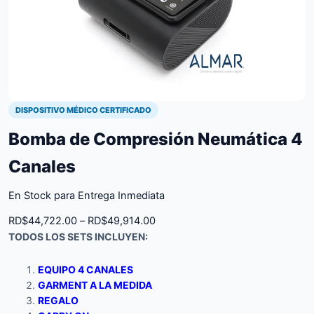
DISPOSITIVO MÉDICO CERTIFICADO
Bomba de Compresión Neumática 4
Canales
En Stock para Entrega Inmediata
Price
RD$
44,722.00
–
RD$
49,914.00
TODOS LOS SETS INCLUYEN:
range:
RD$44,722.00
EQUIPO 4 CANALES
through
GARMENT A LA MEDIDA
RD$49,914.00
REGALO