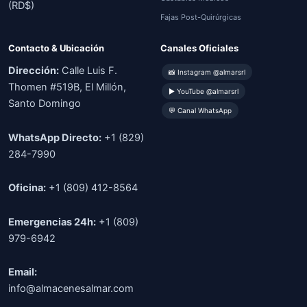
(RD$)
Fajas Post-Quirúrgicas
Contacto & Ubicación
Canales Oficiales
Dirección:
Calle Luis F.
📸 Instagram @almarsrl
Thomen #519B, El Millón,
▶ YouTube @almarsrl
Santo Domingo
💬 Canal WhatsApp
WhatsApp Directo:
+1 (829)
284-7990
Oficina:
+1 (809) 412-8564
Emergencias 24h:
+1 (809)
979-6942
Email:
info@almacenesalmar.com