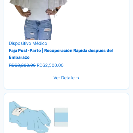
Dispositivo Médico
Faja Post-Parto | Recuperación Rápida después del
Embarazo
Original
Current
RD$
3,200.00
RD$
2,500.00
price
price
Ver Detalle →
was:
is:
RD$3,200.00.
RD$2,500.00.