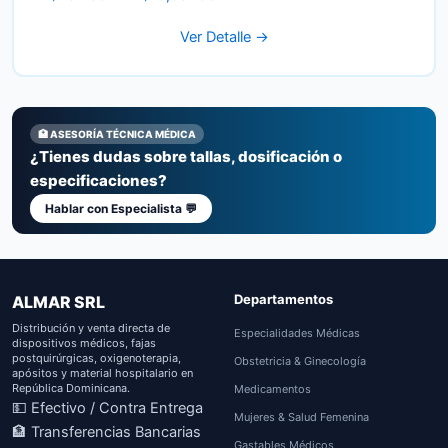
range:
Ver Detalle →
RD$462.56
through
RD$15,581.66
🏥 ASESORÍA TÉCNICA MÉDICA
¿Tienes dudas sobre tallas, dosificación o
especificaciones?
Hablar con Especialista 💬
Departamentos
ALMAR SRL
Distribución y venta directa de
Especialidades Médicas
dispositivos médicos, fajas
postquirúrgicas, oxigenoterapia,
Obstetricia & Ginecología
apósitos y material hospitalario en
República Dominicana.
Medicamentos
💵 Efectivo / Contra Entrega
Mujeres & Salud Femenina
🏦 Transferencias Bancarias
Gastables Médicos