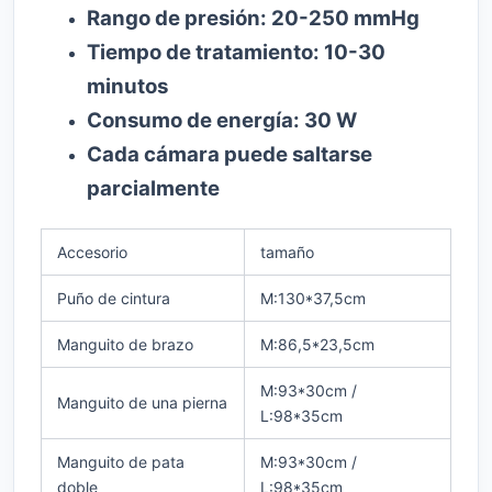
Rango de presión: 20-250 mmHg
Tiempo de tratamiento: 10-30
minutos
Consumo de energía: 30 W
Cada cámara puede saltarse
parcialmente
Accesorio
tamaño
Puño de cintura
M:130*37,5cm
Manguito de brazo
M:86,5*23,5cm
M:93*30cm /
Manguito de una pierna
L:98*35cm
Manguito de pata
M:93*30cm /
doble
L:98*35cm