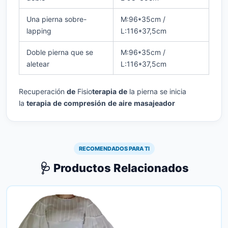
Una pierna sobre-
M:96*35cm /
lapping
L:116*37,5cm
Doble pierna que se
M:96*35cm /
aletear
L:116*37,5cm
Recuperación
de
Fisio
terapia
de
la pierna se inicia
la
terapia
de
compresión
de
aire
masajeador
RECOMENDADOS PARA TI
🩺 Productos Relacionados