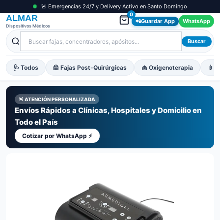
🚨 Emergencias 24/7 y Delivery Activo en Santo Domingo
0
ALMAR
📲
Guardar App
WhatsApp
Dispositivos Médicos
Buscar
🩺 Todos
🦺 Fajas Post-Quirúrgicas
🫁 Oxigenoterapia
💉 M
🚨 ATENCIÓN PERSONALIZADA
Envíos Rápidos a Clínicas, Hospitales y Domicilio en
Todo el País
Cotizar por WhatsApp ⚡