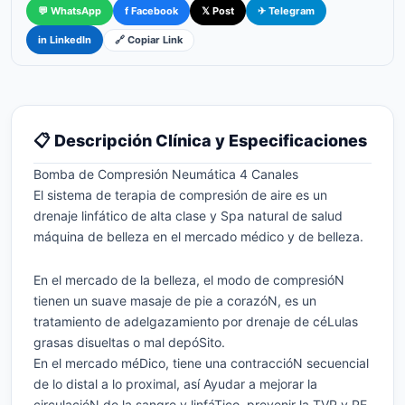
💬 WhatsApp
f Facebook
𝕏 Post
✈ Telegram
Canales
cantidad
🔗 Copiar Link
in LinkedIn
📋 Descripción Clínica y Especificaciones
Bomba de Compresión Neumática 4 Canales
El sistema de terapia de compresión de aire es un
drenaje linfático de alta clase y Spa natural de salud
máquina de belleza en el mercado médico y de belleza.
En el mercado de la belleza, el modo de compresióN
tienen un suave masaje de pie a corazóN, es un
tratamiento de adelgazamiento por drenaje de céLulas
grasas disueltas o mal depóSito.
En el mercado méDico, tiene una contraccióN secuencial
de lo distal a lo proximal, así Ayudar a mejorar la
circulacióN de la sangre y linfáTico, prevenir la TVP y PE,