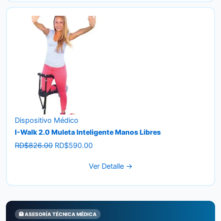
Dispositivo Médico
I-Walk 2.0 Muleta Inteligente Manos Libres
Original
Current
RD$
826.00
RD$
590.00
price
price
Ver Detalle →
was:
is:
RD$826.00.
RD$590.00.
🏥 ASESORÍA TÉCNICA MÉDICA