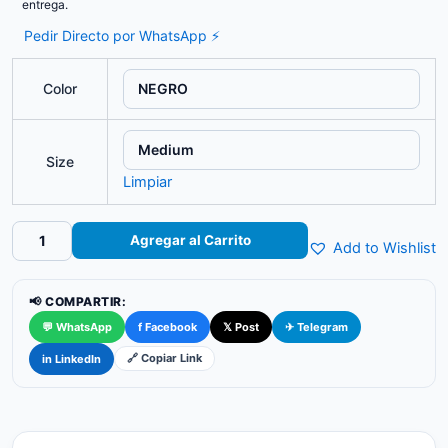
entrega.
Pedir Directo por WhatsApp ⚡
Color
Size
Limpiar
Cinturilla
Agregar al Carrito
Add to Wishlist
Tecnomed
Neopreno
cantidad
📢 COMPARTIR:
💬 WhatsApp
f Facebook
𝕏 Post
✈ Telegram
🔗 Copiar Link
in LinkedIn