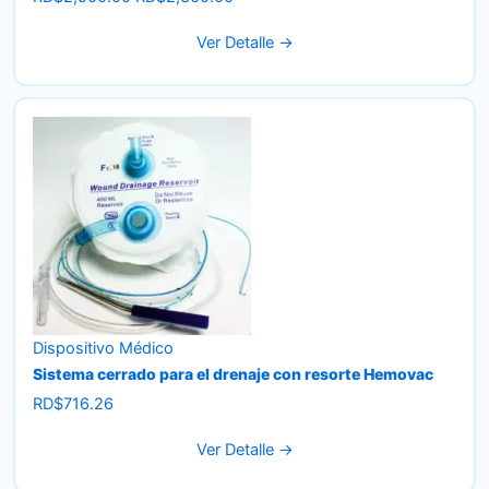
price
price
Ver Detalle →
was:
is:
RD$2,500.00.
RD$2,360.00.
Dispositivo Médico
Sistema cerrado para el drenaje con resorte Hemovac
RD$
716.26
Ver Detalle →