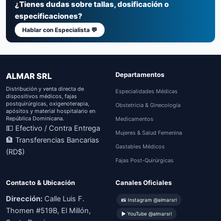
¿Tienes dudas sobre tallas, dosificación o
especificaciones?
Hablar con Especialista 💬
Departamentos
ALMAR SRL
Distribución y venta directa de
Especialidades Médicas
dispositivos médicos, fajas
postquirúrgicas, oxigenoterapia,
Obstetricia & Ginecología
apósitos y material hospitalario en
República Dominicana.
Medicamentos
💵 Efectivo / Contra Entrega
Mujeres & Salud Femenina
🏦 Transferencias Bancarias
Gastables Médicos
(RD$)
Fajas Post-Quirúrgicas
Contacto & Ubicación
Canales Oficiales
Dirección:
Calle Luis F.
📸 Instagram @almarsrl
Thomen #519B, El Millón,
▶ YouTube @almarsrl