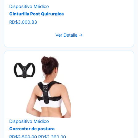
Dispositivo Médico
Cinturilla Post Quirurgica
RD$
3,000.83
Ver Detalle →
Dispositivo Médico
Corrector de postura
Original
Current
RD$
2,500.00
RD$
2,360.00