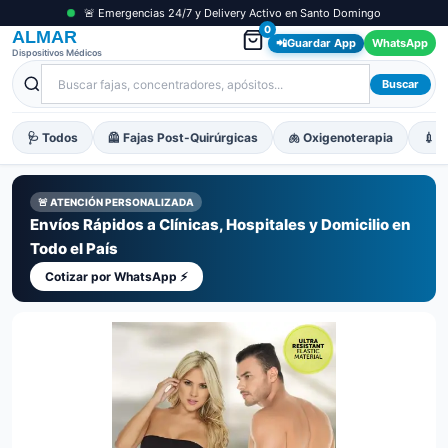
🚨 Emergencias 24/7 y Delivery Activo en Santo Domingo
0
ALMAR
📲
Guardar App
WhatsApp
Dispositivos Médicos
Buscar
🩺 Todos
🦺 Fajas Post-Quirúrgicas
🫁 Oxigenoterapia
💉 M
🚨 ATENCIÓN PERSONALIZADA
Envíos Rápidos a Clínicas, Hospitales y Domicilio en
Todo el País
Cotizar por WhatsApp ⚡