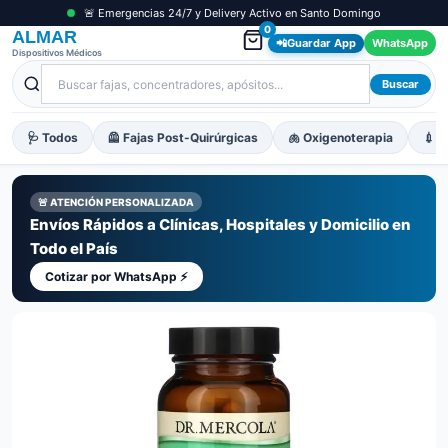
🚨 Emergencias 24/7 y Delivery Activo en Santo Domingo
0
ALMAR
📲
Guardar App
WhatsApp
Dispositivos Médicos
Buscar
🩺 Todos
🦺 Fajas Post-Quirúrgicas
🫁 Oxigenoterapia
💉 M
🚨 ATENCIÓN PERSONALIZADA
Envíos Rápidos a Clínicas, Hospitales y Domicilio en
Todo el País
Cotizar por WhatsApp ⚡