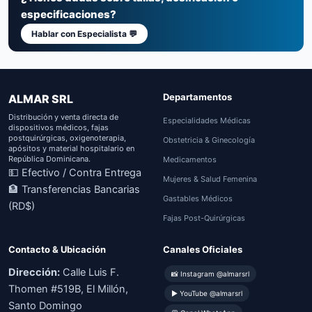
especificaciones?
Hablar con Especialista 💬
Departamentos
ALMAR SRL
Distribución y venta directa de
Especialidades Médicas
dispositivos médicos, fajas
postquirúrgicas, oxigenoterapia,
Obstetricia & Ginecología
apósitos y material hospitalario en
República Dominicana.
Medicamentos
💵 Efectivo / Contra Entrega
Mujeres & Salud Femenina
🏦 Transferencias Bancarias
Gastables Médicos
(RD$)
Fajas Post-Quirúrgicas
Contacto & Ubicación
Canales Oficiales
Dirección:
Calle Luis F.
📸 Instagram @almarsrl
Thomen #519B, El Millón,
▶ YouTube @almarsrl
Santo Domingo