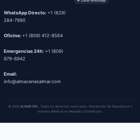
💬 Canal WhatsApp
WhatsApp Directo:
+1 (829)
284-7990
Oficina:
+1 (809) 412-8564
Emergencias 24h:
+1 (809)
979-6942
Email:
info@almacenesalmar.com
© 2026
ALMAR SRL
. Todos los derechos reservados. Distribución de Dispositivos e
Insumos Médicos en República Dominicana.