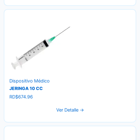
RD$1,700.00.
RD$1,650.00.
Dispositivo Médico
JERINGA 10 CC
RD$
674.96
Ver Detalle →