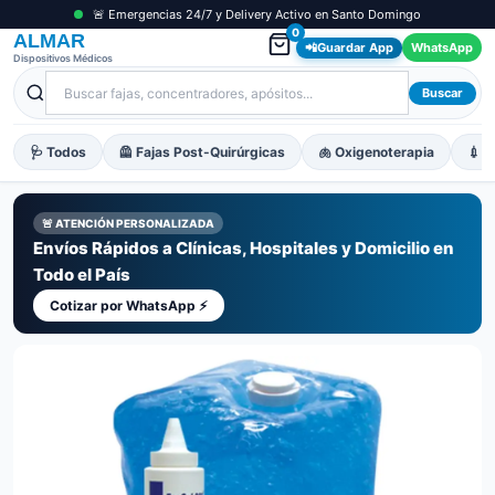
🚨 Emergencias 24/7 y Delivery Activo en Santo Domingo
0
ALMAR
📲
Guardar App
WhatsApp
Dispositivos Médicos
Buscar
🩺 Todos
🦺 Fajas Post-Quirúrgicas
🫁 Oxigenoterapia
💉 M
🚨 ATENCIÓN PERSONALIZADA
Envíos Rápidos a Clínicas, Hospitales y Domicilio en
Todo el País
Cotizar por WhatsApp ⚡