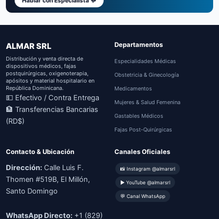
Hablar con Especialista 💬
Departamentos
ALMAR SRL
Distribución y venta directa de
Especialidades Médicas
dispositivos médicos, fajas
postquirúrgicas, oxigenoterapia,
Obstetricia & Ginecología
apósitos y material hospitalario en
República Dominicana.
Medicamentos
💵 Efectivo / Contra Entrega
Mujeres & Salud Femenina
🏦 Transferencias Bancarias
Gastables Médicos
(RD$)
Fajas Post-Quirúrgicas
Contacto & Ubicación
Canales Oficiales
Dirección:
Calle Luis F.
📸 Instagram @almarsrl
Thomen #519B, El Millón,
▶ YouTube @almarsrl
Santo Domingo
💬 Canal WhatsApp
WhatsApp Directo:
+1 (829)