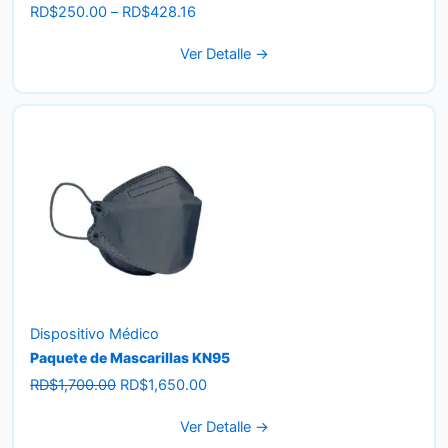
Price
RD$
250.00
–
RD$
428.16
range:
Ver Detalle →
RD$250.00
through
RD$428.16
Dispositivo Médico
Paquete de Mascarillas KN95
Original
Current
RD$
1,700.00
RD$
1,650.00
price
price
Ver Detalle →
was:
is: