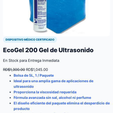
DISPOSITIVO MÉDICO CERTIFICADO
EcoGel 200 Gel de Ultrasonido
En Stock para Entrega Inmediata
Original
Current
RD$
1,300.00
RD$
1,045.00
Bolsa de 5L, 1 / Paquete
price
price
Ideal para una amplia gama de aplicaciones de
was:
is:
ultrasonido
RD$1,300.00.
RD$1,045.00.
Proporciona la viscosidad requerida
Fórmula avanzada sin sal, alcohol ni perfume
El diseño eficiente del paquete elimina el desperdicio de
producto