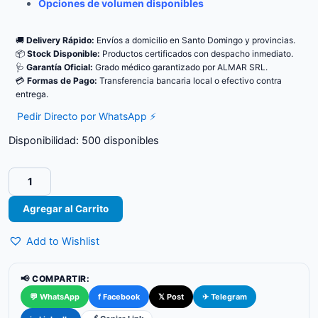
Opciones de volumen disponibles
🚚
Delivery Rápido:
Envíos a domicilio en Santo Domingo y provincias.
📦
Stock Disponible:
Productos certificados con despacho inmediato.
🩺
Garantía Oficial:
Grado médico garantizado por ALMAR SRL.
💳
Formas de Pago:
Transferencia bancaria local o efectivo contra
entrega.
Pedir Directo por WhatsApp ⚡
Disponibilidad:
500 disponibles
EcoGel
200
Gel
Agregar al Carrito
de
Ultrasonido
Add to Wishlist
cantidad
📢 COMPARTIR:
💬 WhatsApp
f Facebook
𝕏 Post
✈ Telegram