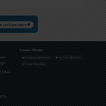
r con Especialista 💬
Canales Oficiales
omen
📸 Instagram @almarsrl
▶ YouTube @almarsrl
ingo
💬 Canal WhatsApp
) 284-
 979-