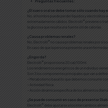
Preguntas frecuentes:
¿El suero oral se debe tomar sólo cuando hay
No, el hombre puede perder líquidos y electrolitos 
®
extremadamente cálidos. Electrolit
previene o tra
la glucosa que resulta una fuente útil de calorías.
¿Causa problemas renales?
®
No, Electrolit
no causa problemas renales por sí so
En caso de que la persona presente una enfermedad
¿Engorda?
®
Electrolit
proporciona 20 cal/100ml.
Los rendimientos energéticos de un individuo viene
Son 3 los componentes principales que van a defini
– Metabolismo basal (lo que debemos consumir c
– Actividad física.
– Acción dinámica específica de los alimentos (llam
¿Se puede consumir en caso de presentar Dia
®
Electrolit
debe ajustarse a los intercambios alime