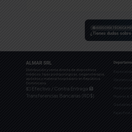
🏥 ASESORÍA TÉCNICA M
¿Tienes dudas sobre 
ALMAR SRL
Departame
Distribución y venta directa de dispositivos
Especialid
médicos, fajas postquirúrgicas, oxigenoterapia,
apósitos y material hospitalario en República
Obstetrici
Dominicana.
💵 Efectivo / Contra Entrega
🏦
Medicamen
Transferencias Bancarias (RD$)
Mujeres & 
Gastables
Fajas Post