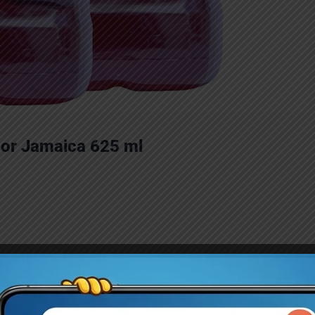
abor Jamaica 625 ml
Domingo y provincias.
on despacho inmediato.
por ALMAR SRL.