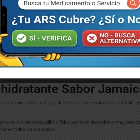
l o efectivo contra entrega.
Añadir al Carrito de Compras
💬 WhatsApp
f Facebook
Rehidratante Sabor Jamai
te la reposición de líquidos y electrólitos contenidos en su fórmula,
iento vía oral del desequilibrio físico por deshidratación en mayores 
roelectrolítico en tu cuerpo.