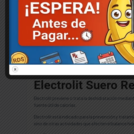
💳
Formas de Pago:
Transferencia bancaria loca
Pedir Directo por WhatsApp ⚡
Electrolit
Suero
Rehidratante
Sabor
📢 COMPARTIR:
Jamaica
625
ml
cantidad
Descripción Clínica y Especificaciones
Electrolit Suero 
Electrolit previene o trata la deshidratación median
fuente útil de calorías.
Electrolit está indicado para la prevención y tratam
sino de otras actividades que afecten el balance hid