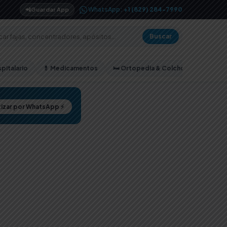
WhatsApp:
+1 (829) 284-7990
📲
Guardar App
Buscar
pitalario
💊 Medicamentos
🛏️ Ortopedia & Colchones
izar por WhatsApp ⚡