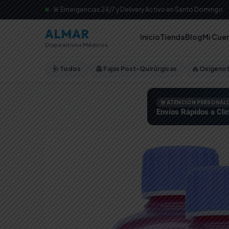
🚨 Emergencias 24/7 y Delivery Activo en Santo Domingo
ALMAR
Inicio
Tienda
Blog
Mi Cue
Dispositivos Médicos
🩺 Todos
🦺 Fajas Post-Quirúrgicas
🫁 Oxigeno
🚨 ATENCIÓN PERSONAL
Envíos Rápidos a Clín