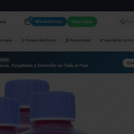
0
nta
WhatsApp
📲
Guardar App
terapia
💉 Manejo del Dolor
🤰 Maternidad
🩹 Gastables & Hos
IZADA
Cot
icas, Hospitales y Domicilio en Todo el País