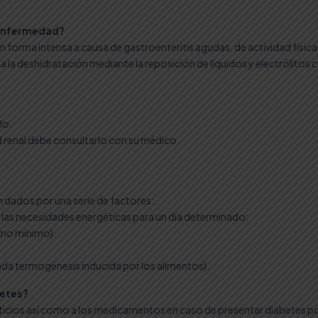
 enfermedad?
en forma intensa a causa de gastroenteritis agudas, de actividad físic
ta la deshidratación mediante la reposición de líquidos y electrólit
lo.
 renal debe consultarlo con su médico.
n dados por una serie de factores:
r las necesidades energéticas para un día determinado:
omo mínimo).
ada termogénesis inducida por los alimentos).
betes?
nticios así como a los medicamentos en caso de presentar diabetes p