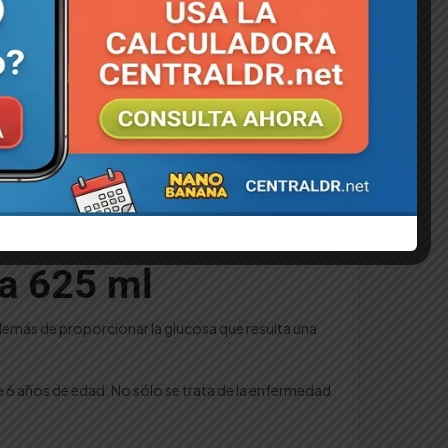
𝕏 Post
✈ Telegram
in LinkedIn
🔗 Copiar Link
ca 625 ml
 además de proporcionar la glucosa que resulta una
de 6 años de edad. No sólo se trata de la enfermedad