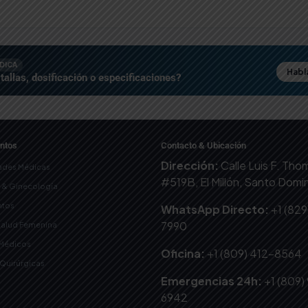
ÉDICA
Habla
tallas, dosificación o especificaciones?
ntos
Contacto & Ubicación
Dirección:
Calle Luis F. Th
ades Médicas
#519B, El Millón, Santo Dom
a & Ginecología
tos
WhatsApp Directo:
+1 (829
7990
Salud Femenina
 Médicos
Oficina:
+1 (809) 412-8564
-Quirúrgicas
Emergencias 24h:
+1 (809)
6942