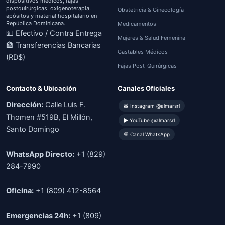
dispositivos médicos, fajas
postquirúrgicas, oxigenoterapia,
Obstetricia & Ginecología
apósitos y material hospitalario en
República Dominicana.
Medicamentos
💵 Efectivo / Contra Entrega
Mujeres & Salud Femenina
🏦 Transferencias Bancarias
Gastables Médicos
(RD$)
Fajas Post-Quirúrgicas
Contacto & Ubicación
Canales Oficiales
Dirección:
Calle Luis F.
📸 Instagram @almarsrl
Thomen #519B, El Millón,
▶ YouTube @almarsrl
Santo Domingo
💬 Canal WhatsApp
WhatsApp Directo:
+1 (829)
284-7990
Oficina:
+1 (809) 412-8564
Emergencias 24h:
+1 (809)