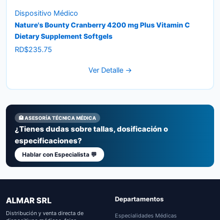
Dispositivo Médico
Nature's Bounty Cranberry 4200 mg Plus Vitamin C
Dietary Supplement Softgels
RD$
235.75
Ver Detalle →
🏥 ASESORÍA TÉCNICA MÉDICA
¿Tienes dudas sobre tallas, dosificación o
especificaciones?
Hablar con Especialista 💬
Departamentos
ALMAR SRL
Distribución y venta directa de
Especialidades Médicas