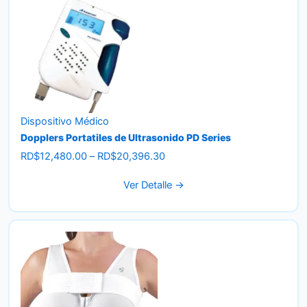
Dispositivo Médico
Dopplers Portatiles de Ultrasonido PD Series
Price
RD$
12,480.00
–
RD$
20,396.30
range:
Ver Detalle →
RD$12,480.00
through
RD$20,396.30