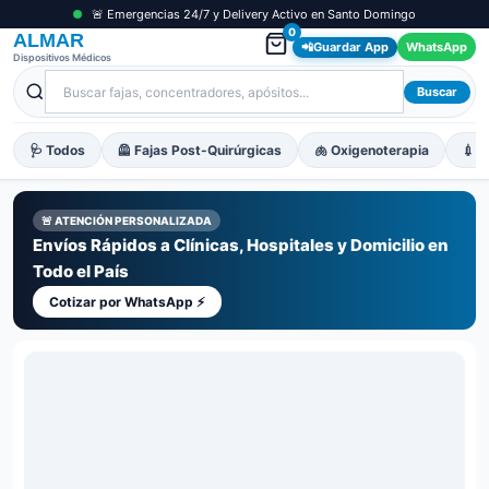
🚨 Emergencias 24/7 y Delivery Activo en Santo Domingo
0
ALMAR
📲
Guardar App
WhatsApp
Dispositivos Médicos
Buscar
🩺 Todos
🦺 Fajas Post-Quirúrgicas
🫁 Oxigenoterapia
💉 M
🚨 ATENCIÓN PERSONALIZADA
Envíos Rápidos a Clínicas, Hospitales y Domicilio en
Todo el País
Cotizar por WhatsApp ⚡