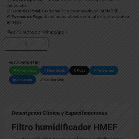
inmediato.
🩺
Garantía Oficial:
Grado médico garantizado por ALMAR SRL.
💳
Formas de Pago:
Transferencia bancaria local o efectivo contra
entrega.
Pedir Directo por WhatsApp ⚡
Filtro
humidificador
HMEF
cantidad
📢 COMPARTIR:
💬 WhatsApp
f Facebook
𝕏 Post
✈ Telegram
in LinkedIn
🔗 Copiar Link
Descripción Clínica y Especificaciones
Filtro humidificador HMEF
Los intercambiadores de calor y humedad (HME por sus