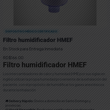
DISPOSITIVO MÉDICO CERTIFICADO
Filtro humidificador HMEF
En Stock para Entrega Inmediata
RD$
166.00
Filtro humidificador HMEF
Los intercambiadores de calor y humedad (HME por sus siglas en
inglés) utilizan la propia humedad proveniente de la exhalación del
paciente, con el propósito de humidificar los gases anestésicos
durante la inhalación
🚚
Delivery Rápido:
Envíos a domicilio en Santo Domingo y
provincias.
📦
Stock Disponible:
Productos certificados con despacho