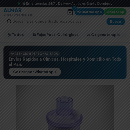
🚨 Emergencias 24/7 y Delivery Activo en Santo Domingo
0
ALMAR
📲
Guardar App
WhatsApp
Dispositivos Médicos
Buscar
🩺 Todos
🦺 Fajas Post-Quirúrgicas
🫁 Oxigenoterapia
🚨 ATENCIÓN PERSONALIZADA
Envíos Rápidos a Clínicas, Hospitales y Domicilio en Todo
el País
Cotizar por WhatsApp ⚡