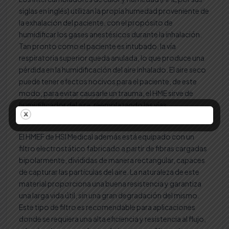
siglas en inglés) utilizan la propia humedad proveniente de
la exhalación del paciente, con el propósito de
humidificar los gases anestésicos durante la inhalación.
Tan pronto como el paciente es intubado, la vía
respiratoria superior queda anulada, lo que produce una
pérdida en la humidificación del aire inhalado. El aire seco
puede tener efectos nocivos para el paciente, de este
modo, para evitar causarle un trauma, el HME sirve de
humidificador del aire, reemplazando las vías
respiratorias superiores.
El HMEF de HSI Medical además está equipado con un
filtro electrostático fabricado a partir de fibras cargadas
bipolarmente, divididas de manera rectangular, capaces
de capturar las partículas del aire. La naturaleza de este
material proporciona una buena resistencia y garantiza
una larga vida útil, sin una gran degradación del mismo.
Este tipo de filtro es recomendable para aplicaciones
donde se requiera una alta eficiencia y resistencia al flujo,