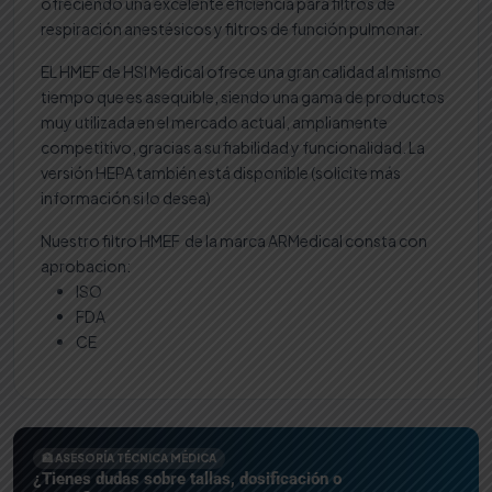
ofreciendo una excelente eficiencia para filtros de
respiración anestésicos y filtros de función pulmonar.
EL HMEF de HSI Medical ofrece una gran calidad al mismo
tiempo que es asequible, siendo una gama de productos
muy utilizada en el mercado actual, ampliamente
competitivo, gracias a su fiabilidad y funcionalidad. La
versión HEPA también está disponible (solicite más
información si lo desea)
Nuestro filtro HMEF de la marca ARMedical consta con
aprobacion:
ISO
FDA
CE
🏥 ASESORÍA TÉCNICA MÉDICA
¿Tienes dudas sobre tallas, dosificación o