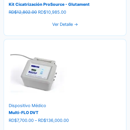
Kit Cicatrización ProSource - Glutament
Original
Current
RD$
12,802.00
RD$
10,985.00
price
price
Ver Detalle →
was:
is:
RD$12,802.00.
RD$10,985.00.
Dispositivo Médico
Multi-FLO DVT
Price
RD$
7,700.00
–
RD$
136,000.00
range: