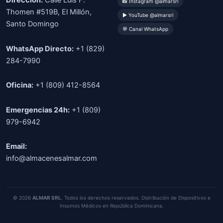
Dirección:
Calle Luis F.
📸 Instagram @almarsrl
Thomen #519B, El Millón,
▶ YouTube @almarsrl
Santo Domingo
💬 Canal WhatsApp
WhatsApp Directo:
+1 (829)
284-7990
Oficina:
+1 (809) 412-8564
Emergencias 24h:
+1 (809)
979-6942
Email:
info@almacenesalmar.com
© 2026
ALMAR SRL
. Todos los derechos reservados. Distribución de Dispositivos e
Insumos Médicos en República Dominicana.