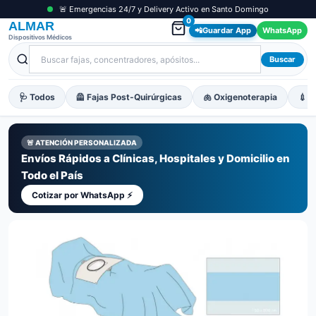
🚨 Emergencias 24/7 y Delivery Activo en Santo Domingo
0
ALMAR
📲
Guardar App
WhatsApp
Dispositivos Médicos
Buscar
🩺 Todos
🦺 Fajas Post-Quirúrgicas
🫁 Oxigenoterapia
💉 M
🚨 ATENCIÓN PERSONALIZADA
Envíos Rápidos a Clínicas, Hospitales y Domicilio en
Todo el País
Cotizar por WhatsApp ⚡