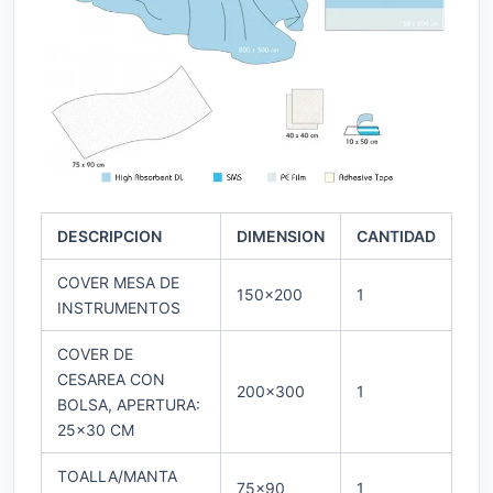
DESCRIPCION
DIMENSION
CANTIDAD
COVER MESA DE
150×200
1
INSTRUMENTOS
COVER DE
CESAREA CON
200×300
1
BOLSA, APERTURA:
25×30 CM
TOALLA/MANTA
75×90
1