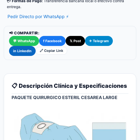
💳
Formas de Pago:
Transferencia bancaria local o efectivo contra
entrega.
Pedir Directo por WhatsApp ⚡
📢 COMPARTIR:
💬 WhatsApp
f Facebook
𝕏 Post
✈ Telegram
🔗 Copiar Link
in LinkedIn
📋 Descripción Clínica y Especificaciones
PAQUETE QUIRURGICO ESTERIL CESAREA LARGE