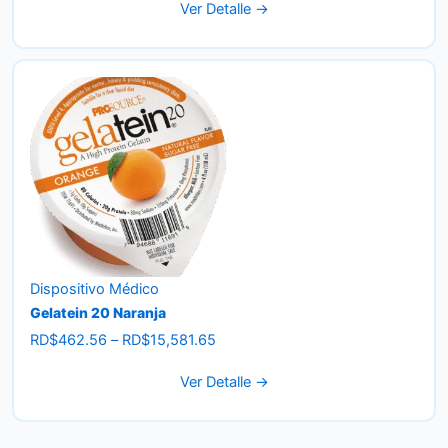
Ver Detalle →
RD$7,700.00
through
RD$136,000.00
Dispositivo Médico
Gelatein 20 Naranja
Price
RD$
462.56
–
RD$
15,581.65
range:
Ver Detalle →
RD$462.56
through
RD$15,581.65