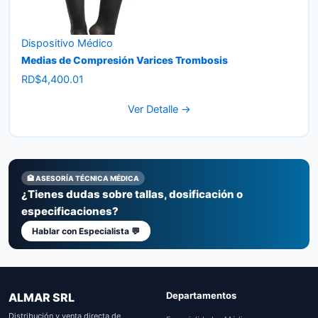
Dispositivo Médico
Medias de Compresión Varices Trombosis
RD$
4,400.01
Ver Detalle →
🏥 ASESORÍA TÉCNICA MÉDICA
¿Tienes dudas sobre tallas, dosificación o
especificaciones?
Hablar con Especialista 💬
Departamentos
ALMAR SRL
Distribución y venta directa de