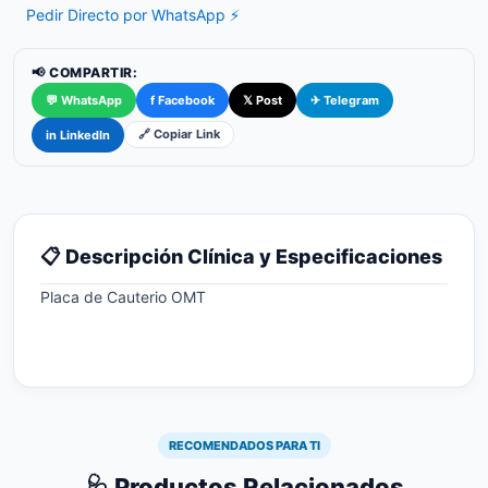
Pedir Directo por WhatsApp ⚡
📢 COMPARTIR:
💬 WhatsApp
f Facebook
𝕏 Post
✈ Telegram
🔗 Copiar Link
in LinkedIn
📋 Descripción Clínica y Especificaciones
Placa de Cauterio OMT
RECOMENDADOS PARA TI
🩺 Productos Relacionados