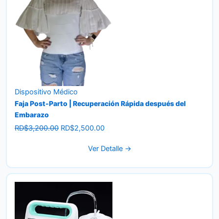
Dispositivo Médico
Faja Post-Parto | Recuperación Rápida después del
Embarazo
Original
Current
RD$
3,200.00
RD$
2,500.00
price
price
Ver Detalle →
was:
is:
RD$3,200.00.
RD$2,500.00.