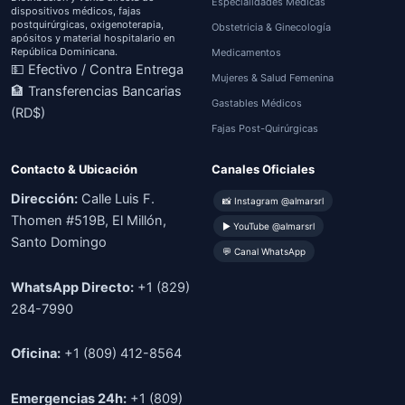
Especialidades Médicas
dispositivos médicos, fajas
postquirúrgicas, oxigenoterapia,
Obstetricia & Ginecología
apósitos y material hospitalario en
República Dominicana.
Medicamentos
💵 Efectivo / Contra Entrega
Mujeres & Salud Femenina
🏦 Transferencias Bancarias
Gastables Médicos
(RD$)
Fajas Post-Quirúrgicas
Contacto & Ubicación
Canales Oficiales
Dirección:
Calle Luis F.
📸 Instagram @almarsrl
Thomen #519B, El Millón,
▶ YouTube @almarsrl
Santo Domingo
💬 Canal WhatsApp
WhatsApp Directo:
+1 (829)
284-7990
Oficina:
+1 (809) 412-8564
Emergencias 24h:
+1 (809)