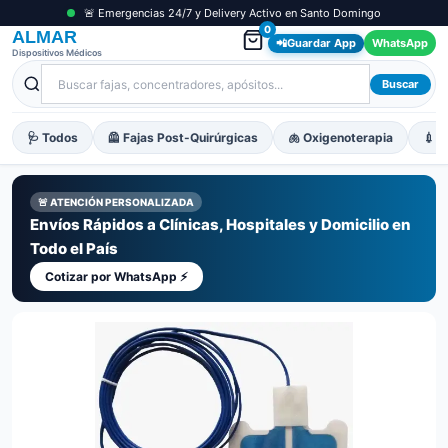
🚨 Emergencias 24/7 y Delivery Activo en Santo Domingo
0
ALMAR
📲
Guardar App
WhatsApp
Dispositivos Médicos
Buscar
🩺 Todos
🦺 Fajas Post-Quirúrgicas
🫁 Oxigenoterapia
💉 M
🚨 ATENCIÓN PERSONALIZADA
Envíos Rápidos a Clínicas, Hospitales y Domicilio en
Todo el País
Cotizar por WhatsApp ⚡