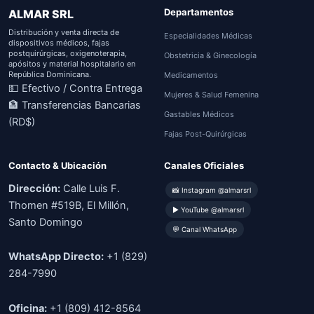
Departamentos
ALMAR SRL
Distribución y venta directa de
Especialidades Médicas
dispositivos médicos, fajas
postquirúrgicas, oxigenoterapia,
Obstetricia & Ginecología
apósitos y material hospitalario en
República Dominicana.
Medicamentos
💵 Efectivo / Contra Entrega
Mujeres & Salud Femenina
🏦 Transferencias Bancarias
Gastables Médicos
(RD$)
Fajas Post-Quirúrgicas
Contacto & Ubicación
Canales Oficiales
Dirección:
Calle Luis F.
📸 Instagram @almarsrl
Thomen #519B, El Millón,
▶ YouTube @almarsrl
Santo Domingo
💬 Canal WhatsApp
WhatsApp Directo:
+1 (829)
284-7990
Oficina:
+1 (809) 412-8564