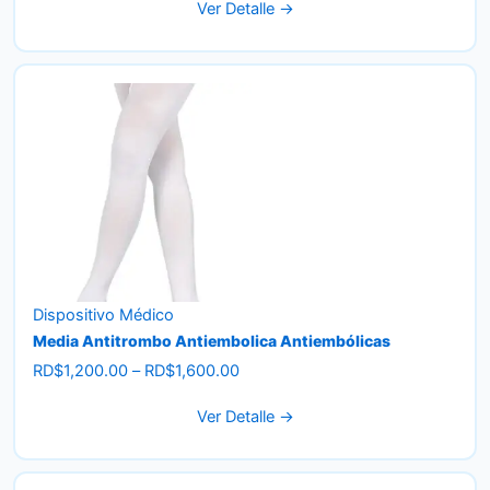
Ver Detalle →
RD$462.56
through
RD$15,581.65
Dispositivo Médico
Media Antitrombo Antiembolica Antiembólicas
Price
RD$
1,200.00
–
RD$
1,600.00
range:
Ver Detalle →
RD$1,200.00
through
RD$1,600.00