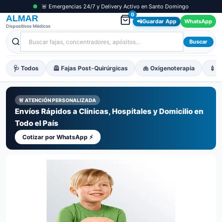
🚨 Emergencias 24/7 y Delivery Activo en Santo Domingo
0
ALMAR
📲
Guardar App
WhatsApp
Dispositivos Médicos
Buscar
🩺 Todos
🦺 Fajas Post-Quirúrgicas
🫁 Oxigenoterapia
💉 M
🚨 ATENCIÓN PERSONALIZADA
Envíos Rápidos a Clínicas, Hospitales y Domicilio en
Todo el País
Cotizar por WhatsApp ⚡