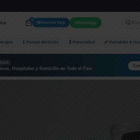
0
nta
WhatsApp
📲
Guardar App
terapia
💉 Manejo del Dolor
🤰 Maternidad
🩹 Gastables & Hos
IZADA
Cot
icas, Hospitales y Domicilio en Todo el País