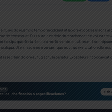
elit, sed do eiusmod tempor incididunt ut labore et dolore magna ali
mmodo consequat. Duis aute irure dolor in reprehenderit in voluptate veli
 in culpa qui officia deserunt mollit anim id est laborum. Lorem ipsum
a aliqua. Ut enim ad minim veniam, quis nostrud exercitation ullamco
lit esse cillum dolore eu fugiat nulla pariatur. Excepteur sint occaecat 
ÉDICA
Habla
tallas, dosificación o especificaciones?