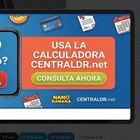
 Ut enim ad minim veniam, quis nostrud exercitation
lore eu fugiat nulla pariatur. Excepteur sint occaecat […]
𝕏 Post
✈ Telegram
in LinkedIn
🔗 Copiar Link