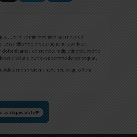
qua. Ut enim ad minim veniam, quis nostrud
t esse cillum dolore eu fugiat nulla pariatur.
 dolor sit amet, consectetur adipiscing elit, sed do
 laboris nisi ut aliquip ex ea commodo consequat.
cupidatat non proident, sunt in culpa qui officia
r con Especialista 💬