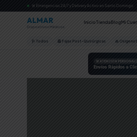
🚨 Emergencias 24/7 y Delivery Activo en Santo Domingo
ALMAR
Inicio
Tienda
Blog
Mi Cue
Dispositivos Médicos
🩺 Todos
🦺 Fajas Post-Quirúrgicas
🫁 Oxigeno
🚨 ATENCIÓN PERSONAL
Envíos Rápidos a Clín