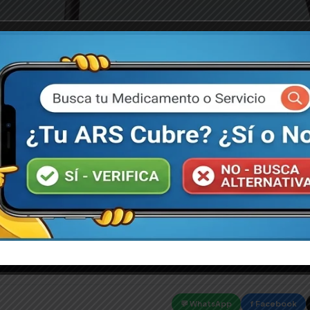
with Writing pad
, sed do eiusmod tempor incididunt ut labore et dolore magna aliqua.
Duis aute irure dolor in reprehenderit in voluptate velit esse cillum do
Domingo y provincias.
on despacho inmediato.
por ALMAR SRL.
l o efectivo contra entrega.
Añadir al Carrito de Compras
💬 WhatsApp
f Facebook