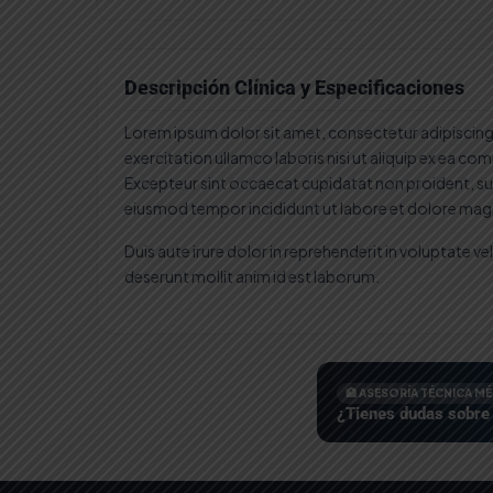
with
Writing
pad
cantidad
Descripción Clínica y Especificaciones
Lorem ipsum dolor sit amet, consectetur adipiscing 
exercitation ullamco laboris nisi ut aliquip ex ea co
Excepteur sint occaecat cupidatat non proident, sunt
eiusmod tempor incididunt ut labore et dolore magn
Duis aute irure dolor in reprehenderit in voluptate ve
deserunt mollit anim id est laborum.
🏥 ASESORÍA TÉCNICA M
¿Tienes dudas sobre 