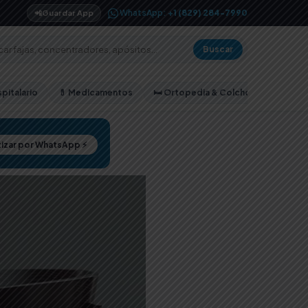
WhatsApp:
+1 (829) 284-7990
📲
Guardar App
Buscar
pitalario
💊 Medicamentos
🛏️ Ortopedia & Colchones
izar por WhatsApp ⚡