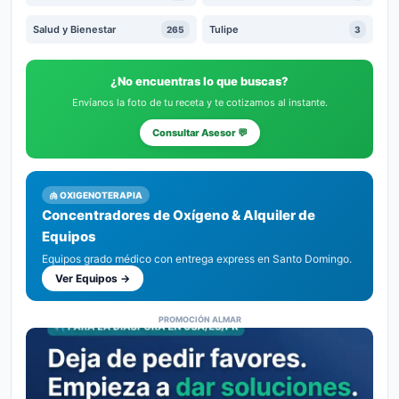
Salud y Bienestar
Tulipe
265
3
¿No encuentras lo que buscas?
Envíanos la foto de tu receta y te cotizamos al instante.
Consultar Asesor 💬
🫁 OXIGENOTERAPIA
Concentradores de Oxígeno & Alquiler de
Equipos
Equipos grado médico con entrega express en Santo Domingo.
Ver Equipos →
PROMOCIÓN ALMAR