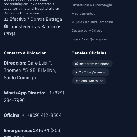
postquirúrgicas, oxigenoterapia,
Obstetricia & Ginecología
apósitos y material hospitalario en
República Dominicana.
Medicamentos
💵 Efectivo / Contra Entrega
Mujeres & Salud Femenina
🏦 Transferencias Bancarias
Gastables Médicos
(RD$)
Fajas Post-Quirúrgicas
Contacto & Ubicación
Canales Oficiales
Dirección:
Calle Luis F.
📸 Instagram @almarsrl
Thomen #519B, El Millón,
▶ YouTube @almarsrl
Santo Domingo
💬 Canal WhatsApp
WhatsApp Directo:
+1 (829)
284-7990
Oficina:
+1 (809) 412-8564
Emergencias 24h:
+1 (809)