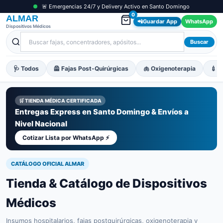
🚨 Emergencias 24/7 y Delivery Activo en Santo Domingo
0
ALMAR
📲
Guardar App
WhatsApp
Dispositivos Médicos
Buscar
🩺 Todos
🦺 Fajas Post-Quirúrgicas
🫁 Oxigenoterapia
💉 M
🛒 TIENDA MÉDICA CERTIFICADA
Entregas Express en Santo Domingo & Envíos a
Nivel Nacional
Cotizar Lista por WhatsApp ⚡
CATÁLOGO OFICIAL ALMAR
Tienda & Catálogo de Dispositivos
Médicos
Insumos hospitalarios, fajas postquirúrgicas, oxigenoterapia y