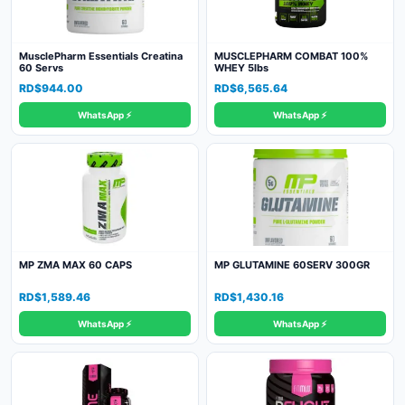
MusclePharm Essentials Creatina
MUSCLEPHARM COMBAT 100%
60 Servs
WHEY 5lbs
RD$
944.00
RD$
6,565.64
WhatsApp ⚡
WhatsApp ⚡
MP ZMA MAX 60 CAPS
MP GLUTAMINE 60SERV 300GR
RD$
1,589.46
RD$
1,430.16
WhatsApp ⚡
WhatsApp ⚡