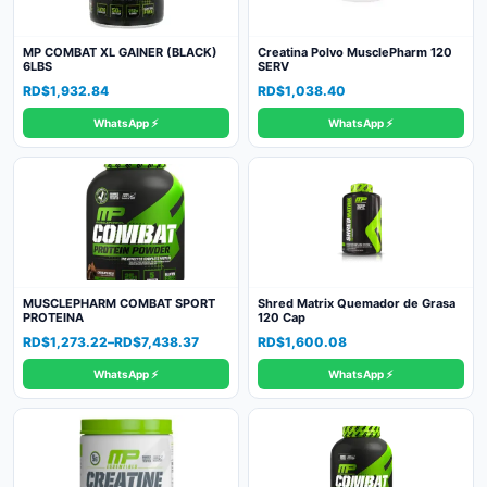
MP COMBAT XL GAINER (BLACK)
Creatina Polvo MusclePharm 120
6LBS
SERV
RD$
1,932.84
RD$
1,038.40
WhatsApp ⚡
WhatsApp ⚡
MUSCLEPHARM COMBAT SPORT
Shred Matrix Quemador de Grasa
PROTEINA
120 Cap
Price
RD$
1,273.22
–
RD$
7,438.37
RD$
1,600.08
range:
WhatsApp ⚡
WhatsApp ⚡
RD$1,273.22
through
RD$7,438.37