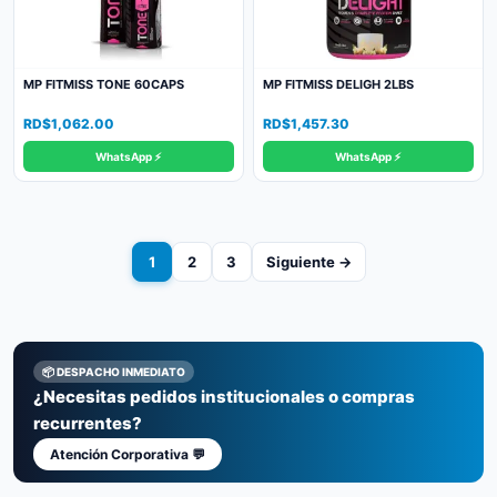
MP FITMISS TONE 60CAPS
MP FITMISS DELIGH 2LBS
RD$
1,062.00
RD$
1,457.30
WhatsApp ⚡
WhatsApp ⚡
1
2
3
Siguiente →
📦 DESPACHO INMEDIATO
¿Necesitas pedidos institucionales o compras
recurrentes?
Atención Corporativa 💬