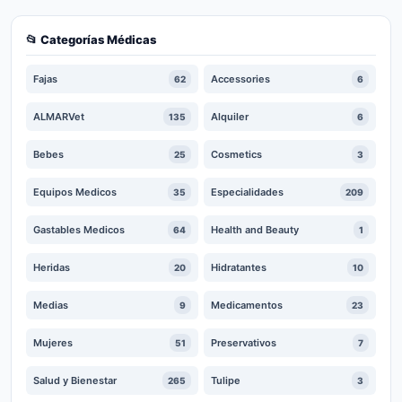
📂 Categorías Médicas
Fajas
Accessories
62
6
ALMARVet
Alquiler
135
6
Bebes
Cosmetics
25
3
Equipos Medicos
Especialidades
35
209
Gastables Medicos
Health and Beauty
64
1
Heridas
Hidratantes
20
10
Medias
Medicamentos
9
23
Mujeres
Preservativos
51
7
Salud y Bienestar
Tulipe
265
3