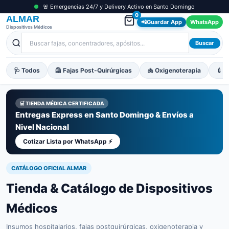
🚨 Emergencias 24/7 y Delivery Activo en Santo Domingo
0
ALMAR
📲
Guardar App
WhatsApp
Dispositivos Médicos
Buscar
🩺 Todos
🦺 Fajas Post-Quirúrgicas
🫁 Oxigenoterapia
💉 M
🛒 TIENDA MÉDICA CERTIFICADA
Entregas Express en Santo Domingo & Envíos a
Nivel Nacional
Cotizar Lista por WhatsApp ⚡
CATÁLOGO OFICIAL ALMAR
Tienda & Catálogo de Dispositivos
Médicos
Insumos hospitalarios, fajas postquirúrgicas, oxigenoterapia y