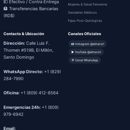
💵 Efectivo / Contra Entrega
Mujeres & Salud Femenina
🏦 Transferencias Bancarias
Gastables Médicos
(RD$)
Fajas Post-Quirúrgicas
Contacto & Ubicación
Canales Oficiales
Dirección:
Calle Luis F.
📸 Instagram @almarsrl
Thomen #519B, El Millón,
▶ YouTube @almarsrl
Santo Domingo
💬 Canal WhatsApp
WhatsApp Directo:
+1 (829)
284-7990
Oficina:
+1 (809) 412-8564
Emergencias 24h:
+1 (809)
979-6942
Email: