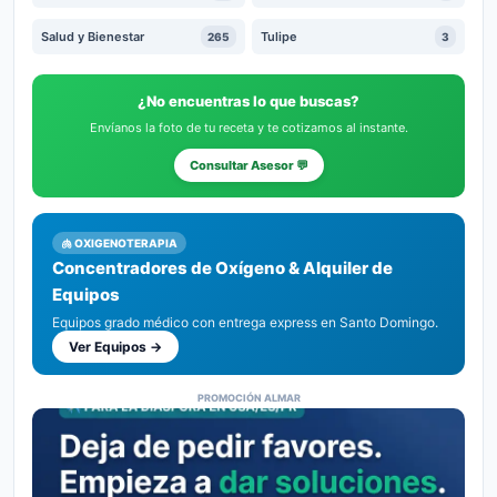
Salud y Bienestar
Tulipe
265
3
¿No encuentras lo que buscas?
Envíanos la foto de tu receta y te cotizamos al instante.
Consultar Asesor 💬
🫁 OXIGENOTERAPIA
Concentradores de Oxígeno & Alquiler de
Equipos
Equipos grado médico con entrega express en Santo Domingo.
Ver Equipos →
PROMOCIÓN ALMAR