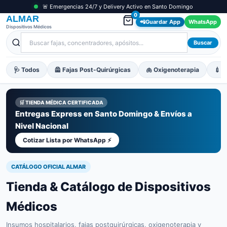
🚨 Emergencias 24/7 y Delivery Activo en Santo Domingo
0
ALMAR
📲
Guardar App
WhatsApp
Dispositivos Médicos
Buscar
🩺 Todos
🦺 Fajas Post-Quirúrgicas
🫁 Oxigenoterapia
💉 M
🛒 TIENDA MÉDICA CERTIFICADA
Entregas Express en Santo Domingo & Envíos a
Nivel Nacional
Cotizar Lista por WhatsApp ⚡
CATÁLOGO OFICIAL ALMAR
Tienda & Catálogo de Dispositivos
Médicos
Insumos hospitalarios, fajas postquirúrgicas, oxigenoterapia y