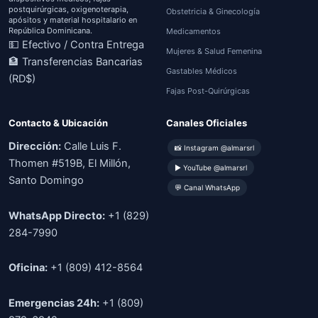
postquirúrgicas, oxigenoterapia,
Obstetricia & Ginecología
apósitos y material hospitalario en
República Dominicana.
Medicamentos
💵 Efectivo / Contra Entrega
Mujeres & Salud Femenina
🏦 Transferencias Bancarias
Gastables Médicos
(RD$)
Fajas Post-Quirúrgicas
Contacto & Ubicación
Canales Oficiales
Dirección:
Calle Luis F.
📸 Instagram @almarsrl
Thomen #519B, El Millón,
▶ YouTube @almarsrl
Santo Domingo
💬 Canal WhatsApp
WhatsApp Directo:
+1 (829)
284-7990
Oficina:
+1 (809) 412-8564
Emergencias 24h:
+1 (809)